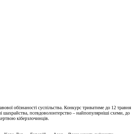
вової обізнаності суспільства. Конкурс триватиме до 12 травня
нні шахрайства, псевдоволонтерство – найпопулярніші схеми, до
жертвою кіберзлочинців.