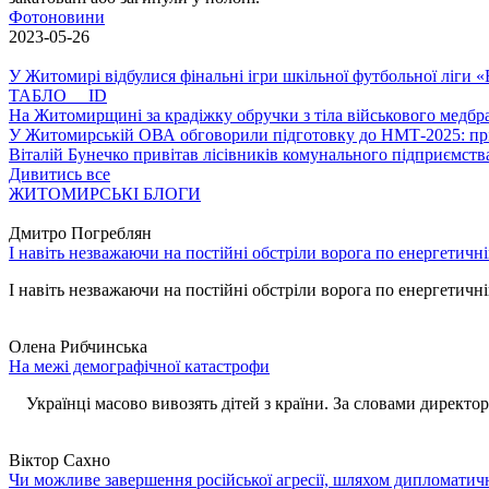
Фотоновини
2023-05-26
У Житомирі відбулися фінальні ігри шкільної футбольної ліги
ТАБЛО ID
На Житомирщині за крадіжку обручки з тіла військового медбра
У Житомирській ОВА обговорили підготовку до НМТ-2025: пріо
Віталій Бунечко привітав лісівників комунального підприємс
Дивитись все
ЖИТОМИРСЬКІ БЛОГИ
Дмитро Погреблян
І навіть незважаючи на постійні обстріли ворога по енергетичн
І навіть незважаючи на постійні обстріли ворога по енергетичній
Олена Рибчинська
На межі демографічної катастрофи
Українці масово вивозять дітей з країни. За словами директора 
Віктор Сахно
Чи можливе завершення російської агресії, шляхом дипломатич