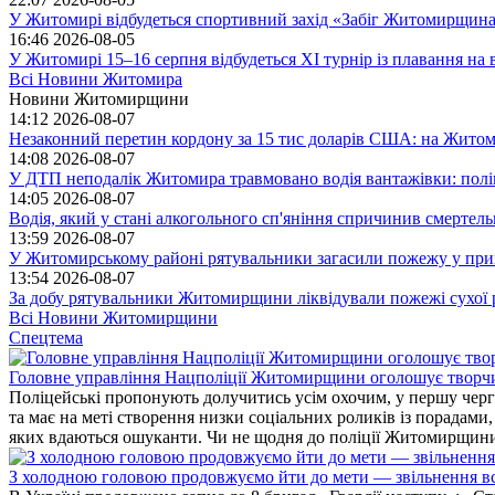
У Житомирі відбудеться спортивний захід «Забіг Житомирщин
16:46
2026-08-05
У Житомирі 15–16 серпня відбудеться XI турнір із плавання н
Всі Новини Житомира
Новини Житомирщини
14:12
2026-08-07
Незаконний перетин кордону за 15 тис доларів США: на Житом
14:08
2026-08-07
У ДТП неподалік Житомира травмовано водія вантажівки: пол
14:05
2026-08-07
Водія, який у стані алкогольного сп'яніння спричинив смертел
13:59
2026-08-07
У Житомирському районі рятувальники загасили пожежу у прива
13:54
2026-08-07
За добу рятувальники Житомирщини ліквідували пожежі сухої 
Всі Новини Житомирщини
Спецтема
Головне управління Нацполіції Житомирщини оголошує творч
Поліцейські пропонують долучитись усім охочим, у першу чергу
та має на меті створення низки соціальних роликів із порадами
яких вдаються ошуканти. Чи не щодня до поліції Житомирщини 
З холодною головою продовжуємо йти до мети — звільнення вс