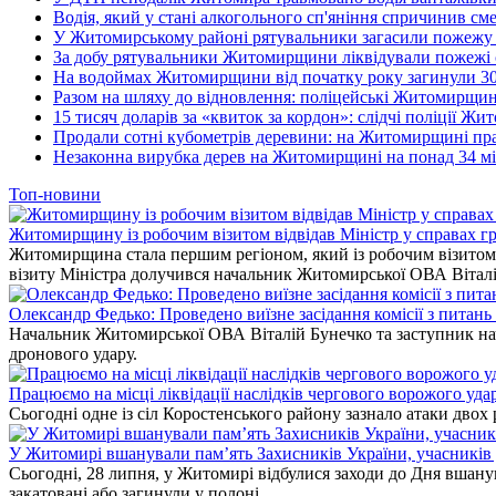
Водія, який у стані алкогольного сп'яніння спричинив см
У Житомирському районі рятувальники загасили пожежу у
За добу рятувальники Житомирщини ліквідували пожежі с
На водоймах Житомирщини від початку року загинули 3
Разом на шляху до відновлення: поліцейські Житомирщини
15 тисяч доларів за «квиток за кордон»: слідчі поліції Ж
Продали сотні кубометрів деревини: на Житомирщині пра
Незаконна вирубка дерев на Житомирщині на понад 34 мі
Топ-новини
Житомирщину із робочим візитом відвідав Міністр у справах гр
Житомирщина стала першим регіоном, який із робочим візитом в
візиту Міністра долучився начальник Житомирської ОВА Вітал
Олександр Федько: Проведено виїзне засідання комісії з питан
Начальник Житомирської ОВА Віталій Бунечко та заступник нач
дронового удару.
Працюємо на місці ліквідації наслідків чергового ворожого уда
Сьогодні одне із сіл Коростенського району зазнало атаки двох
У Житомирі вшанували пам’ять Захисників України, учасників до
Сьогодні, 28 липня, у Житомирі відбулися заходи до Дня вшанув
закатовані або загинули у полоні.