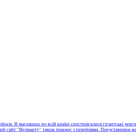
оєм. В магазинах по всій країні спостерігалися гігантські черг
ний сайт "Велмарту" також працює з перебоями. Представники ко