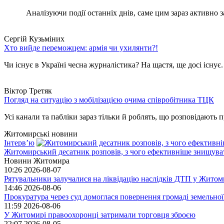
Аналізуючи події останніх днів, саме цим зараз активно за
Сергій Кузьміних
Хто вийде переможцем: армія чи ухилянти?!
Чи існує в Україні чесна журналістика? На щастя, ще досі існує
Віктор Третяк
Погляд на ситуацію з мобілізацією очима співробітника ТЦК
Усі канали та пабліки зараз тільки й роблять, що розповідають пр
Житомирські новини
Інтерв’ю
Житомирський десатник розповів, з чого ефективніше знищуват
Новини Житомира
10:26
2026-08-07
Рятувальники залучалися на ліквідацію наслідків ДТП у Житом
14:46
2026-08-06
Прокуратура через суд домоглася повернення громаді земельної
11:59
2026-08-06
У Житомирі правоохоронці затримали торговця зброєю
22:07
2026-08-05