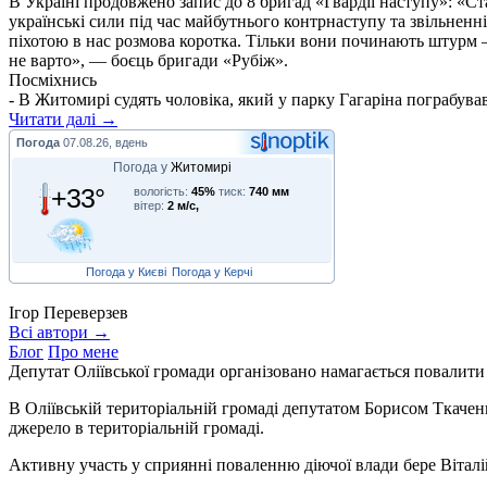
В Україні продовжено запис до 8 бригад «Гвардії наступу»: «С
українські сили під час майбутнього контрнаступу та звільненн
піхотою в нас розмова коротка. Тільки вони починають штурм –
не варто», — боєць бригади «Рубіж».
Посміхнись
- В Житомирі судять чоловіка, який у парку Гагаріна пограбував
Читати далі →
Погода
07.08.26, вдень
Погода у
Житомирі
+33°
вологість:
45%
тиск:
740 мм
вітер:
2 м/с,
Погода у Києві
Погода у Керчі
Ігор Переверзев
Всі автори →
Блог
Про мене
Депутат Оліївської громади організовано намагається повалити
В Оліївській територіальній громаді депутатом Борисом Ткачен
джерело в територіальній громаді.
Активну участь у сприянні поваленню діючої влади бере Вітал