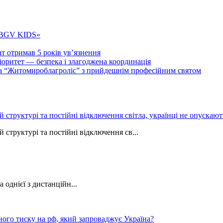
 «BGV KIDS»
т отримав 5 років ув’язнення
ритет — безпека і злагоджена координація
тва “Житомироблагроліс” з прийдешнім професійним святом
ій структурі та постійні відключення світла, українці не опуска
 структурі та постійні відключення св...
однієї з дистанційн...
ного тиску на рф, який запроваджує Україна?