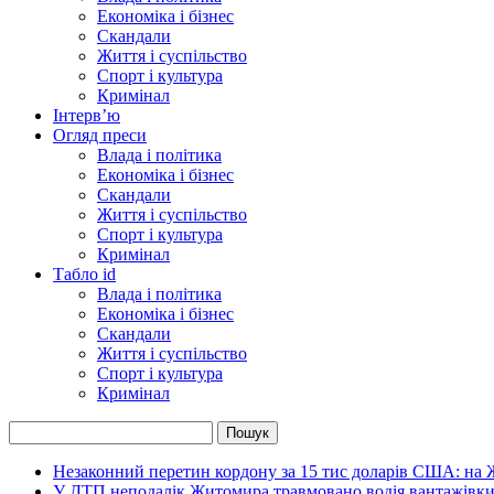
Економіка і бізнес
Скандали
Життя і суспільство
Спорт і культура
Кримінал
Інтерв’ю
Огляд преси
Влада і політика
Економіка і бізнес
Скандали
Життя і суспільство
Спорт і культура
Кримінал
Табло id
Влада і політика
Економіка і бізнес
Скандали
Життя і суспільство
Спорт і культура
Кримінал
Незаконний перетин кордону за 15 тис доларів США: на
У ДТП неподалік Житомира травмовано водія вантажівки