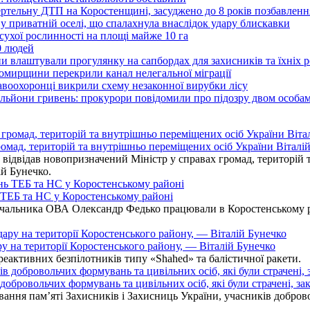
ертельну ДТП на Коростенщині, засуджено до 8 років позбавленн
 приватній оселі, що спалахнула внаслідок удару блискавки
ухої рослинності на площі майже 10 га
0 людей
 влаштували прогулянку на сапбордах для захисників та їхніх 
итомирщини перекрили канал нелегальної міграції
воохоронці викрили схему незаконної вирубки лісу
льйони гривень: прокурори повідомили про підозру двом особа
омад, територій та внутрішньо переміщених осіб України Віталій
ідвідав новопризначений Міністр у справах громад, територій т
ій Бунечко.
ь ТЕБ та НС у Коростенському районі
альника ОВА Олександр Федько працювали в Коростенському райо
ру на території Коростенського району, — Віталій Бунечко
 реактивних безпілотників типу «Shahed» та балістичної ракети.
бровольчих формувань та цивільних осіб, які були страчені, зак
ання пам’яті Захисників і Захисниць України, учасників добровол