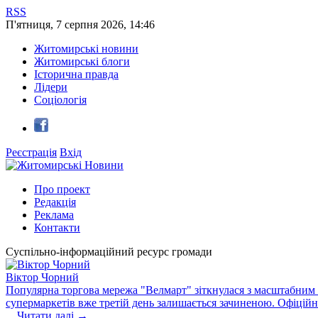
RSS
П'ятниця
,
7
серпня
2026
,
14:46
Житомирські новини
Житомирські блоги
Історична правда
Лідери
Соціологія
Реєстрація
Вхід
Про проект
Редакція
Реклама
Контакти
Суспільно-інформаційний ресурс громади
Віктор Чорний
Популярна торгова мережа "Велмарт" зіткнулася з масштабним зб
супермаркетів вже третій день залишається зачиненою. Офіцій
...
Читати далі →