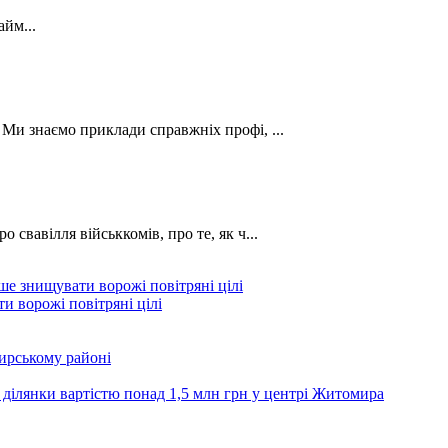
йм...
. Ми знаємо приклади справжніх профі, ...
о свавілля військкомів, про те, як ч...
и ворожі повітряні цілі
ирському районі
 ділянки вартістю понад 1,5 млн грн у центрі Житомира