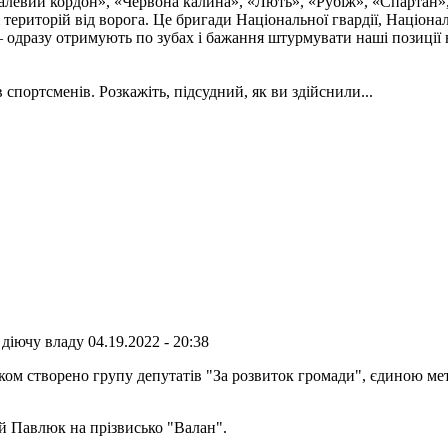
талевий кордон», «Червона калина», «Лють», «Рубіж», «Спартан»
і територій від ворога. Це бригади Національної гвардії, Націон
 одразу отримують по зубах і бажання штурмувати наші позиції в
 спортсменів. Розкажіть, підсудний, як ви здійснили...
 діючу владу
04.19.2022 - 20:38
ком створено групу депутатів "За розвиток громади", єдиною мето
ій Павлюк на прізвисько "Валан".