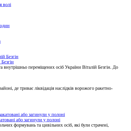
я волі
родин
м
 Безгін
а внутрішньо переміщених осіб України Віталій Безгін. До
ні, де триває ліквідація наслідків ворожого ракетно-
атовані або загинули у полоні
ьчих формувань та цивільних осіб, які були страчені,