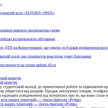
а»
а відкритій воді «TETERIV OPEN»
ирщині викрито організатора схеми
іцейські встановлюють обставини
ьну ДТП на Коростенщині, засуджено до 8 років позбавлення волі
тній оселі, що спалахнула внаслідок удару блискавки
рослинності на площі майже 10 га
ий конкурс
 студентській молоді, до превентивної роботи та підвищення пра
, як уберегтися від шахраїв. Продаж неіснуючих товарів, телефо
надходять повідомлення від потерпілих про те, що вони стали 
іх наших територій, — боєць бригади «Рубіж»