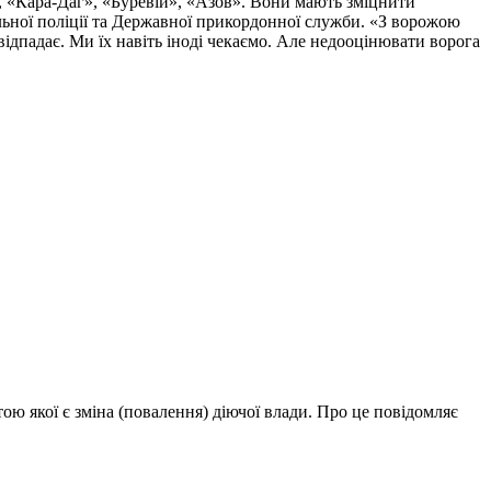
, «Кара-Даг», «Буревій», «Азов». Вони мають зміцнити
альної поліції та Державної прикордонної служби. «З ворожою
ідпадає. Ми їх навіть іноді чекаємо. Але недооцінювати ворога
ю якої є зміна (повалення) діючої влади. Про це повідомляє