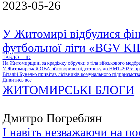
2023-05-26
У Житомирі відбулися фін
футбольної ліги «BGV K
ТАБЛО ID
На Житомирщині за крадіжку обручки з тіла військового медбра
У Житомирській ОВА обговорили підготовку до НМТ-2025: пріо
Віталій Бунечко привітав лісівників комунального підприємс
Дивитись все
ЖИТОМИРСЬКІ БЛОГИ
Дмитро Погреблян
І навіть незважаючи на по