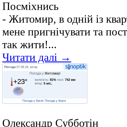
Посміхнись
- Житомир, в одній із ква
мене пригнічувати та пос
так жити!...
Читати далі →
Погода
07.08.26, вечір
Погода у
Житомирі
+23°
вологість:
81%
тиск:
742 мм
вітер:
5 м/с,
Погода у Києві
Погода у Керчі
Олександр Субботін