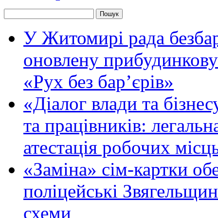
У Житомирі рада безбар
оновлену прибудинкову
«Рух без бар’єрів»
«Діалог влади та бізнес
та працівників: легальна
атестація робочих місць
«Заміна» сім-картки об
поліцейські Звягельщин
схеми