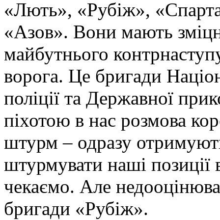
«Лють», «Рубіж», «Спарта
«Азов». Вони мають зміцн
майбутнього контрнаступу 
ворога. Це бригади Націон
поліції та Державної при
піхотою в нас розмова ко
штурм – одразу отримують
штурмувати наші позиції в
чекаємо. Але недооцінюва
бригади «Рубіж».