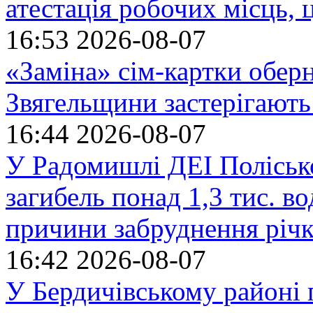
атестація робочих місць, 
16:53
2026-08-07
«Заміна» сім-картки обер
Звягельщини застерігають
16:44
2026-08-07
У Радомишлі ДЕІ Полісько
загибель понад 1,3 тис. в
причини забруднення річ
16:42
2026-08-07
У Бердичівському районі п