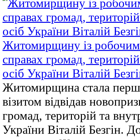
Житомирщину із робочим в
справах громад, територі
осіб України Віталій Безг
Житомирщина стала перши
візитом відвідав новопри
громад, територій та вну
України Віталій Безгін. Д