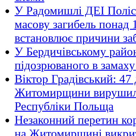
У Радомишлі ДЕІ Полісь
масову загибель понад 1
встановлює причини за
У Бердичівському район
підозрюваного в замаху
Віктор Градівський: 47 
Житомирщини вирушили 
Республіки Польща
Незаконний перетин ко
на Житомирщині викрит