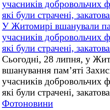
У Житомирі вшанували па
учасників добровольчих ф
які були страчені, закатов
Сьогодні, 28 липня, у Жи
вшанування пам’яті Захис
учасників добровольчих ф
які були страчені, закатов
Фотоновини