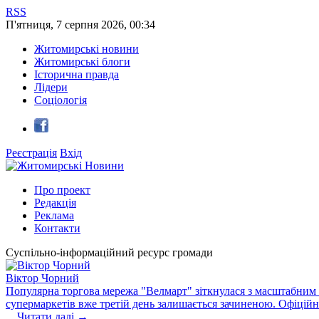
RSS
П'ятниця
,
7
серпня
2026
,
00:34
Житомирські новини
Житомирські блоги
Історична правда
Лідери
Соціологія
Реєстрація
Вхід
Про проект
Редакція
Реклама
Контакти
Суспільно-інформаційний ресурс громади
Віктор Чорний
Популярна торгова мережа "Велмарт" зіткнулася з масштабним зб
супермаркетів вже третій день залишається зачиненою. Офіцій
...
Читати далі →