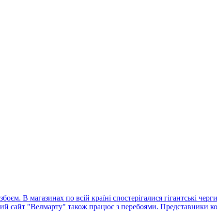
оєм. В магазинах по всій країні спостерігалися гігантські черг
ний сайт "Велмарту" також працює з перебоями. Представники ко