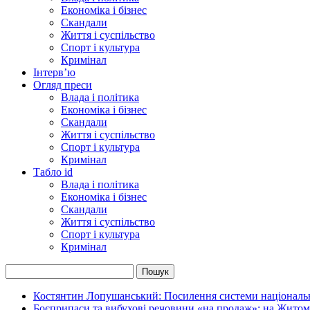
Економіка і бізнес
Скандали
Життя і суспільство
Спорт і культура
Кримінал
Інтерв’ю
Огляд преси
Влада і політика
Економіка і бізнес
Скандали
Життя і суспільство
Спорт і культура
Кримінал
Табло id
Влада і політика
Економіка і бізнес
Скандали
Життя і суспільство
Спорт і культура
Кримінал
Костянтин Лопушанський: Посилення системи національно
Боєприпаси та вибухові речовини «на продаж»: на Жито