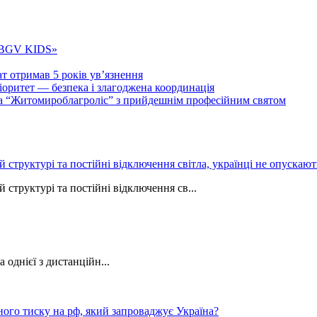
 «BGV KIDS»
т отримав 5 років ув’язнення
ритет — безпека і злагоджена координація
тва “Житомироблагроліс” з прийдешнім професійним святом
ій структурі та постійні відключення світла, українці не опуска
 структурі та постійні відключення св...
однієї з дистанційн...
ного тиску на рф, який запроваджує Україна?