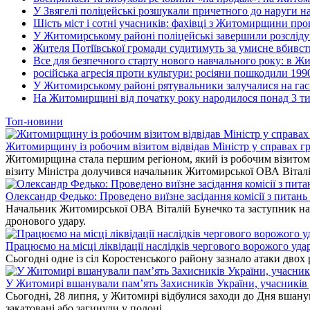
У Звягелі поліцейські розшукали причетного до наруги 
Шість міст і сотні учасників: фахівці з Житомирщини прове
У Житомирському районі поліцейські завершили розсліду
Жителя Потіївської громади судитимуть за умисне вбивст
Все для безпечного старту нового навчального року: в Ж
російська агресія проти культури: росіяни пошкодили 199
У Житомирському районі рятувальники залучалися на гас
На Житомирщині від початку року народилося понад 3 тис
Топ-новини
Житомирщину із робочим візитом відвідав Міністр у справах гр
Житомирщина стала першим регіоном, який із робочим візитом в
візиту Міністра долучився начальник Житомирської ОВА Вітал
Олександр Федько: Проведено виїзне засідання комісії з питан
Начальник Житомирської ОВА Віталій Бунечко та заступник нач
дронового удару.
Працюємо на місці ліквідації наслідків чергового ворожого уда
Сьогодні одне із сіл Коростенського району зазнало атаки двох
У Житомирі вшанували пам’ять Захисників України, учасників до
Сьогодні, 28 липня, у Житомирі відбулися заходи до Дня вшанув
закатовані або загинули у полоні.