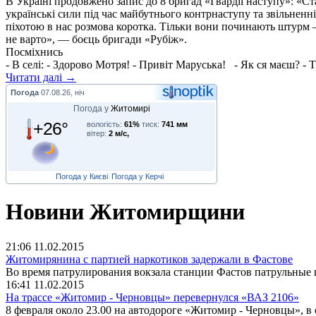
В Україні продовжено запис до 8 бригад «Гвардії наступу»: «С
українські сили під час майбутнього контрнаступу та звільненн
піхотою в нас розмова коротка. Тільки вони починають штурм –
не варто», — боєць бригади «Рубіж».
Посміхнись
- В селі: - Здорово Мотря! - Привіт Маруська! - Як ся маєш? - Т
Читати далі →
Погода
07.08.26, ніч
Погода у
Житомирі
+26°
вологість:
61%
тиск:
741 мм
вітер:
2 м/с,
Погода у Києві
Погода у Керчі
Новини Житомирщини
21:06
11.02.2015
Житомирянина с партией наркотиков задержали в Фастове
Во время патрулирования вокзала станции Фастов патрульные 
16:41
11.02.2015
На трассе «Житомир - Черновцы» перевернулся «ВАЗ 2106»
8 февраля около 23.00 на автодороге «Житомир - Черновцы», в 