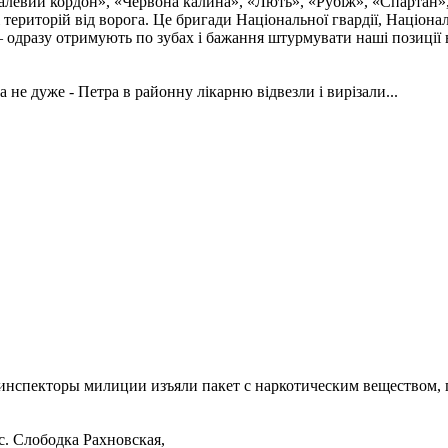
талевий кордон», «Червона калина», «Лють», «Рубіж», «Спартан»
і територій від ворога. Це бригади Національної гвардії, Націон
 одразу отримують по зубах і бажання штурмувати наші позиції в
а не дуже - Петра в районну лікарню відвезли і вирізали...
инспекторы милиции изъяли пакет с наркотическим веществом, п
с. Слободка Рахновская,