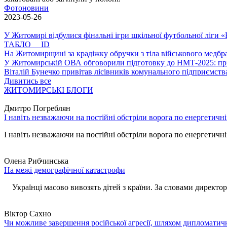
Фотоновини
2023-05-26
У Житомирі відбулися фінальні ігри шкільної футбольної ліги
ТАБЛО ID
На Житомирщині за крадіжку обручки з тіла військового медбра
У Житомирській ОВА обговорили підготовку до НМТ-2025: пріо
Віталій Бунечко привітав лісівників комунального підприємс
Дивитись все
ЖИТОМИРСЬКІ БЛОГИ
Дмитро Погреблян
І навіть незважаючи на постійні обстріли ворога по енергетичн
І навіть незважаючи на постійні обстріли ворога по енергетичній
Олена Рибчинська
На межі демографічної катастрофи
Українці масово вивозять дітей з країни. За словами директора 
Віктор Сахно
Чи можливе завершення російської агресії, шляхом дипломатич