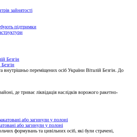
нтрів зайнятості
ребують підтримки
раструктури
 Безгін
а внутрішньо переміщених осіб України Віталій Безгін. До
ні, де триває ліквідація наслідків ворожого ракетно-
атовані або загинули у полоні
ьчих формувань та цивільних осіб, які були страчені,