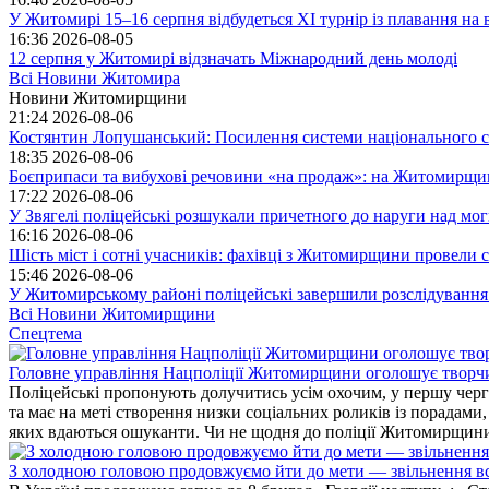
У Житомирі 15–16 серпня відбудеться XI турнір із плавання н
16:36
2026-08-05
12 серпня у Житомирі відзначать Міжнародний день молоді
Всі Новини Житомира
Новини Житомирщини
21:24
2026-08-06
Костянтин Лопушанський: Посилення системи національного сп
18:35
2026-08-06
Боєприпаси та вибухові речовини «на продаж»: на Житомирщи
17:22
2026-08-06
У Звягелі поліцейські розшукали причетного до наруги над мо
16:16
2026-08-06
Шість міст і сотні учасників: фахівці з Житомирщини провели се
15:46
2026-08-06
У Житомирському районі поліцейські завершили розслідування
Всі Новини Житомирщини
Спецтема
Головне управління Нацполіції Житомирщини оголошує творч
Поліцейські пропонують долучитись усім охочим, у першу чергу
та має на меті створення низки соціальних роликів із порадами
яких вдаються ошуканти. Чи не щодня до поліції Житомирщини 
З холодною головою продовжуємо йти до мети — звільнення вс