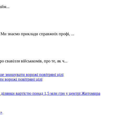
йм...
. Ми знаємо приклади справжніх профі, ...
о свавілля військкомів, про те, як ч...
и ворожі повітряні цілі
 ділянки вартістю понад 1,5 млн грн у центрі Житомира
а»