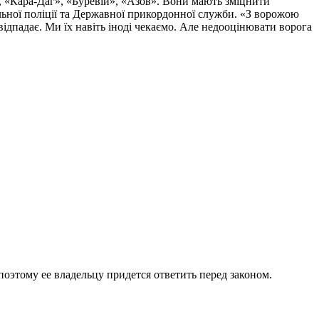
, «Кара-Даг», «Буревій», «Азов». Вони мають зміцнити
альної поліції та Державної прикордонної служби. «З ворожою
ідпадає. Ми їх навіть іноді чекаємо. Але недооцінювати ворога
оэтому ее владельцу придется ответить перед законом.