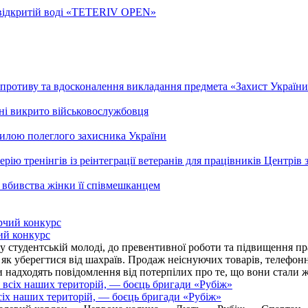
а відкритій воді «TETERIV OPEN»
ротиву та вдосконалення викладання предмета «Захист України»
ні викрито військовослужбовця
гилою полеглого захисника України
рію тренінгів із реінтеграції ветеранів для працівників Центрів 
 вбивства жінки її співмешканцем
ий конкурс
 студентській молоді, до превентивної роботи та підвищення пра
, як уберегтися від шахраїв. Продаж неіснуючих товарів, телефо
надходять повідомлення від потерпілих про те, що вони стали 
іх наших територій, — боєць бригади «Рубіж»