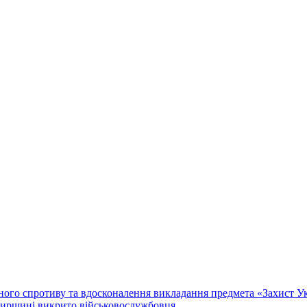
го спротиву та вдосконалення викладання предмета «Захист Укр
мирщині викрито військовослужбовця