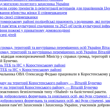
над могилою полеглого захисника України
ли серію тренінгів із реінтеграції ветеранів для працівників Це
вання вбивства жінки її співмешканцем
во своєї співмешканки
итомирському районі поліцейські працюють з родинами, які пот
0 пам’яток культурної спадщини та 2625 об’єктів культурної інф
іння пожежі у приватному домоволодінні
ячі дітей
омад, територій та внутрішньо переміщених осіб України Віталій
ідвідав новопризначений Міністр у справах громад, територій т
ій Бунечко.
ь ТЕБ та НС у Коростенському районі
альника ОВА Олександр Федько працювали в Коростенському райо
ру на території Коростенського району, — Віталій Бунечко
 реактивних безпілотників типу «Shahed» та балістичної ракети.
бровольчих формувань та цивільних осіб, які були страчені, зак
ання пам’яті Захисників і Захисниць України, учасників добровол