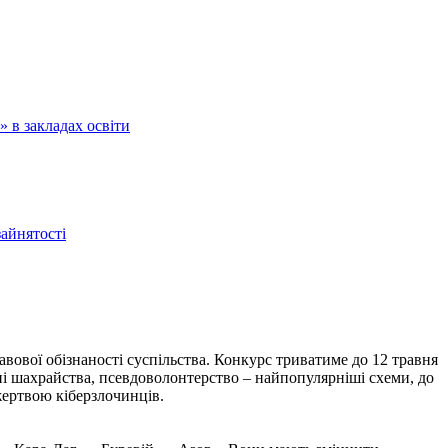
 в закладах освіти
зайнятості
вової обізнаності суспільства. Конкурс триватиме до 12 травня
нні шахрайства, псевдоволонтерство – найпопулярніші схеми, до
жертвою кіберзлочинців.