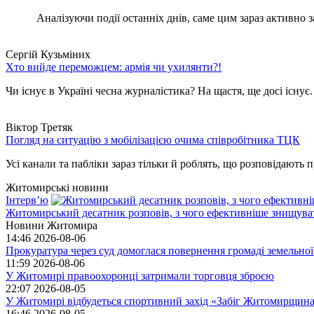
Аналізуючи події останніх днів, саме цим зараз активно за
Сергій Кузьміних
Хто вийде переможцем: армія чи ухилянти?!
Чи існує в Україні чесна журналістика? На щастя, ще досі існує
Віктор Третяк
Погляд на ситуацію з мобілізацією очима співробітника ТЦК
Усі канали та пабліки зараз тільки й роблять, що розповідають пр
Житомирські новини
Інтерв’ю
Житомирський десатник розповів, з чого ефективніше знищуват
Новини Житомира
14:46
2026-08-06
Прокуратура через суд домоглася повернення громаді земельної
11:59
2026-08-06
У Житомирі правоохоронці затримали торговця зброєю
22:07
2026-08-05
У Житомирі відбудеться спортивний захід «Забіг Житомирщин
16:46
2026-08-05