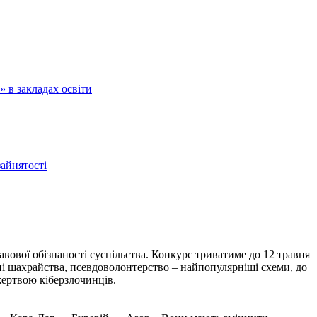
 в закладах освіти
зайнятості
вової обізнаності суспільства. Конкурс триватиме до 12 травня
нні шахрайства, псевдоволонтерство – найпопулярніші схеми, до
жертвою кіберзлочинців.