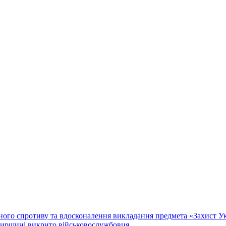
го спротиву та вдосконалення викладання предмета «Захист Укр
мирщині викрито військовослужбовця