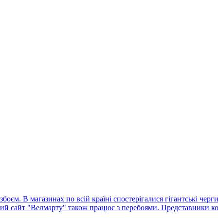
оєм. В магазинах по всій країні спостерігалися гігантські черг
ний сайт "Велмарту" також працює з перебоями. Представники ко