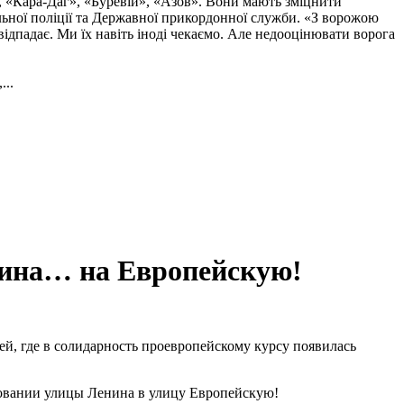
, «Кара-Даг», «Буревій», «Азов». Вони мають зміцнити
альної поліції та Державної прикордонної служби. «З ворожою
ідпадає. Ми їх навіть іноді чекаємо. Але недооцінювати ворога
...
нина… на Европейскую!
й, где в солидарность проевропейскому курсу появилась
новании улицы Ленина в улицу Европейскую!