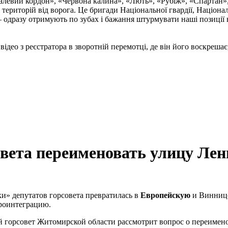
талевий кордон», «Червона калина», «Лють», «Рубіж», «Спартан»
і територій від ворога. Це бригади Національної гвардії, Націон
 одразу отримують по зубах і бажання штурмувати наші позиції в
відео з реєстратора в зворотній перемотці, де він його воскрешає,
овета переименовать улицу Ле
уки» депутатов горсовета превратилась в
Европейскую
и Виннице
вроинтеграцию.
й горсовет Житомирской области рассмотрит вопрос о переиме