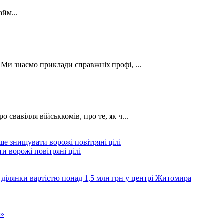
йм...
. Ми знаємо приклади справжніх профі, ...
о свавілля військкомів, про те, як ч...
и ворожі повітряні цілі
 ділянки вартістю понад 1,5 млн грн у центрі Житомира
а»