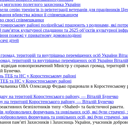
над могилою полеглого захисника України
ли серію тренінгів із реінтеграції ветеранів для працівників Це
вання вбивства жінки її співмешканцем
во своєї співмешканки
итомирському районі поліцейські працюють з родинами, які пот
0 пам’яток культурної спадщини та 2625 об’єктів культурної інф
іння пожежі у приватному домоволодінні
ячі дітей
омад, територій та внутрішньо переміщених осіб України Віталій
ідвідав новопризначений Міністр у справах громад, територій т
ій Бунечко.
ь ТЕБ та НС у Коростенському районі
альника ОВА Олександр Федько працювали в Коростенському райо
ру на території Коростенського району, — Віталій Бунечко
 реактивних безпілотників типу «Shahed» та балістичної ракети.
бровольчих формувань та цивільних осіб, які були страчені, зак
ання пам’яті Захисників і Захисниць України, учасників добровол