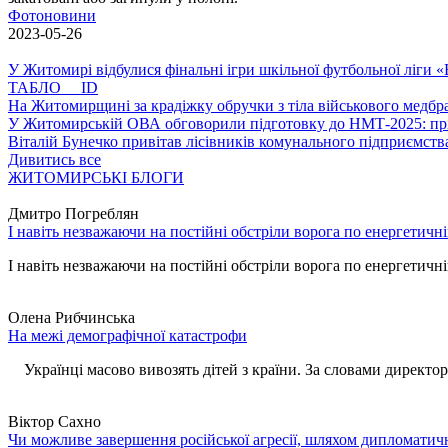
Фотоновини
2023-05-26
У Житомирі відбулися фінальні ігри шкільної футбольної ліги
ТАБЛО ID
На Житомирщині за крадіжку обручки з тіла військового медбра
У Житомирській ОВА обговорили підготовку до НМТ-2025: пріо
Віталій Бунечко привітав лісівників комунального підприємс
Дивитись все
ЖИТОМИРСЬКІ БЛОГИ
Дмитро Погреблян
І навіть незважаючи на постійні обстріли ворога по енергетичн
І навіть незважаючи на постійні обстріли ворога по енергетичній
Олена Рибчинська
На межі демографічної катастрофи
Українці масово вивозять дітей з країни. За словами директора 
Віктор Сахно
Чи можливе завершення російської агресії, шляхом дипломатич