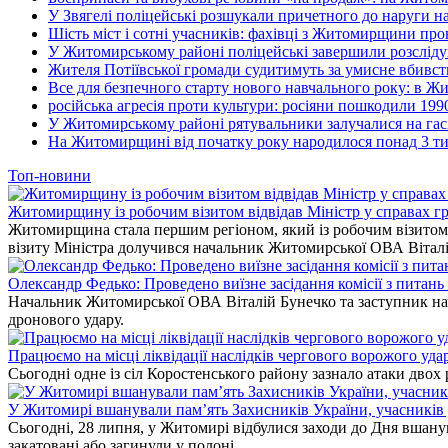
У Звягелі поліцейські розшукали причетного до наруги 
Шість міст і сотні учасників: фахівці з Житомирщини прове
У Житомирському районі поліцейські завершили розсліду
Жителя Потіївської громади судитимуть за умисне вбивст
Все для безпечного старту нового навчального року: в Ж
російська агресія проти культури: росіяни пошкодили 199
У Житомирському районі рятувальники залучалися на гас
На Житомирщині від початку року народилося понад 3 тис
Топ-новини
Житомирщину із робочим візитом відвідав Міністр у справах гр
Житомирщина стала першим регіоном, який із робочим візитом в
візиту Міністра долучився начальник Житомирської ОВА Вітал
Олександр Федько: Проведено виїзне засідання комісії з питан
Начальник Житомирської ОВА Віталій Бунечко та заступник нач
дронового удару.
Працюємо на місці ліквідації наслідків чергового ворожого уда
Сьогодні одне із сіл Коростенського району зазнало атаки двох
У Житомирі вшанували пам’ять Захисників України, учасників до
Сьогодні, 28 липня, у Житомирі відбулися заходи до Дня вшанув
закатовані або загинули у полоні.