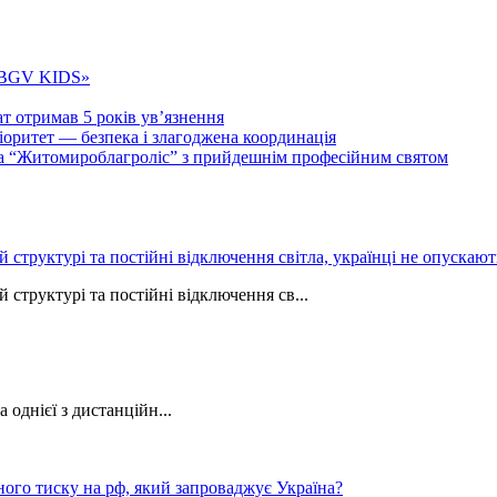
 «BGV KIDS»
т отримав 5 років ув’язнення
ритет — безпека і злагоджена координація
тва “Житомироблагроліс” з прийдешнім професійним святом
ій структурі та постійні відключення світла, українці не опуска
 структурі та постійні відключення св...
однієї з дистанційн...
ного тиску на рф, який запроваджує Україна?