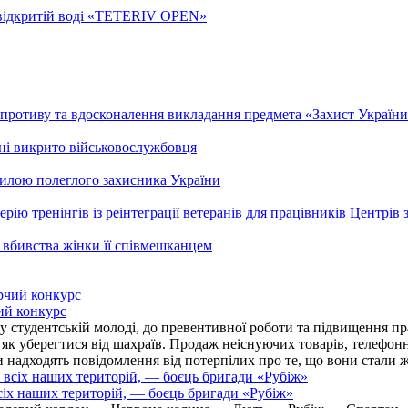
а відкритій воді «TETERIV OPEN»
ротиву та вдосконалення викладання предмета «Захист України»
ні викрито військовослужбовця
гилою полеглого захисника України
рію тренінгів із реінтеграції ветеранів для працівників Центрів 
 вбивства жінки її співмешканцем
ий конкурс
 студентській молоді, до превентивної роботи та підвищення пра
, як уберегтися від шахраїв. Продаж неіснуючих товарів, телефо
надходять повідомлення від потерпілих про те, що вони стали 
іх наших територій, — боєць бригади «Рубіж»