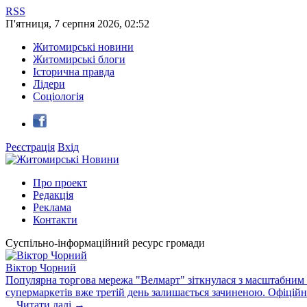
RSS
П'ятниця
,
7
серпня
2026
,
02:52
Житомирські новини
Житомирські блоги
Історична правда
Лідери
Соціологія
Реєстрація
Вхід
Про проект
Редакція
Реклама
Контакти
Суспільно-інформаційний ресурс громади
Віктор Чорний
Популярна торгова мережа "Велмарт" зіткнулася з масштабним зб
супермаркетів вже третій день залишається зачиненою. Офіцій
...
Читати далі →