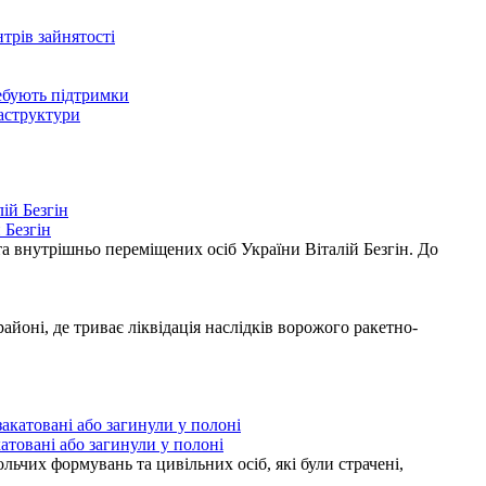
нтрів зайнятості
ребують підтримки
раструктури
 Безгін
а внутрішньо переміщених осіб України Віталій Безгін. До
ні, де триває ліквідація наслідків ворожого ракетно-
атовані або загинули у полоні
ьчих формувань та цивільних осіб, які були страчені,