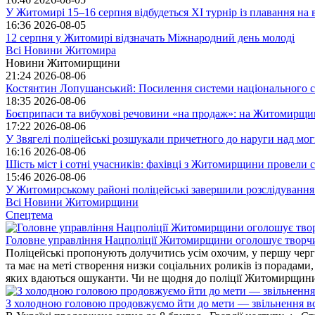
У Житомирі 15–16 серпня відбудеться XI турнір із плавання н
16:36
2026-08-05
12 серпня у Житомирі відзначать Міжнародний день молоді
Всі Новини Житомира
Новини Житомирщини
21:24
2026-08-06
Костянтин Лопушанський: Посилення системи національного сп
18:35
2026-08-06
Боєприпаси та вибухові речовини «на продаж»: на Житомирщи
17:22
2026-08-06
У Звягелі поліцейські розшукали причетного до наруги над мо
16:16
2026-08-06
Шість міст і сотні учасників: фахівці з Житомирщини провели се
15:46
2026-08-06
У Житомирському районі поліцейські завершили розслідування
Всі Новини Житомирщини
Спецтема
Головне управління Нацполіції Житомирщини оголошує творч
Поліцейські пропонують долучитись усім охочим, у першу чергу
та має на меті створення низки соціальних роликів із порадами
яких вдаються ошуканти. Чи не щодня до поліції Житомирщини 
З холодною головою продовжуємо йти до мети — звільнення вс