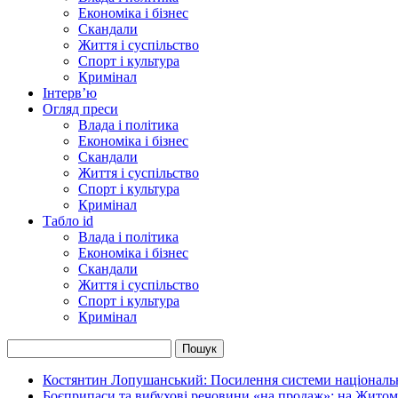
Економіка і бізнес
Скандали
Життя і суспільство
Спорт і культура
Кримінал
Інтерв’ю
Огляд преси
Влада і політика
Економіка і бізнес
Скандали
Життя і суспільство
Спорт і культура
Кримінал
Табло id
Влада і політика
Економіка і бізнес
Скандали
Життя і суспільство
Спорт і культура
Кримінал
Костянтин Лопушанський: Посилення системи національно
Боєприпаси та вибухові речовини «на продаж»: на Жито