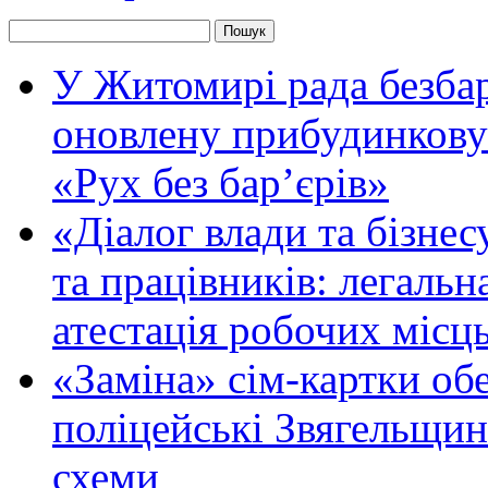
У Житомирі рада безбар
оновлену прибудинкову
«Рух без бар’єрів»
«Діалог влади та бізнес
та працівників: легальна
атестація робочих місць
«Заміна» сім-картки об
поліцейські Звягельщин
схеми