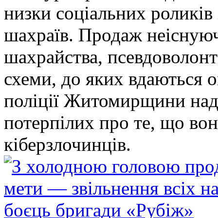
низки соціальних роликів 
шахраїв. Продаж неіснуюч
шахрайства, псевдоволонт
схеми, до яких вдаються 
поліції Житомирщини над
потерпілих про те, що во
кіберзлочинців.