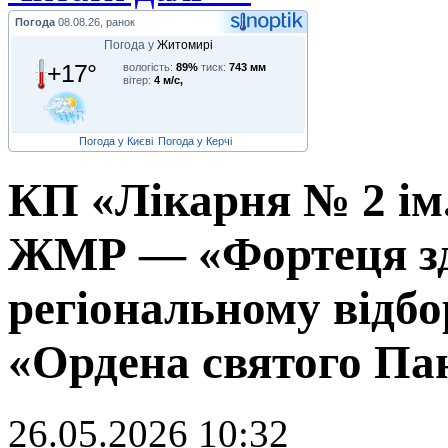
Погода
08.08.26, ранок
Погода у
Житомирі
+17°
вологість:
89%
тиск:
743 мм
вітер:
4 м/с,
Погода у Києві
Погода у Керчі
КП «Лікарня № 2 ім
ЖМР — «Фортеця зд
регіональному відбо
«Ордена святого Па
26.05.2026 10:32