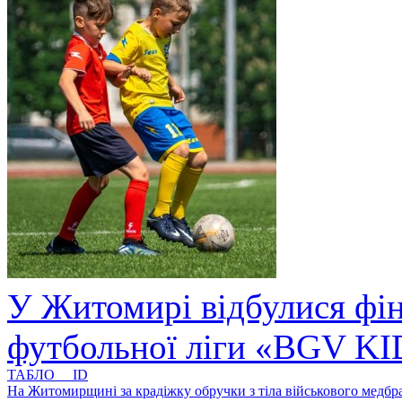
У Житомирі відбулися фін
футбольної ліги «BGV K
ТАБЛО ID
На Житомирщині за крадіжку обручки з тіла військового медбра