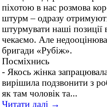
піхотою в нас розмова ко
штурм – одразу отримують
штурмувати наші позиції в
чекаємо. Але недооцінюва
бригади «Рубіж».
Посміхнись
- Якось жінка запрацювалас
вирішила подзвонити з ро
як там чоловік та...
Читати далі →