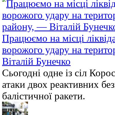
Працюємо на місці ліквіда
ворожого удару на терито
Віталій Бунечко
Сьогодні одне із сіл Коро
атаки двох реактивних без
балістичної ракети.