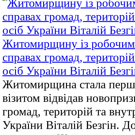
Житомирщину із робочим в
справах громад, територі
осіб України Віталій Безг
Житомирщина стала перши
візитом відвідав новопри
громад, територій та вну
України Віталій Безгін. Д