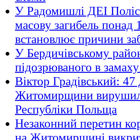
У Радомишлі ДЕІ Полісь
масову загибель понад 1
встановлює причини за
У Бердичівському район
підозрюваного в замаху
Віктор Градівський: 47 
Житомирщини вирушили 
Республіки Польща
Незаконний перетин ко
на Житомирщині викрит