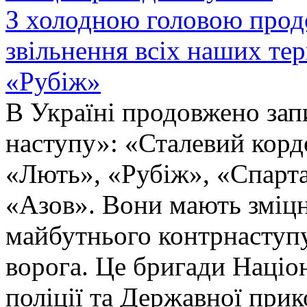
З холодною головою прод
звільнення всіх наших те
«Рубіж»
В Україні продовжено запи
наступу»: «Сталевий корд
«Лють», «Рубіж», «Спарта
«Азов». Вони мають зміцн
майбутнього контрнаступу 
ворога. Це бригади Націон
поліції та Державної при