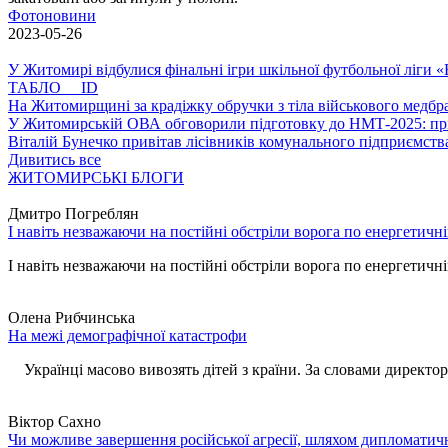
Фотоновини
2023-05-26
У Житомирі відбулися фінальні ігри шкільної футбольної ліги
ТАБЛО ID
На Житомирщині за крадіжку обручки з тіла військового медбра
У Житомирській ОВА обговорили підготовку до НМТ-2025: пріо
Віталій Бунечко привітав лісівників комунального підприємс
Дивитись все
ЖИТОМИРСЬКІ БЛОГИ
Дмитро Погреблян
І навіть незважаючи на постійні обстріли ворога по енергетичн
І навіть незважаючи на постійні обстріли ворога по енергетичній
Олена Рибчинська
На межі демографічної катастрофи
Українці масово вивозять дітей з країни. За словами директора 
Віктор Сахно
Чи можливе завершення російської агресії, шляхом дипломатич