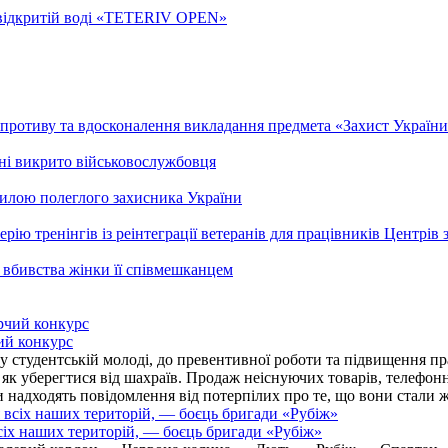
а відкритій воді «TETERIV OPEN»
ротиву та вдосконалення викладання предмета «Захист України»
ні викрито військовослужбовця
гилою полеглого захисника України
рію тренінгів із реінтеграції ветеранів для працівників Центрів 
 вбивства жінки її співмешканцем
ий конкурс
 студентській молоді, до превентивної роботи та підвищення пра
, як уберегтися від шахраїв. Продаж неіснуючих товарів, телефо
надходять повідомлення від потерпілих про те, що вони стали 
іх наших територій, — боєць бригади «Рубіж»