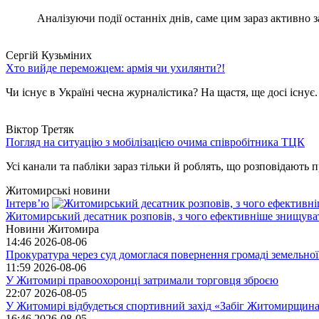
Аналізуючи події останніх днів, саме цим зараз активно за
Сергій Кузьміних
Хто вийде переможцем: армія чи ухилянти?!
Чи існує в Україні чесна журналістика? На щастя, ще досі існує
Віктор Третяк
Погляд на ситуацію з мобілізацією очима співробітника ТЦК
Усі канали та пабліки зараз тільки й роблять, що розповідають пр
Житомирські новини
Інтерв’ю
Житомирський десатник розповів, з чого ефективніше знищуват
Новини Житомира
14:46
2026-08-06
Прокуратура через суд домоглася повернення громаді земельної
11:59
2026-08-06
У Житомирі правоохоронці затримали торговця зброєю
22:07
2026-08-05
У Житомирі відбудеться спортивний захід «Забіг Житомирщин
16:46
2026-08-05