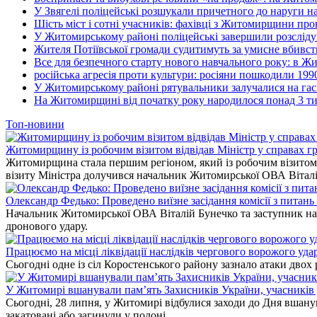
У Звягелі поліцейські розшукали причетного до наруги 
Шість міст і сотні учасників: фахівці з Житомирщини прове
У Житомирському районі поліцейські завершили розсліду
Жителя Потіївської громади судитимуть за умисне вбивст
Все для безпечного старту нового навчального року: в Ж
російська агресія проти культури: росіяни пошкодили 199
У Житомирському районі рятувальники залучалися на гас
На Житомирщині від початку року народилося понад 3 тис
Топ-новини
Житомирщину із робочим візитом відвідав Міністр у справах гр
Житомирщина стала першим регіоном, який із робочим візитом в
візиту Міністра долучився начальник Житомирської ОВА Вітал
Олександр Федько: Проведено виїзне засідання комісії з питан
Начальник Житомирської ОВА Віталій Бунечко та заступник нач
дронового удару.
Працюємо на місці ліквідації наслідків чергового ворожого уда
Сьогодні одне із сіл Коростенського району зазнало атаки двох
У Житомирі вшанували пам’ять Захисників України, учасників до
Сьогодні, 28 липня, у Житомирі відбулися заходи до Дня вшанув
закатовані або загинули у полоні.