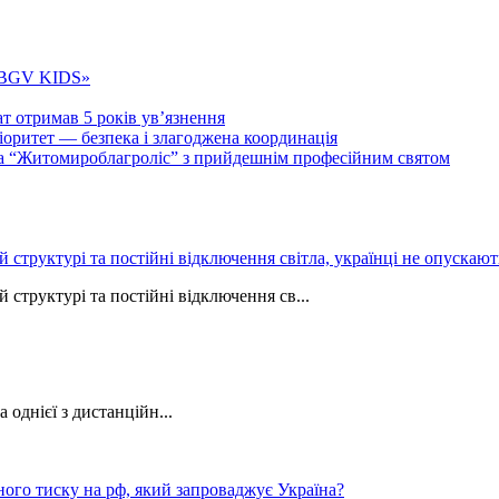
 «BGV KIDS»
т отримав 5 років ув’язнення
ритет — безпека і злагоджена координація
тва “Житомироблагроліс” з прийдешнім професійним святом
ій структурі та постійні відключення світла, українці не опуска
 структурі та постійні відключення св...
однієї з дистанційн...
ного тиску на рф, який запроваджує Україна?