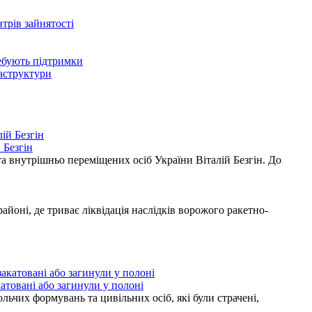
нтрів зайнятості
ребують підтримки
раструктури
 Безгін
а внутрішньо переміщених осіб України Віталій Безгін. До
ні, де триває ліквідація наслідків ворожого ракетно-
атовані або загинули у полоні
ьчих формувань та цивільних осіб, які були страчені,