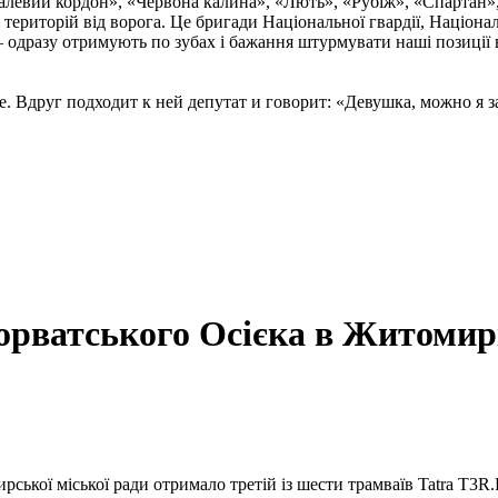
талевий кордон», «Червона калина», «Лють», «Рубіж», «Спартан»
і територій від ворога. Це бригади Національної гвардії, Націон
 одразу отримують по зубах і бажання штурмувати наші позиції в
. Вдруг подходит к ней депутат и говорит: «Девушка, можно я за
 хорватського Осієка в Житомир
кої міської ради отримало третій із шести трамваїв Tatra T3R