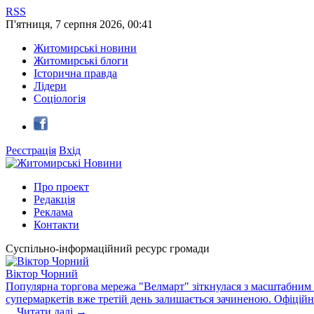
RSS
П'ятниця
,
7
серпня
2026
,
00:41
Житомирські новини
Житомирські блоги
Історична правда
Лідери
Соціологія
Реєстрація
Вхід
Про проект
Редакція
Реклама
Контакти
Суспільно-інформаційний ресурс громади
Віктор Чорний
Популярна торгова мережа "Велмарт" зіткнулася з масштабним зб
супермаркетів вже третій день залишається зачиненою. Офіцій
...
Читати далі →