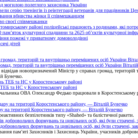
над могилою полеглого захисника України
ли серію тренінгів із реінтеграції ветеранів для працівників Це
вання вбивства жінки її співмешканцем
во своєї співмешканки
итомирському районі поліцейські працюють з родинами, які пот
0 пам’яток культурної спадщини та 2625 об’єктів культурної інф
іння пожежі у приватному домоволодінні
ячі дітей
омад, територій та внутрішньо переміщених осіб України Віталій
ідвідав новопризначений Міністр у справах громад, територій т
ій Бунечко.
ь ТЕБ та НС у Коростенському районі
альника ОВА Олександр Федько працювали в Коростенському райо
ру на території Коростенського району, — Віталій Бунечко
 реактивних безпілотників типу «Shahed» та балістичної ракети.
бровольчих формувань та цивільних осіб, які були страчені, зак
ання пам’яті Захисників і Захисниць України, учасників добровол