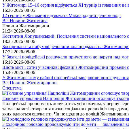
У Житомирі 15–16 серпня відбудеться XI турнір із плавання н
16:36
2026-08-05
12 серпня у Житомирі відзначать Міжнародний день молоді
Всі Новини Житомира
Новини Житомирщини
21:24
2026-08-06
Костянтин Лопушанський: Посилення системи національного сп
18:35
2026-08-06
Боєприпаси та вибухові речовини «на продаж»: на Житомирщи
17:22
2026-08-06
У Звягелі поліцейські розшукали причетного до наруги над мо
16:16
2026-08-06
Шість міст і сотні учасників: фахівці з Житомирщини провели се
15:46
2026-08-06
У Житомирському районі поліцейські завершили розслідування
Всі Новини Житомирщини
Спецтема
Головне управління Нацполіції Житомирщини оголошує творч
Поліцейські пропонують долучитись усім охочим, у першу чергу
та має на меті створення низки соціальних роликів із порадами
яких вдаються ошуканти. Чи не щодня до поліції Житомирщини 
З холодною головою продовжуємо йти до мети — звільнення вс