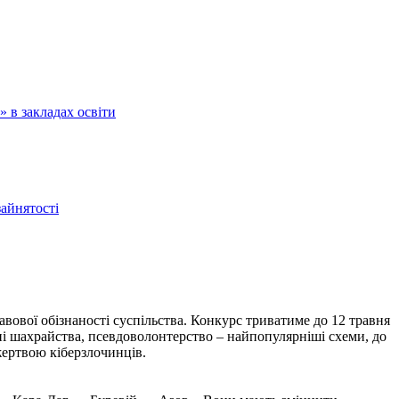
 в закладах освіти
зайнятості
вової обізнаності суспільства. Конкурс триватиме до 12 травня
нні шахрайства, псевдоволонтерство – найпопулярніші схеми, до
жертвою кіберзлочинців.