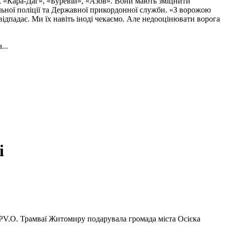
, «Кара-Даг», «Буревій», «Азов». Вони мають зміцнити
альної поліції та Державної прикордонної служби. «З ворожою
ідпадає. Ми їх навіть іноді чекаємо. Але недооцінювати ворога
...
і
.PV.O. Трамваї Житомиру подарувала громада міста Осієка