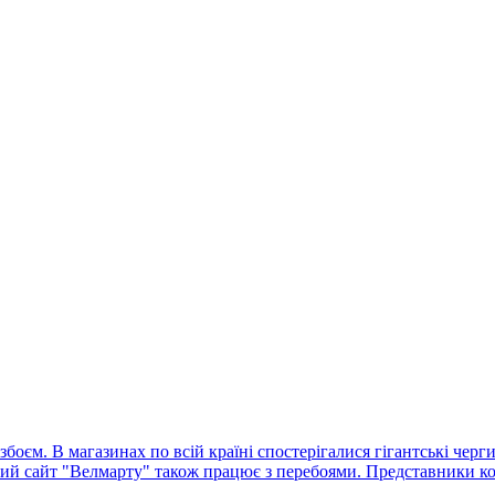
оєм. В магазинах по всій країні спостерігалися гігантські черг
ний сайт "Велмарту" також працює з перебоями. Представники ко