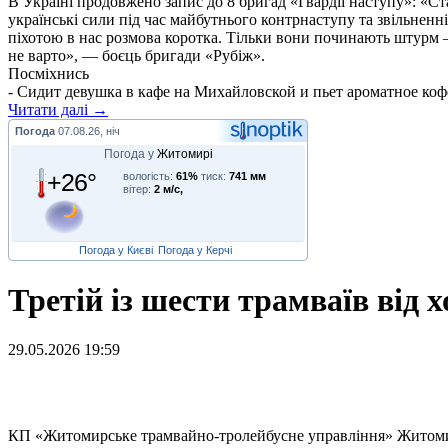
В Україні продовжено запис до 8 бригад «Гвардії наступу»: «С
українські сили під час майбутнього контрнаступу та звільненн
піхотою в нас розмова коротка. Тільки вони починають штурм –
не варто», — боєць бригади «Рубіж».
Посміхнись
- Сидит девушка в кафе на Михайловской и пьет ароматное кофе
Читати далі →
Погода
07.08.26, ніч
Погода у
Житомирі
+26°
вологість:
61%
тиск:
741 мм
вітер:
2 м/с,
Погода у Києві
Погода у Керчі
Третій із шести трамваїв від
29.05.2026 19:59
К
П «Житомирське трамвайно-тролейбусне управління» Житомирсь