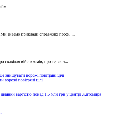
йм...
. Ми знаємо приклади справжніх профі, ...
о свавілля військкомів, про те, як ч...
и ворожі повітряні цілі
 ділянки вартістю понад 1,5 млн грн у центрі Житомира
а»