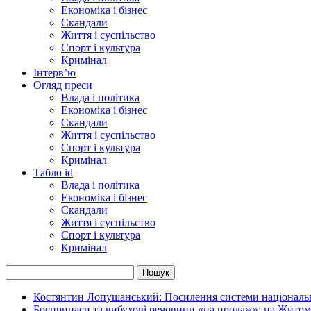
Економіка і бізнес
Скандали
Життя і суспільство
Спорт і культура
Кримінал
Інтерв’ю
Огляд преси
Влада і політика
Економіка і бізнес
Скандали
Життя і суспільство
Спорт і культура
Кримінал
Табло id
Влада і політика
Економіка і бізнес
Скандали
Життя і суспільство
Спорт і культура
Кримінал
Костянтин Лопушанський: Посилення системи національно
Боєприпаси та вибухові речовини «на продаж»: на Жито