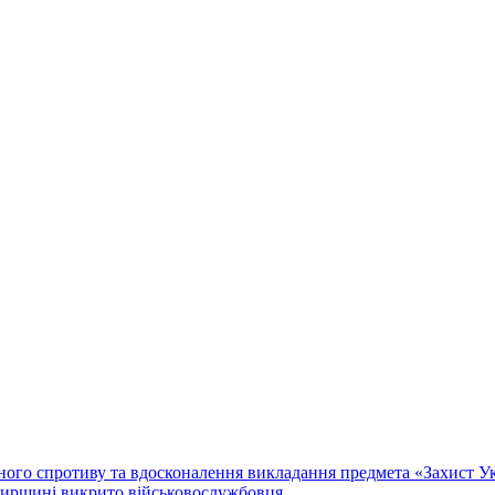
го спротиву та вдосконалення викладання предмета «Захист Укр
мирщині викрито військовослужбовця