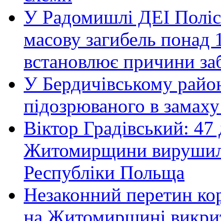
У Радомишлі ДЕІ Полісь
масову загибель понад 1
встановлює причини за
У Бердичівському район
підозрюваного в замаху
Віктор Градівський: 47 
Житомирщини вирушили 
Республіки Польща
Незаконний перетин ко
на Житомирщині викрит