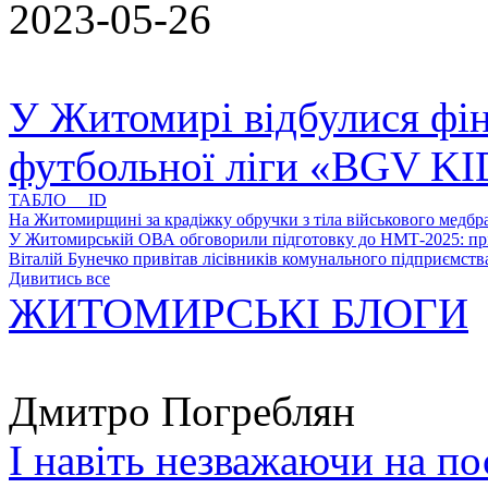
2023-05-26
У Житомирі відбулися фін
футбольної ліги «BGV K
ТАБЛО ID
На Житомирщині за крадіжку обручки з тіла військового медбра
У Житомирській ОВА обговорили підготовку до НМТ-2025: пріо
Віталій Бунечко привітав лісівників комунального підприємс
Дивитись все
ЖИТОМИРСЬКІ БЛОГИ
Дмитро Погреблян
І навіть незважаючи на по