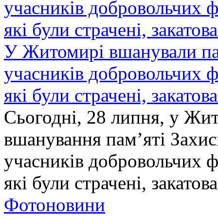
У Житомирі вшанували па
учасників добровольчих ф
які були страчені, закатов
Сьогодні, 28 липня, у Жи
вшанування пам’яті Захис
учасників добровольчих ф
які були страчені, закатов
Фотоновини