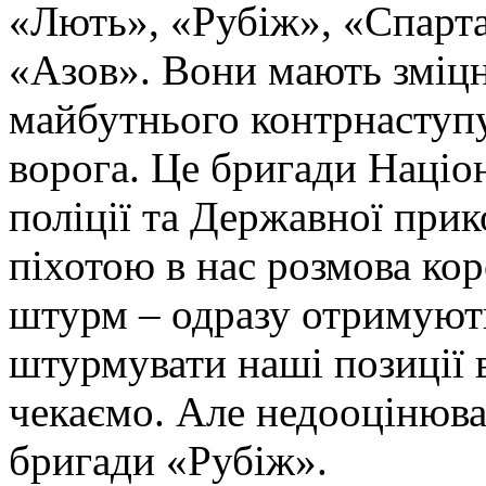
«Лють», «Рубіж», «Спарта
«Азов». Вони мають зміцн
майбутнього контрнаступу 
ворога. Це бригади Націон
поліції та Державної при
піхотою в нас розмова ко
штурм – одразу отримують
штурмувати наші позиції в
чекаємо. Але недооцінюва
бригади «Рубіж».