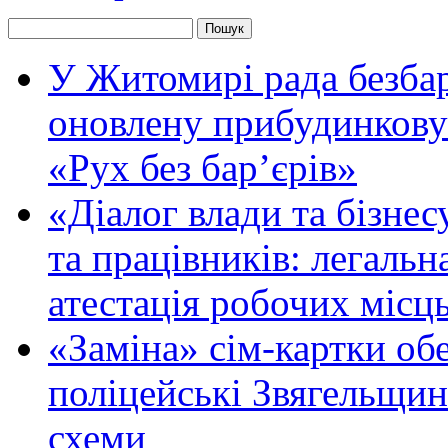
У Житомирі рада безбар
оновлену прибудинкову
«Рух без бар’єрів»
«Діалог влади та бізнес
та працівників: легальна
атестація робочих місць
«Заміна» сім-картки об
поліцейські Звягельщин
схеми