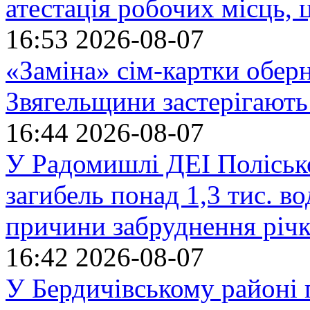
атестація робочих місць, 
16:53
2026-08-07
«Заміна» сім-картки обер
Звягельщини застерігають
16:44
2026-08-07
У Радомишлі ДЕІ Полісько
загибель понад 1,3 тис. в
причини забруднення річ
16:42
2026-08-07
У Бердичівському районі п