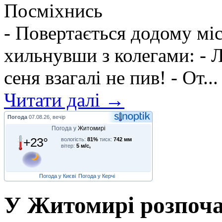
Посміхнись
- Повертається додому мі
хильнувши з колегами: - Л
сеня взагалі не пив! - От...
Читати далі →
Погода
07.08.26, вечір
Погода у
Житомирі
+23°
вологість:
81%
тиск:
742 мм
вітер:
5 м/с,
Погода у Києві
Погода у Керчі
У Житомирі розпочал