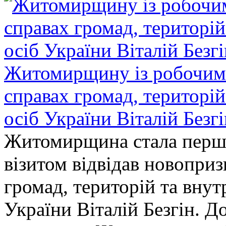
Житомирщину із робочим в
справах громад, територі
осіб України Віталій Безг
Житомирщина стала перши
візитом відвідав новопри
громад, територій та вну
України Віталій Безгін. Д