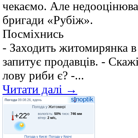
чекаємо. Але недооцінюва
бригади «Рубіж».
Посміхнись
- Заходить житомирянка в
запитує продавців. - Скажі
лову риби є? -...
Читати далі →
Погода
09.08.26, вдень
Погода у
Житомирі
+22°
вологість:
50%
тиск:
746 мм
вітер:
2 м/с,
Погода у Києві
Погода у Керчі