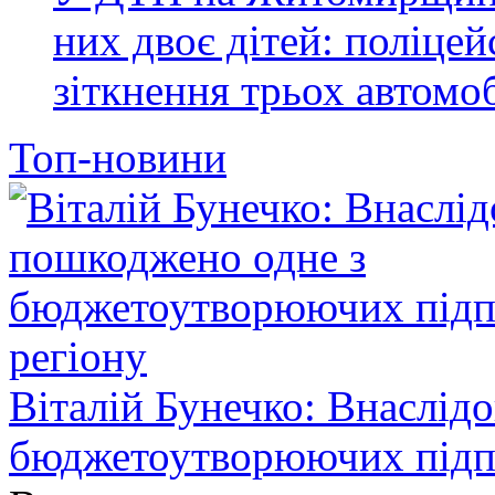
них двоє дітей: поліце
зіткнення трьох автомоб
Топ-новини
Віталій Бунечко: Внаслід
бюджетоутворюючих підп