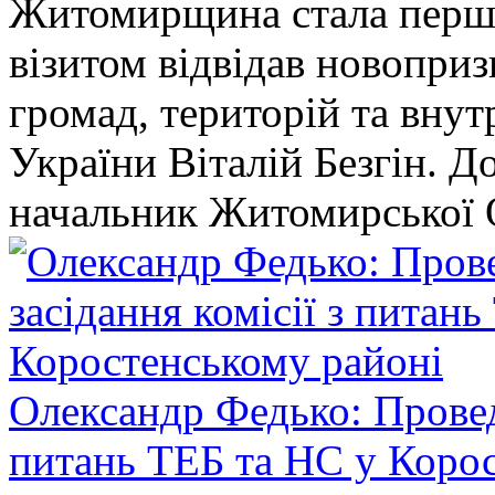
Житомирщина стала перши
візитом відвідав новопри
громад, територій та вну
України Віталій Безгін. Д
начальник Житомирської 
Олександр Федько: Проведе
питань ТЕБ та НС у Коро