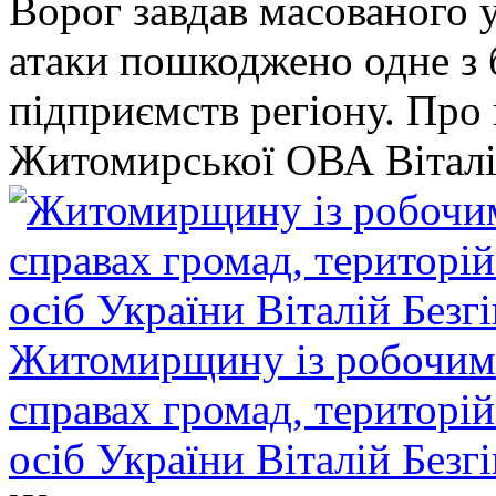
Ворог завдав масованого у
атаки пошкоджено одне 
підприємств регіону. Про
Житомирської ОВА Віталі
Житомирщину із робочим в
справах громад, територі
осіб України Віталій Безг