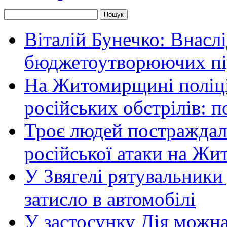
Віталій Бунечко: Внасл
бюджетоутворюючих пі
На Житомирщині поліці
російських обстрілів: 
Троє людей постраждали
російської атаки на Ж
У Звягелі рятувальники
затисло в автомобілі
У застосунку Дія можн