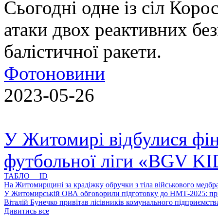
Сьогодні одне із сіл Коро
атаки двох реактивних без
балістичної ракети.
Фотоновини
2023-05-26
У Житомирі відбулися фін
футбольної ліги «BGV K
ТАБЛО ID
На Житомирщині за крадіжку обручки з тіла військового медбра
У Житомирській ОВА обговорили підготовку до НМТ-2025: пріо
Віталій Бунечко привітав лісівників комунального підприємс
Дивитись все