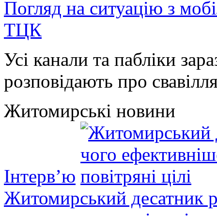
Погляд на ситуацію з моб
ТЦК
Усі канали та пабліки зара
розповідають про свавілля 
Житомирські новини
Інтерв’ю
Житомирський десатник ро