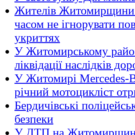
Жителів Житомирщини 
часом не ігнорувати пов
укриттях
У Житомирському район
ліквідації наслідків д
У Житомирі Mercedes-Be
річний мотоцикліст от
Бердичівські поліцейсь
безпеки
У ДТП на Житомирщині 