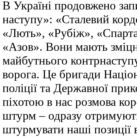
В Україні продовжено запи
наступу»: «Сталевий корд
«Лють», «Рубіж», «Спарта
«Азов». Вони мають зміцн
майбутнього контрнаступу 
ворога. Це бригади Націон
поліції та Державної при
піхотою в нас розмова ко
штурм – одразу отримують
штурмувати наші позиції в