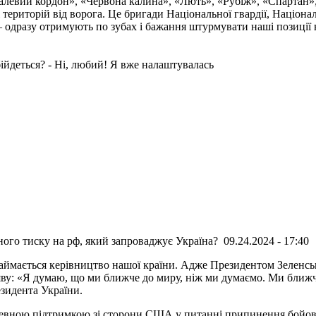
талевий кордон», «Червона калина», «Лють», «Рубіж», «Спартан»
і територій від ворога. Це бригади Національної гвардії, Націон
 одразу отримують по зубах і бажання штурмувати наші позиції в
 обійдеться? - Ні, любий! Я вже налаштувалась
ного тиску на рф, який запроваджує Україна?
09.24.2024 - 17:40
ймається керівництво нашої країни. Адже Президентом Зеленсь
у: «Я думаю, що ми ближче до миру, ніж ми думаємо. Ми ближче 
зидента України.
ною підтримкою зі сторони США у питанні припинення бойових