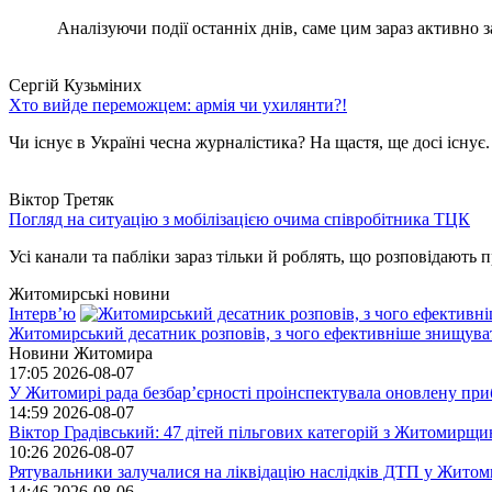
Аналізуючи події останніх днів, саме цим зараз активно за
Сергій Кузьміних
Хто вийде переможцем: армія чи ухилянти?!
Чи існує в Україні чесна журналістика? На щастя, ще досі існує
Віктор Третяк
Погляд на ситуацію з мобілізацією очима співробітника ТЦК
Усі канали та пабліки зараз тільки й роблять, що розповідають пр
Житомирські новини
Інтерв’ю
Житомирський десатник розповів, з чого ефективніше знищуват
Новини Житомира
17:05
2026-08-07
У Житомирі рада безбар’єрності проінспектувала оновлену при
14:59
2026-08-07
Віктор Градівський: 47 дітей пільгових категорій з Житомирщ
10:26
2026-08-07
Рятувальники залучалися на ліквідацію наслідків ДТП у Житом
14:46
2026-08-06