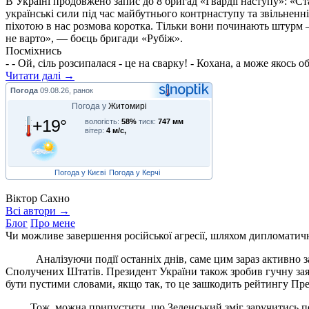
В Україні продовжено запис до 8 бригад «Гвардії наступу»: «С
українські сили під час майбутнього контрнаступу та звільненн
піхотою в нас розмова коротка. Тільки вони починають штурм –
не варто», — боєць бригади «Рубіж».
Посміхнись
- - Ой, сіль розсипалася - це на сварку! - Кохана, а може якось
Читати далі →
Погода
09.08.26, ранок
Погода у
Житомирі
+19°
вологість:
58%
тиск:
747 мм
вітер:
4 м/с,
Погода у Києві
Погода у Керчі
Віктор Сахно
Всі автори →
Блог
Про мене
Чи можливе завершення російської агресії, шляхом дипломатич
Аналізуючи події останніх днів, саме цим зараз активно за
Сполучених Штатів. Президент України також зробив гучну заяв
бути пустими словами, якщо так, то це зашкодить рейтингу Пре
Тож, можна припустити, що Зеленський зміг заручитись пев