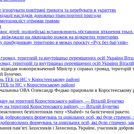
гнорувати повітряні тривоги та перебувати в укриттях
ідації наслідків дорожньо-транспортної пригоди
 мотоцикліст отримав травми
и
оє дітей: поліцейські встановлюють обставини зіткнення трьох 
иїжджали на ліквідацію пожеж на відкритих територіях
у прибудинкову територію в межах проєкту «Рух без бар’єрів»
омад, територій та внутрішньо переміщених осіб України Віталій
ідвідав новопризначений Міністр у справах громад, територій т
ій Бунечко.
ь ТЕБ та НС у Коростенському районі
альника ОВА Олександр Федько працювали в Коростенському райо
ру на території Коростенського району, — Віталій Бунечко
 реактивних безпілотників типу «Shahed» та балістичної ракети.
бровольчих формувань та цивільних осіб, які були страчені, зак
ання пам’яті Захисників і Захисниць України, учасників добровол