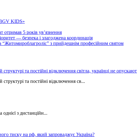
 «BGV KIDS»
т отримав 5 років ув’язнення
ритет — безпека і злагоджена координація
тва “Житомироблагроліс” з прийдешнім професійним святом
ій структурі та постійні відключення світла, українці не опуска
 структурі та постійні відключення св...
однієї з дистанційн...
ного тиску на рф, який запроваджує Україна?