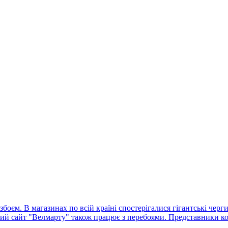
оєм. В магазинах по всій країні спостерігалися гігантські черг
ний сайт "Велмарту" також працює з перебоями. Представники ко