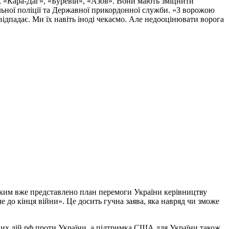
, «Кара-Даг», «Буревій», «Азов». Вони мають зміцнити
альної поліції та Державної прикордонної служби. «З ворожою
ідпадає. Ми їх навіть іноді чекаємо. Але недооцінювати ворога
ким вже представлено план перемоги України керівництву
до кінця війни». Це досить гучна заява, яка навряд чи зможе
 дій рф проти України, а підтримка США для України також