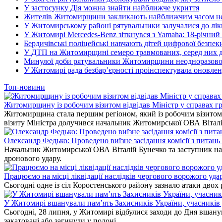
У застосунку Дія можна знайти найближче укриття
Жителів Житомирщини закликають найближчим часом не і
У Житомирському районі рятувальники залучалися до лікв
У Житомирі Mercedes-Benz зіткнувся з Yamaha: 18-річний
Бердичівські поліцейські навчають дітей цифрової безпек
У ДТП на Житомирщині семеро травмованих, серед них дв
Минулої доби рятувальники Житомирщини неодноразово в
У Житомирі рада безбар’єрності проінспектувала оновлен
Топ-новини
Житомирщину із робочим візитом відвідав Міністр у справах гр
Житомирщина стала першим регіоном, який із робочим візитом в
візиту Міністра долучився начальник Житомирської ОВА Вітал
Олександр Федько: Проведено виїзне засідання комісії з питан
Начальник Житомирської ОВА Віталій Бунечко та заступник нач
дронового удару.
Працюємо на місці ліквідації наслідків чергового ворожого уда
Сьогодні одне із сіл Коростенського району зазнало атаки двох
У Житомирі вшанували пам’ять Захисників України, учасників до
Сьогодні, 28 липня, у Житомирі відбулися заходи до Дня вшанув
закатовані або загинули у полоні.