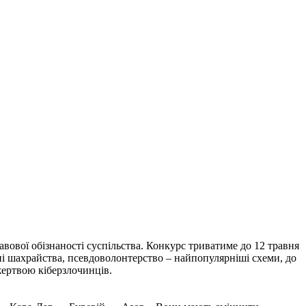
вової обізнаності суспільства. Конкурс триватиме до 12 травня
нні шахрайства, псевдоволонтерство – найпопулярніші схеми, до
жертвою кіберзлочинців.