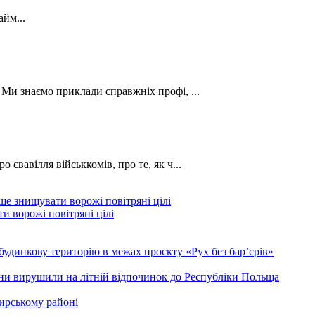
йм...
. Ми знаємо приклади справжніх профі, ...
о свавілля військкомів, про те, як ч...
и ворожі повітряні цілі
будинкову територію в межах проєкту «Рух без бар’єрів»
ини вирушили на літній відпочинок до Республіки Польща
ирському районі