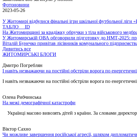
Фотоновини
2023-05-26
У Житомирі відбулися фінальні ігри шкільної футбольної ліги
ТАБЛО ID
На Житомирщині за крадіжку обручки з тіла військового медбра
У Житомирській ОВА обговорили підготовку до НМТ-2025: пріо
Віталій Бунечко привітав лісівників комунального підприємс
Дивитись все
ЖИТОМИРСЬКІ БЛОГИ
Дмитро Погреблян
І навіть незважаючи на постійні обстріли ворога по енергетичн
І навіть незважаючи на постійні обстріли ворога по енергетичній
Олена Рибчинська
На межі демографічної катастрофи
Українці масово вивозять дітей з країни. За словами директора 
Віктор Сахно
Чи можливе завершення російської агресії, шляхом дипломатич