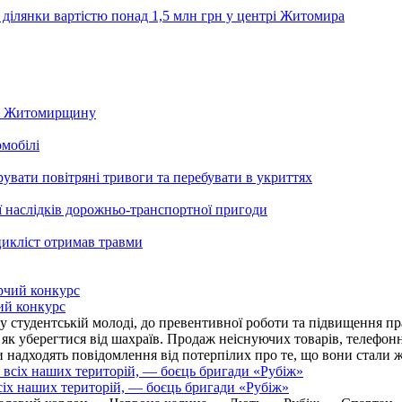
 ділянки вартістю понад 1,5 млн грн у центрі Житомира
 на Житомирщину
омобілі
ати повітряні тривоги та перебувати в укриттях
ї наслідків дорожньо-транспортної пригоди
цикліст отримав травми
ий конкурс
 студентській молоді, до превентивної роботи та підвищення пра
, як уберегтися від шахраїв. Продаж неіснуючих товарів, телефо
надходять повідомлення від потерпілих про те, що вони стали 
іх наших територій, — боєць бригади «Рубіж»