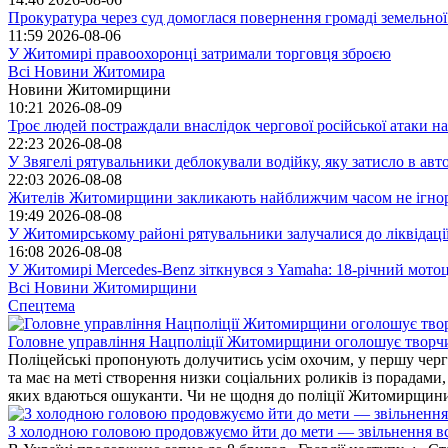
Прокуратура через суд домоглася повернення громаді земельної
11:59
2026-08-06
У Житомирі правоохоронці затримали торговця зброєю
Всі Новини Житомира
Новини Житомирщини
10:21
2026-08-09
Троє людей постраждали внаслідок чергової російської атаки
22:23
2026-08-08
У Звягелі рятувальники деблокували водійку, яку затисло в авт
22:03
2026-08-08
Жителів Житомирщини закликають найближчим часом не ігнорув
19:49
2026-08-08
У Житомирському районі рятувальники залучалися до ліквідаці
16:08
2026-08-08
У Житомирі Mercedes-Benz зіткнувся з Yamaha: 18-річний мото
Всі Новини Житомирщини
Спецтема
Головне управління Нацполіції Житомирщини оголошує творч
Поліцейські пропонують долучитись усім охочим, у першу чергу
та має на меті створення низки соціальних роликів із порадами
яких вдаються ошуканти. Чи не щодня до поліції Житомирщини 
З холодною головою продовжуємо йти до мети — звільнення вс