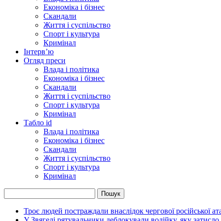
Економіка і бізнес
Скандали
Життя і суспільство
Спорт і культура
Кримінал
Інтерв’ю
Огляд преси
Влада і політика
Економіка і бізнес
Скандали
Життя і суспільство
Спорт і культура
Кримінал
Табло id
Влада і політика
Економіка і бізнес
Скандали
Життя і суспільство
Спорт і культура
Кримінал
Троє людей постраждали внаслідок чергової російської 
У Звягелі рятувальники деблокували водійку, яку затисло 