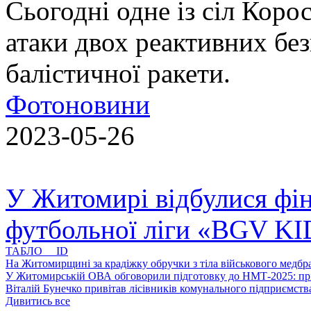
Сьогодні одне із сіл Коро
атаки двох реактивних без
балістичної ракети.
Фотоновини
2023-05-26
У Житомирі відбулися фін
футбольної ліги «BGV K
ТАБЛО ID
На Житомирщині за крадіжку обручки з тіла військового медбра
У Житомирській ОВА обговорили підготовку до НМТ-2025: пріо
Віталій Бунечко привітав лісівників комунального підприємс
Дивитись все