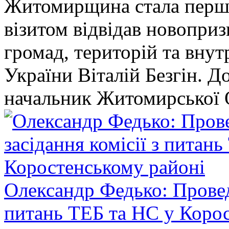
Житомирщина стала перши
візитом відвідав новопри
громад, територій та вну
України Віталій Безгін. Д
начальник Житомирської 
Олександр Федько: Проведе
питань ТЕБ та НС у Коро