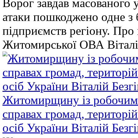
Ворог завдав масованого у
атаки пошкоджено одне 
підприємств регіону. Про
Житомирської ОВА Віталі
Житомирщину із робочим в
справах громад, територі
осіб України Віталій Безг