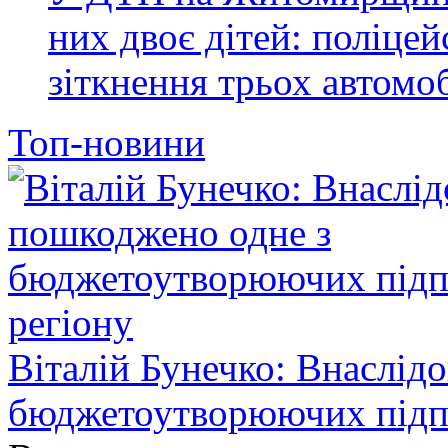
них двоє дітей: поліце
зіткнення трьох автомоб
Топ-новини
Віталій Бунечко: Внаслід
бюджетоутворюючих підп