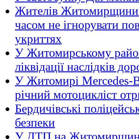
Жителів Житомирщини 
часом не ігнорувати пов
укриттях
У Житомирському район
ліквідації наслідків д
У Житомирі Mercedes-Be
річний мотоцикліст от
Бердичівські поліцейсь
безпеки
У ДТП на Житомирщині 