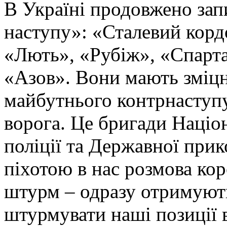
В Україні продовжено запи
наступу»: «Сталевий корд
«Лють», «Рубіж», «Спарта
«Азов». Вони мають зміцн
майбутнього контрнаступу 
ворога. Це бригади Націон
поліції та Державної при
піхотою в нас розмова ко
штурм – одразу отримують
штурмувати наші позиції в