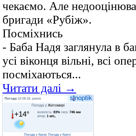
чекаємо. Але недооцінюва
бригади «Рубіж».
Посміхнись
- Баба Надя заглянула в б
усі віконця вільні, всі оп
посміхаються...
Читати далі →
Погода
10.08.26, ранок
Погода у
Житомирі
+14°
вологість:
83%
тиск:
746 мм
вітер:
1 м/с,
Погода у Києві
Погода у Керчі