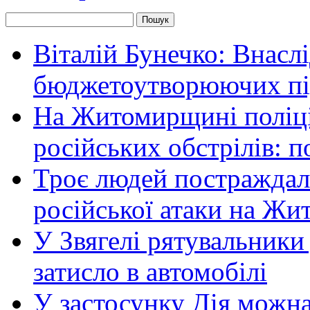
Віталій Бунечко: Внасл
бюджетоутворюючих пі
На Житомирщині поліці
російських обстрілів: 
Троє людей постраждали
російської атаки на Ж
У Звягелі рятувальники
затисло в автомобілі
У застосунку Дія можн