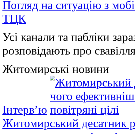
Погляд на ситуацію з моб
ТЦК
Усі канали та пабліки зара
розповідають про свавілля 
Житомирські новини
Інтерв’ю
Житомирський десатник ро