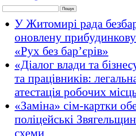
У Житомирі рада безбар
оновлену прибудинкову
«Рух без бар’єрів»
«Діалог влади та бізнес
та працівників: легальна
атестація робочих місць
«Заміна» сім-картки об
поліцейські Звягельщин
схеми