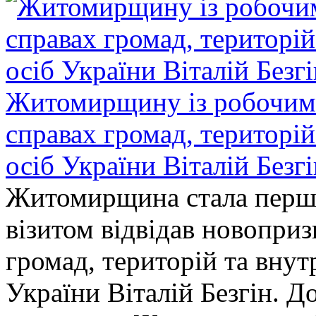
Житомирщину із робочим в
справах громад, територі
осіб України Віталій Безг
Житомирщина стала перши
візитом відвідав новопри
громад, територій та вну
України Віталій Безгін. Д