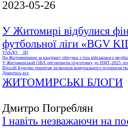
2023-05-26
У Житомирі відбулися фін
футбольної ліги «BGV K
ТАБЛО ID
На Житомирщині за крадіжку обручки з тіла військового медбра
У Житомирській ОВА обговорили підготовку до НМТ-2025: пріо
Віталій Бунечко привітав лісівників комунального підприємс
Дивитись все
ЖИТОМИРСЬКІ БЛОГИ
Дмитро Погреблян
І навіть незважаючи на по