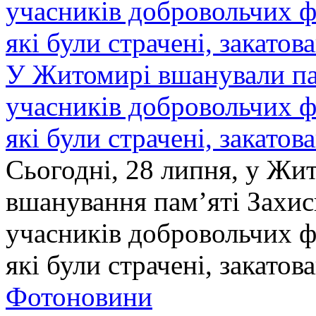
У Житомирі вшанували па
учасників добровольчих ф
які були страчені, закатов
Сьогодні, 28 липня, у Жи
вшанування пам’яті Захис
учасників добровольчих ф
які були страчені, закатов
Фотоновини