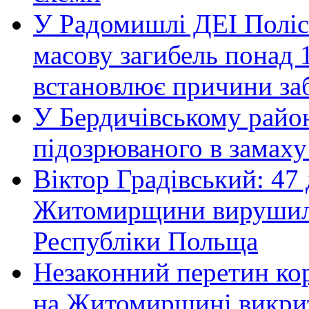
У Радомишлі ДЕІ Полісь
масову загибель понад 1
встановлює причини за
У Бердичівському район
підозрюваного в замаху
Віктор Градівський: 47 
Житомирщини вирушили 
Республіки Польща
Незаконний перетин ко
на Житомирщині викрит