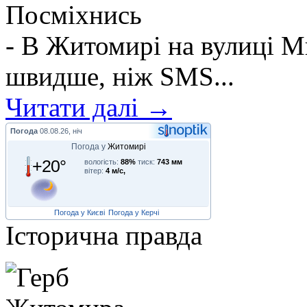
Посміхнись
- В Житомирі на вулиці М
швидше, ніж SMS...
Читати далі →
Погода
08.08.26, ніч
Погода у
Житомирі
+20°
вологість:
88%
тиск:
743 мм
вітер:
4 м/с,
Погода у Києві
Погода у Керчі
Історична правда