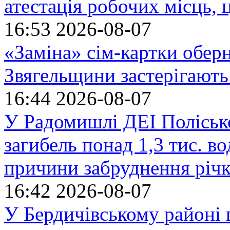
атестація робочих місць, 
16:53
2026-08-07
«Заміна» сім-картки обер
Звягельщини застерігають
16:44
2026-08-07
У Радомишлі ДЕІ Полісько
загибель понад 1,3 тис. в
причини забруднення річ
16:42
2026-08-07
У Бердичівському районі п