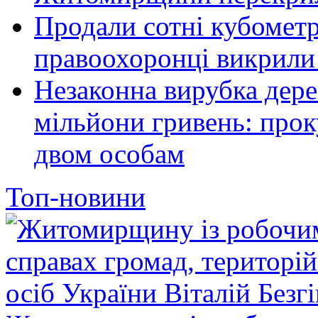
Продали сотні кубомет
правоохоронці викрили 
Незаконна вирубка дер
мільйони гривень: про
двом особам
Топ-новини