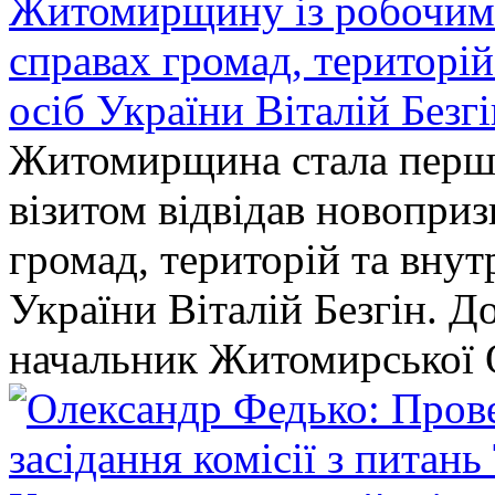
Житомирщину із робочим в
справах громад, територі
осіб України Віталій Безг
Житомирщина стала перши
візитом відвідав новопри
громад, територій та вну
України Віталій Безгін. Д
начальник Житомирської 