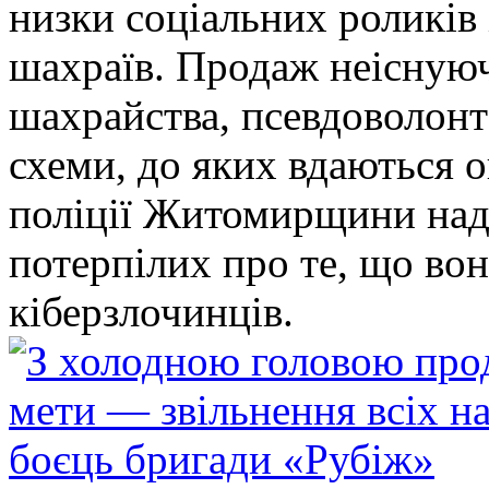
низки соціальних роликів 
шахраїв. Продаж неіснуюч
шахрайства, псевдоволонт
схеми, до яких вдаються 
поліції Житомирщини над
потерпілих про те, що во
кіберзлочинців.