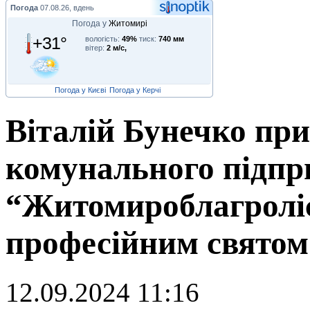
Погода
07.08.26, вдень
Погода у
Житомирі
+31°
вологість:
49%
тиск:
740 мм
вітер:
2 м/с,
Погода у Києві
Погода у Керчі
Віталій Бунечко при
комунального підпр
“Житомироблагролі
професійним святом
12.09.2024 11:16