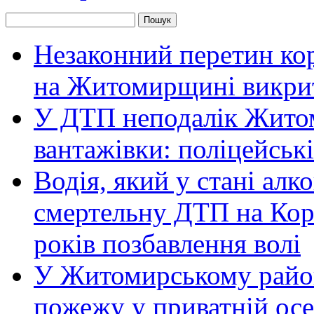
Незаконний перетин ко
на Житомирщині викрит
У ДТП неподалік Житом
вантажівки: поліцейськ
Водія, який у стані алк
смертельну ДТП на Кор
років позбавлення волі
У Житомирському район
пожежу у приватній осе