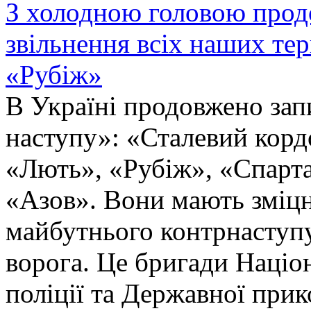
З холодною головою прод
звільнення всіх наших те
«Рубіж»
В Україні продовжено запи
наступу»: «Сталевий корд
«Лють», «Рубіж», «Спарта
«Азов». Вони мають зміцн
майбутнього контрнаступу 
ворога. Це бригади Націон
поліції та Державної при