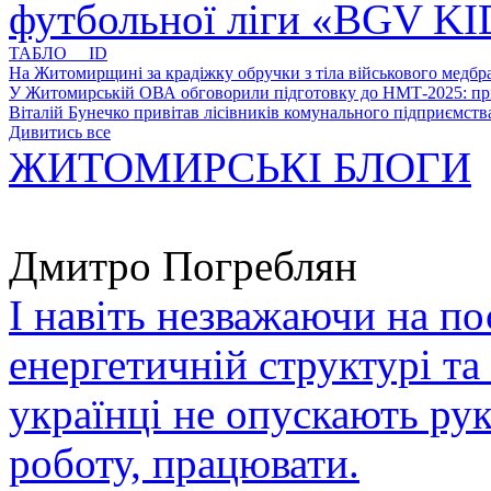
футбольної ліги «BGV K
ТАБЛО ID
На Житомирщині за крадіжку обручки з тіла військового медбра
У Житомирській ОВА обговорили підготовку до НМТ-2025: пріо
Віталій Бунечко привітав лісівників комунального підприємс
Дивитись все
ЖИТОМИРСЬКІ БЛОГИ
Дмитро Погреблян
І навіть незважаючи на по
енергетичній структурі та
українці не опускають ру
роботу, працювати.