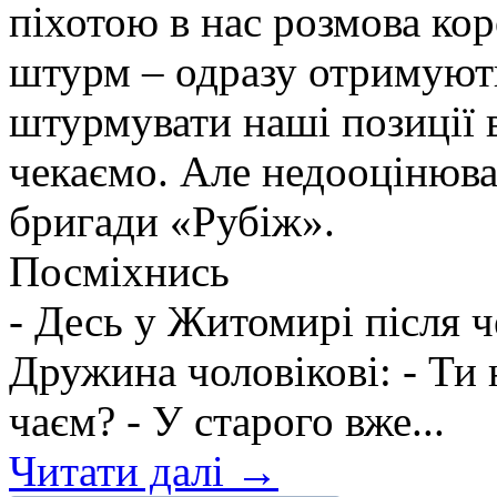
піхотою в нас розмова ко
штурм – одразу отримують
штурмувати наші позиції в
чекаємо. Але недооцінюва
бригади «Рубіж».
Посміхнись
- Десь у Житомирі після 
Дружина чоловікові: - Ти 
чаєм? - У старого вже...
Читати далі →