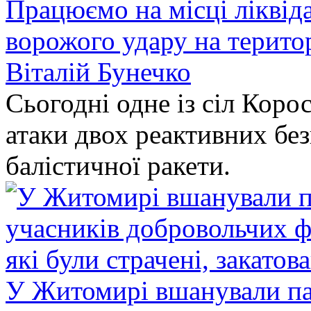
Працюємо на місці ліквіда
ворожого удару на терито
Віталій Бунечко
Сьогодні одне із сіл Коро
атаки двох реактивних без
балістичної ракети.
У Житомирі вшанували па