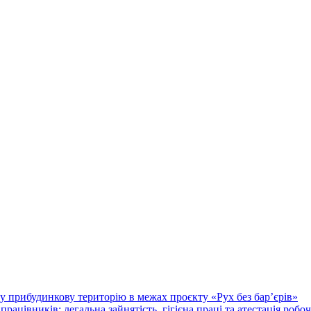
у прибудинкову територію в межах проєкту «Рух без бар’єрів»
працівників: легальна зайнятість, гігієна праці та атестація робо