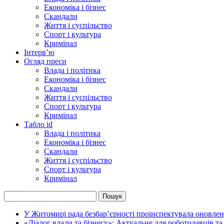
Економіка і бізнес
Скандали
Життя і суспільство
Спорт і культура
Кримінал
Інтерв’ю
Огляд преси
Влада і політика
Економіка і бізнес
Скандали
Життя і суспільство
Спорт і культура
Кримінал
Табло id
Влада і політика
Економіка і бізнес
Скандали
Життя і суспільство
Спорт і культура
Кримінал
У Житомирі рада безбар’єрності проінспектувала оновлен
«Діалог влади та бізнесу»: Актуальне для роботодавців та 