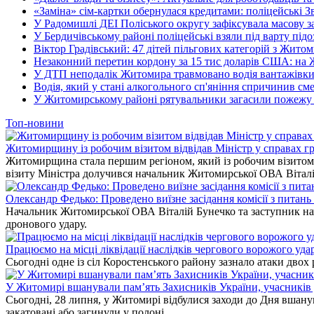
«Заміна» сім-картки обернулася кредитами: поліцейські З
У Радомишлі ДЕІ Поліського округу зафіксувала масову з
У Бердичівському районі поліцейські взяли під варту під
Віктор Градівський: 47 дітей пільгових категорій з Жит
Незаконний перетин кордону за 15 тис доларів США: на
У ДТП неподалік Житомира травмовано водія вантажівки
Водія, який у стані алкогольного сп'яніння спричинив см
У Житомирському районі рятувальники загасили пожежу у
Топ-новини
Житомирщину із робочим візитом відвідав Міністр у справах гр
Житомирщина стала першим регіоном, який із робочим візитом в
візиту Міністра долучився начальник Житомирської ОВА Вітал
Олександр Федько: Проведено виїзне засідання комісії з питан
Начальник Житомирської ОВА Віталій Бунечко та заступник нач
дронового удару.
Працюємо на місці ліквідації наслідків чергового ворожого уда
Сьогодні одне із сіл Коростенського району зазнало атаки двох
У Житомирі вшанували пам’ять Захисників України, учасників до
Сьогодні, 28 липня, у Житомирі відбулися заходи до Дня вшанув
закатовані або загинули у полоні.