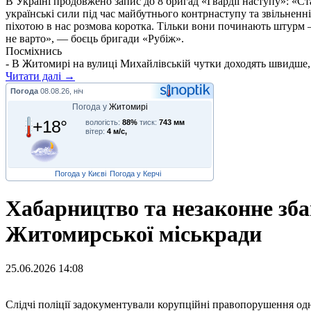
В Україні продовжено запис до 8 бригад «Гвардії наступу»: «С
українські сили під час майбутнього контрнаступу та звільненн
піхотою в нас розмова коротка. Тільки вони починають штурм –
не варто», — боєць бригади «Рубіж».
Посміхнись
- В Житомирі на вулиці Михайлівській чутки доходять швидше,
Читати далі →
Погода
08.08.26, ніч
Погода у
Житомирі
+18°
вологість:
88%
тиск:
743 мм
вітер:
4 м/с,
Погода у Києві
Погода у Керчі
Хабарництво та незаконне зба
Житомирської міськради
25.06.2026 14:08
С
лідчі поліції задокументували корупційні правопорушення од