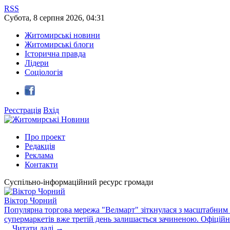
RSS
Субота
,
8
серпня
2026
,
04:31
Житомирські новини
Житомирські блоги
Історична правда
Лідери
Соціологія
Реєстрація
Вхід
Про проект
Редакція
Реклама
Контакти
Суспільно-інформаційний ресурс громади
Віктор Чорний
Популярна торгова мережа "Велмарт" зіткнулася з масштабним зб
супермаркетів вже третій день залишається зачиненою. Офіцій
...
Читати далі →