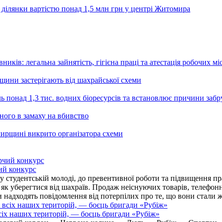
 ділянки вартістю понад 1,5 млн грн у центрі Житомира
ників: легальна зайнятість, гігієна праці та атестація робочих мі
ьщини застерігають від шахрайської схеми
ь понад 1,3 тис. водних біоресурсів та встановлює причини заб
ного в замаху на вбивство
ирщині викрито організатора схеми
ий конкурс
 студентській молоді, до превентивної роботи та підвищення пра
, як уберегтися від шахраїв. Продаж неіснуючих товарів, телефо
надходять повідомлення від потерпілих про те, що вони стали 
іх наших територій, — боєць бригади «Рубіж»