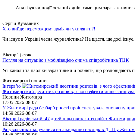
Аналізуючи події останніх днів, саме цим зараз активно за
Сергій Кузьміних
Хто вийде переможцем: армія чи ухилянти?!
Чи існує в Україні чесна журналістика? На щастя, ще досі існує
Віктор Третяк
Погляд на ситуацію з мобілізацією очима співробітника ТЦК
Усі канали та пабліки зараз тільки й роблять, що розповідають пр
Житомирські новини
Інтерв’ю
Житомирський десатник розповів, з чого ефективніше знищуват
Новини Житомира
17:05
2026-08-07
У Житомирі рада безбар’єрності проінспектувала оновлену при
14:59
2026-08-07
Віктор Градівський: 47 дітей пільгових категорій з Житомирщ
10:26
2026-08-07
Рятувальники залучалися на ліквідацію наслідків ДТП у Житом
14:46
2026-08-06