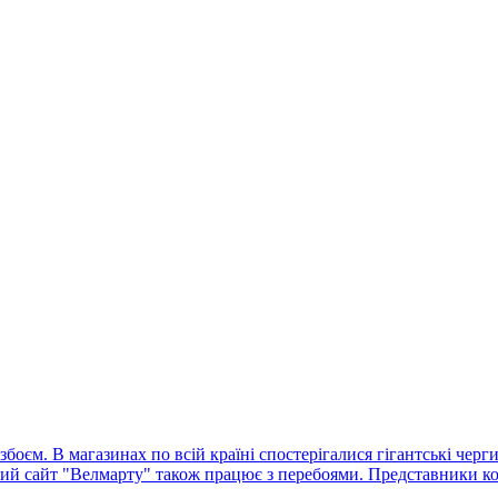
оєм. В магазинах по всій країні спостерігалися гігантські черг
ний сайт "Велмарту" також працює з перебоями. Представники ко