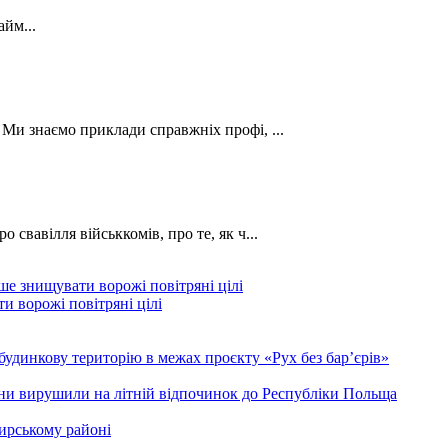
йм...
. Ми знаємо приклади справжніх профі, ...
о свавілля військкомів, про те, як ч...
и ворожі повітряні цілі
будинкову територію в межах проєкту «Рух без бар’єрів»
ини вирушили на літній відпочинок до Республіки Польща
ирському районі