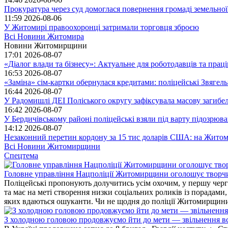
Прокуратура через суд домоглася повернення громаді земельної
11:59
2026-08-06
У Житомирі правоохоронці затримали торговця зброєю
Всі Новини Житомира
Новини Житомирщини
17:01
2026-08-07
«Діалог влади та бізнесу»: Актуальне для роботодавців та праців
16:53
2026-08-07
«Заміна» сім-картки обернулася кредитами: поліцейські Звягел
16:44
2026-08-07
У Радомишлі ДЕІ Поліського округу зафіксувала масову загибел
16:42
2026-08-07
У Бердичівському районі поліцейські взяли під варту підозрюва
14:12
2026-08-07
Незаконний перетин кордону за 15 тис доларів США: на Житом
Всі Новини Житомирщини
Спецтема
Головне управління Нацполіції Житомирщини оголошує творч
Поліцейські пропонують долучитись усім охочим, у першу чергу
та має на меті створення низки соціальних роликів із порадами
яких вдаються ошуканти. Чи не щодня до поліції Житомирщини 
З холодною головою продовжуємо йти до мети — звільнення вс