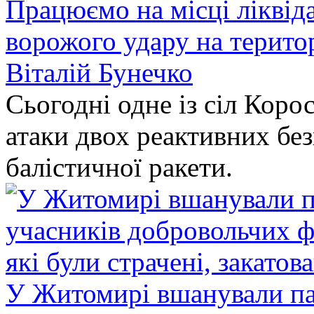
Працюємо на місці ліквіда
ворожого удару на терито
Віталій Бунечко
Сьогодні одне із сіл Коро
атаки двох реактивних без
балістичної ракети.
У Житомирі вшанували па