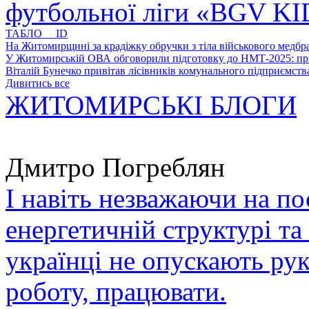
футбольної ліги «BGV K
ТАБЛО ID
На Житомирщині за крадіжку обручки з тіла військового медбра
У Житомирській ОВА обговорили підготовку до НМТ-2025: пріо
Віталій Бунечко привітав лісівників комунального підприємс
Дивитись все
ЖИТОМИРСЬКІ БЛОГИ
Дмитро Погреблян
І навіть незважаючи на по
енергетичній структурі та
українці не опускають ру
роботу, працювати.