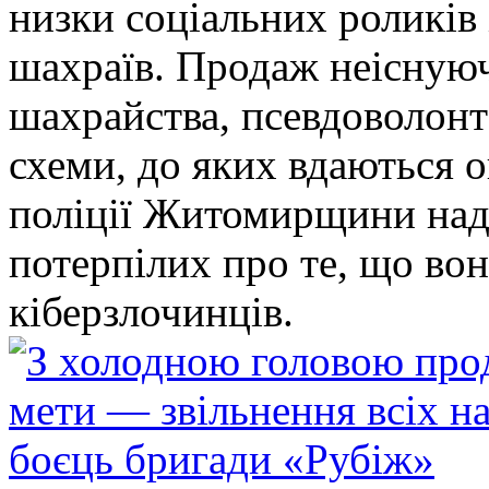
низки соціальних роликів 
шахраїв. Продаж неіснуюч
шахрайства, псевдоволонт
схеми, до яких вдаються 
поліції Житомирщини над
потерпілих про те, що во
кіберзлочинців.