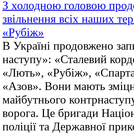
З холодною головою прод
звільнення всіх наших те
«Рубіж»
В Україні продовжено запи
наступу»: «Сталевий корд
«Лють», «Рубіж», «Спарта
«Азов». Вони мають зміцн
майбутнього контрнаступу 
ворога. Це бригади Націон
поліції та Державної при