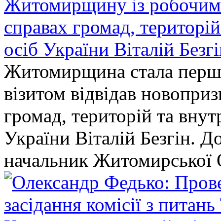
Житомирщину із робочим в
справах громад, територі
осіб України Віталій Безг
Житомирщина стала перши
візитом відвідав новопри
громад, територій та вну
України Віталій Безгін. Д
начальник Житомирської 