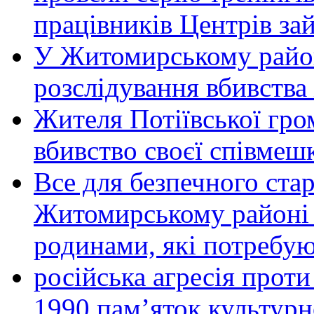
працівників Центрів за
У Житомирському район
розслідування вбивства
Жителя Потіївської гро
вбивство своєї співмеш
Все для безпечного стар
Житомирському районі 
родинами, які потребу
російська агресія прот
1990 пам’яток культурн