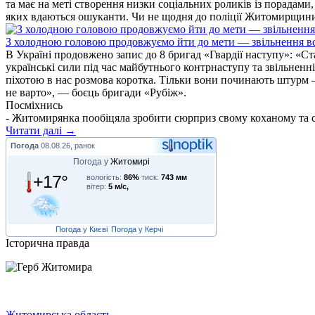
та має на меті створення низки соціальних роликів із порадами
яких вдаються ошуканти. Чи не щодня до поліції Житомирщини 
З холодною головою продовжуємо йти до мети — звільнення вс
В Україні продовжено запис до 8 бригад «Гвардії наступу»: «С
українські сили під час майбутнього контрнаступу та звільненн
піхотою в нас розмова коротка. Тільки вони починають штурм –
не варто», — боєць бригади «Рубіж».
Посміхнись
- Житомирянка пообіцяла зробити сюрприз свому коханому та сину
Читати далі →
Погода
08.08.26, ранок
Погода у
Житомирі
+17°
вологість:
86%
тиск:
743 мм
вітер:
5 м/с,
Погода у Києві
Погода у Керчі
Історична правда
Житомирська область