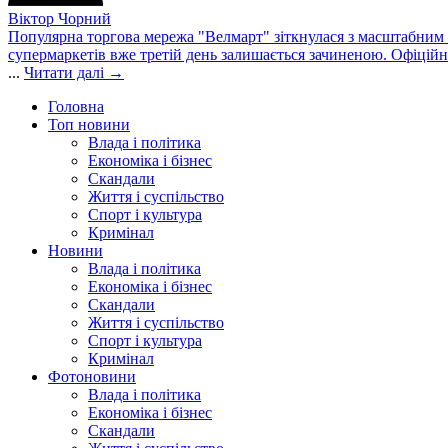
Віктор Чорний
Популярна торгова мережа "Велмарт" зіткнулася з масштабним зб
супермаркетів вже третій день залишається зачиненою. Офіцій
...
Читати далі →
Головна
Топ новини
Влада і політика
Економіка і бізнес
Скандали
Життя і суспільство
Спорт і культура
Кримінал
Новини
Влада і політика
Економіка і бізнес
Скандали
Життя і суспільство
Спорт і культура
Кримінал
Фотоновини
Влада і політика
Економіка і бізнес
Скандали