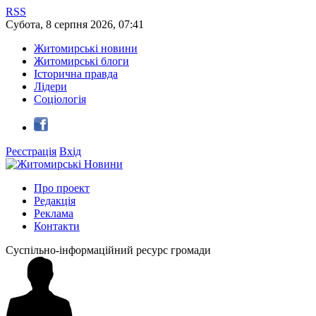
RSS
Субота
,
8
серпня
2026
,
07:41
Житомирські новини
Житомирські блоги
Історична правда
Лідери
Соціологія
Реєстрація
Вхід
Про проект
Редакція
Реклама
Контакти
Суспільно-інформаційний ресурс громади