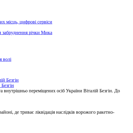
чих місць, цифрові сервіси
ни забруднення річки Мика
я волі
 Безгін
а внутрішньо переміщених осіб України Віталій Безгін. До
ні, де триває ліквідація наслідків ворожого ракетно-