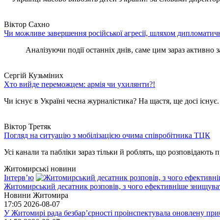
Віктор Сахно
Чи можливе завершення російської агресії, шляхом дипломатич
Аналізуючи події останніх днів, саме цим зараз активно за
Сергій Кузьміних
Хто вийде переможцем: армія чи ухилянти?!
Чи існує в Україні чесна журналістика? На щастя, ще досі існує
Віктор Третяк
Погляд на ситуацію з мобілізацією очима співробітника ТЦК
Усі канали та пабліки зараз тільки й роблять, що розповідають пр
Житомирські новини
Інтерв’ю
Житомирський десатник розповів, з чого ефективніше знищуват
Новини Житомира
17:05
2026-08-07
У Житомирі рада безбар’єрності проінспектувала оновлену при