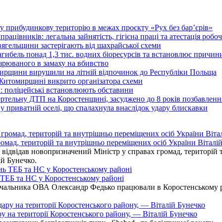
у прибудинкову територію в межах проєкту «Рух без бар’єрів»
працівників: легальна зайнятість, гігієна праці та атестація робо
вягельщини застерігають від шахрайської схеми
агибель понад 1,3 тис. водних біоресурсів та встановлює причи
озрюваного в замаху на вбивство
омирщини вирушили на літній відпочинок до Республіки Польща
 Житомирщині викрито організатора схеми
: поліцейські встановлюють обставини
ертельну ДТП на Коростенщині, засуджено до 8 років позбавленн
 приватній оселі, що спалахнула внаслідок удару блискавки
омад, територій та внутрішньо переміщених осіб України Віталій
ідвідав новопризначений Міністр у справах громад, територій т
ій Бунечко.
ь ТЕБ та НС у Коростенському районі
альника ОВА Олександр Федько працювали в Коростенському райо
ру на території Коростенського району, — Віталій Бунечко