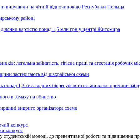
ини вирушили на літній відпочинок до Республіки Польща
ирському районі
 ділянки вартістю понад 1,5 млн грн у центрі Житомира
ників: легальна зайнятість, гігієна праці та атестація робочих мі
ьщини застерігають від шахрайської схеми
ь понад 1,3 тис. водних біоресурсів та встановлює причини заб
ного в замаху на вбивство
ирщині викрито організатора схеми
ий конкурс
 студентській молоді, до превентивної роботи та підвищення пра