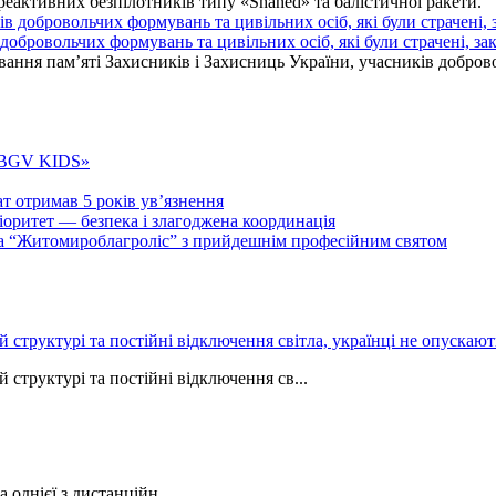
 реактивних безпілотників типу «Shahed» та балістичної ракети.
бровольчих формувань та цивільних осіб, які були страчені, зак
ання пам’яті Захисників і Захисниць України, учасників добровол
 «BGV KIDS»
т отримав 5 років ув’язнення
ритет — безпека і злагоджена координація
тва “Житомироблагроліс” з прийдешнім професійним святом
ій структурі та постійні відключення світла, українці не опуска
 структурі та постійні відключення св...
однієї з дистанційн...