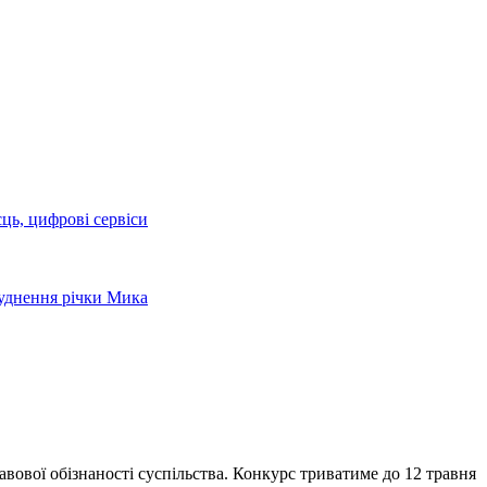
сць, цифрові сервіси
руднення річки Мика
вової обізнаності суспільства. Конкурс триватиме до 12 травня