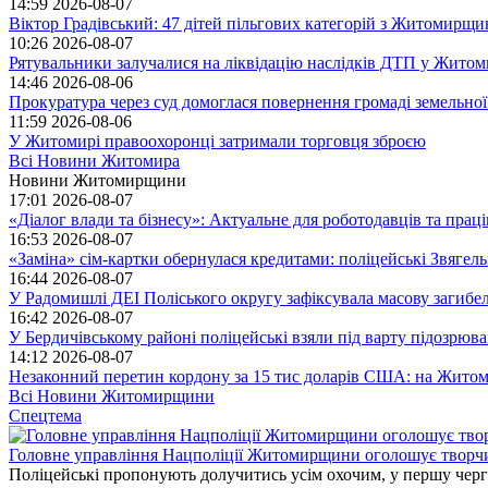
14:59
2026-08-07
Віктор Градівський: 47 дітей пільгових категорій з Житомирщ
10:26
2026-08-07
Рятувальники залучалися на ліквідацію наслідків ДТП у Житом
14:46
2026-08-06
Прокуратура через суд домоглася повернення громаді земельної
11:59
2026-08-06
У Житомирі правоохоронці затримали торговця зброєю
Всі Новини Житомира
Новини Житомирщини
17:01
2026-08-07
«Діалог влади та бізнесу»: Актуальне для роботодавців та праців
16:53
2026-08-07
«Заміна» сім-картки обернулася кредитами: поліцейські Звягел
16:44
2026-08-07
У Радомишлі ДЕІ Поліського округу зафіксувала масову загибел
16:42
2026-08-07
У Бердичівському районі поліцейські взяли під варту підозрюва
14:12
2026-08-07
Незаконний перетин кордону за 15 тис доларів США: на Житом
Всі Новини Житомирщини
Спецтема
Головне управління Нацполіції Житомирщини оголошує творч
Поліцейські пропонують долучитись усім охочим, у першу чергу