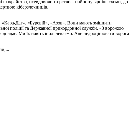
нні шахрайства, псевдоволонтерство – найпопулярніші схеми, до
жертвою кіберзлочинців.
, «Кара-Даг», «Буревій», «Азов». Вони мають зміцнити
альної поліції та Державної прикордонної служби. «З ворожою
ідпадає. Ми їх навіть іноді чекаємо. Але недооцінювати ворога
и,...