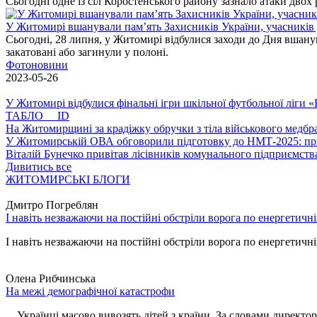
Сьогодні одне із сіл Коростенського району зазнало атаки двох
У Житомирі вшанували пам’ять Захисників України, учасників до
Сьогодні, 28 липня, у Житомирі відбулися заходи до Дня вшанув
закатовані або загинули у полоні.
Фотоновини
2023-05-26
У Житомирі відбулися фінальні ігри шкільної футбольної ліги
ТАБЛО ID
На Житомирщині за крадіжку обручки з тіла військового медбра
У Житомирській ОВА обговорили підготовку до НМТ-2025: пріо
Віталій Бунечко привітав лісівників комунального підприємс
Дивитись все
ЖИТОМИРСЬКІ БЛОГИ
Дмитро Погреблян
І навіть незважаючи на постійні обстріли ворога по енергетичн
І навіть незважаючи на постійні обстріли ворога по енергетичній
Олена Рибчинська
На межі демографічної катастрофи
Українці масово вивозять дітей з країни. За словами директора 