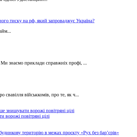
ного тиску на рф, який запроваджує Україна?
йм...
. Ми знаємо приклади справжніх профі, ...
о свавілля військкомів, про те, як ч...
и ворожі повітряні цілі
будинкову територію в межах проєкту «Рух без бар’єрів»