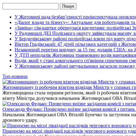
У Житомирі рада безбар’єрності проінспектувала оновлен
«Діалог влади та бізнесу»: Актуальне для роботодавців та 
«Заміна» сім-картки обернулася кредитами: поліцейські З
У Радомишлі ДЕІ Поліського округу зафіксувала масову з
У Бердичівському районі поліцейські взяли під варту під
Віктор Градівський: 47 дітей пільгових категорій з Жит
Незаконний перетин кордону за 15 тис доларів США: на
У ДТП неподалік Житомира травмовано водія вантажівки
Водія, який у стані алкогольного сп'яніння спричинив см
У Житомирському районі рятувальники загасили пожежу у
Топ-новини
Житомирщину із робочим візитом відвідав Міністр у справах гр
Житомирщина стала першим регіоном, який із робочим візитом в
візиту Міністра долучився начальник Житомирської ОВА Вітал
Олександр Федько: Проведено виїзне засідання комісії з питан
Начальник Житомирської ОВА Віталій Бунечко та заступник нач
дронового удару.
Працюємо на місці ліквідації наслідків чергового ворожого уда