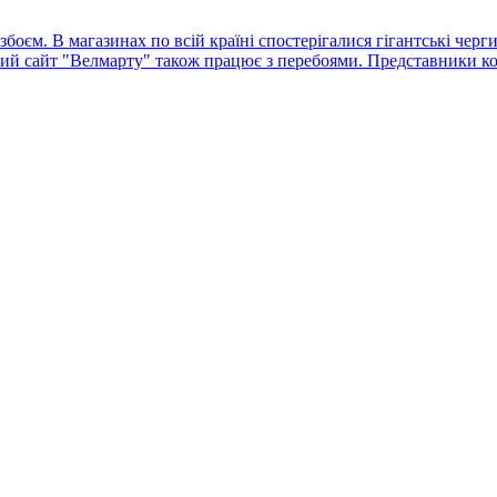
оєм. В магазинах по всій країні спостерігалися гігантські черг
ний сайт "Велмарту" також працює з перебоями. Представники ко