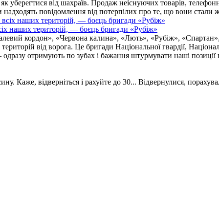
, як уберегтися від шахраїв. Продаж неіснуючих товарів, телефо
надходять повідомлення від потерпілих про те, що вони стали 
іх наших територій, — боєць бригади «Рубіж»
талевий кордон», «Червона калина», «Лють», «Рубіж», «Спартан»
і територій від ворога. Це бригади Національної гвардії, Націон
 одразу отримують по зубах і бажання штурмувати наші позиції в
. Каже, відверніться і рахуйте до 30... Відвернулися, порахувал