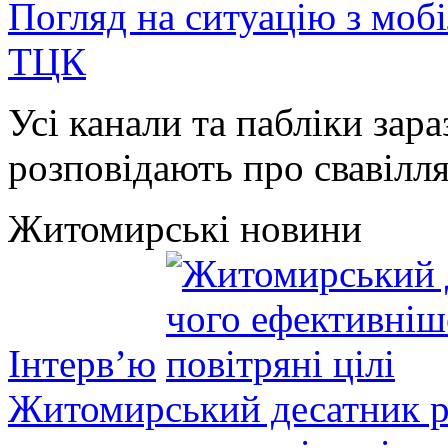
Погляд на ситуацію з моб
ТЦК
Усі канали та пабліки зара
розповідають про свавілля 
Житомирські новини
Інтерв’ю
Житомирський десатник ро