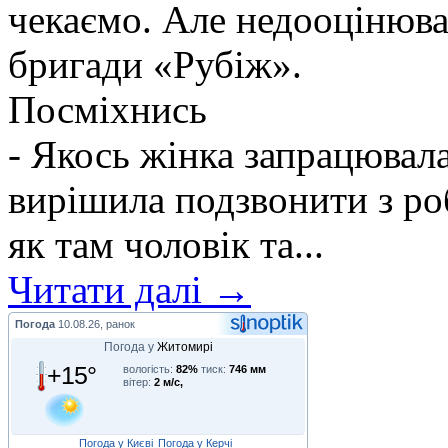
чекаємо. Але недооцінюва
бригади «Рубіж».
Посміхнись
- Якось жінка запрацювалас
вирішила подзвонити з ро
як там чоловік та...
Читати далі →
Погода
10.08.26, ранок
Погода у
Житомирі
+15°
вологість:
82%
тиск:
746 мм
вітер:
2 м/с,
Погода у Києві
Погода у Керчі