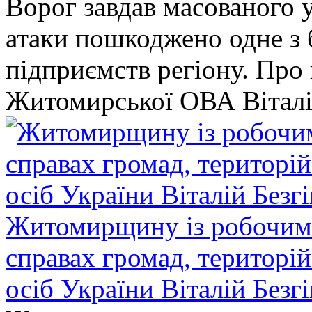
Ворог завдав масованого у
атаки пошкоджено одне 
підприємств регіону. Про
Житомирської ОВА Віталі
Житомирщину із робочим в
справах громад, територі
осіб України Віталій Безг