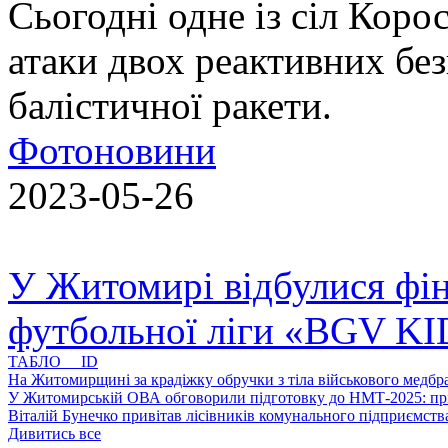
Сьогодні одне із сіл Коро
атаки двох реактивних без
балістичної ракети.
Фотоновини
2023-05-26
У Житомирі відбулися фін
футбольної ліги «BGV K
ТАБЛО ID
На Житомирщині за крадіжку обручки з тіла військового медбра
У Житомирській ОВА обговорили підготовку до НМТ-2025: пріо
Віталій Бунечко привітав лісівників комунального підприємс
Дивитись все