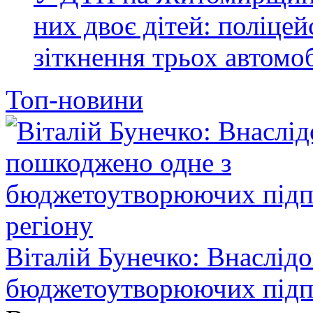
них двоє дітей: поліце
зіткнення трьох автомоб
Топ-новини
Віталій Бунечко: Внаслід
бюджетоутворюючих підп