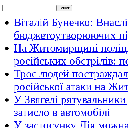
Віталій Бунечко: Внасл
бюджетоутворюючих пі
На Житомирщині поліці
російських обстрілів: 
Троє людей постраждали
російської атаки на Ж
У Звягелі рятувальники
затисло в автомобілі
У застосунку Дія можн