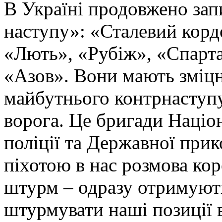
В Україні продовжено запи
наступу»: «Сталевий корд
«Лють», «Рубіж», «Спарта
«Азов». Вони мають зміцн
майбутнього контрнаступу 
ворога. Це бригади Націон
поліції та Державної при
піхотою в нас розмова ко
штурм – одразу отримують
штурмувати наші позиції в