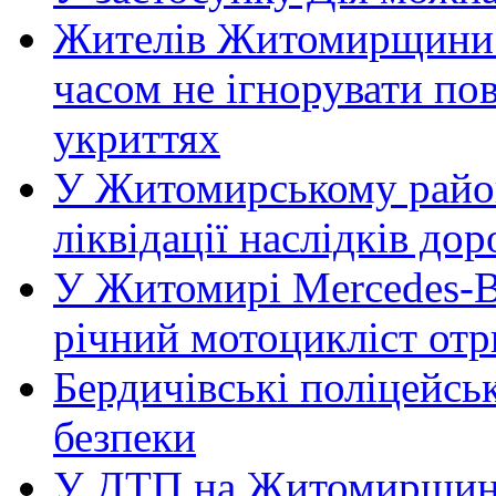
Жителів Житомирщини 
часом не ігнорувати пов
укриттях
У Житомирському район
ліквідації наслідків д
У Житомирі Mercedes-Be
річний мотоцикліст от
Бердичівські поліцейсь
безпеки
У ДТП на Житомирщині 