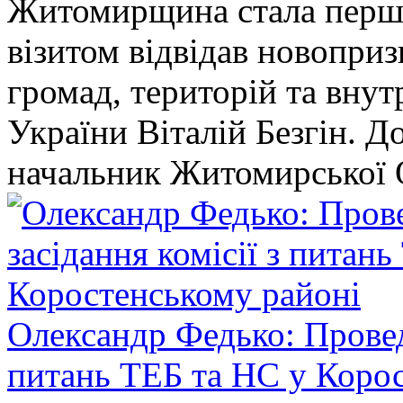
Житомирщина стала перши
візитом відвідав новопри
громад, територій та вну
України Віталій Безгін. Д
начальник Житомирської 
Олександр Федько: Проведе
питань ТЕБ та НС у Коро