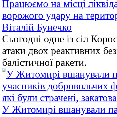
Працюємо на місці ліквіда
ворожого удару на терито
Віталій Бунечко
Сьогодні одне із сіл Коро
атаки двох реактивних без
балістичної ракети.
У Житомирі вшанували па