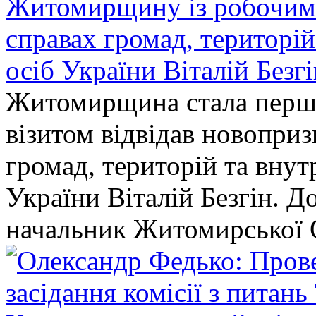
Житомирщину із робочим в
справах громад, територі
осіб України Віталій Безг
Житомирщина стала перши
візитом відвідав новопри
громад, територій та вну
України Віталій Безгін. Д
начальник Житомирської 