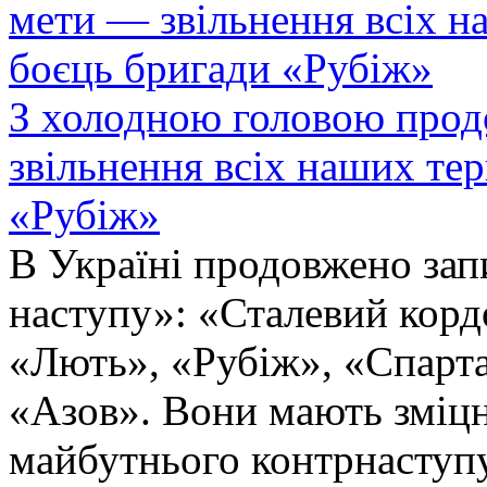
З холодною головою прод
звільнення всіх наших те
«Рубіж»
В Україні продовжено запи
наступу»: «Сталевий корд
«Лють», «Рубіж», «Спарта
«Азов». Вони мають зміцн
майбутнього контрнаступу 