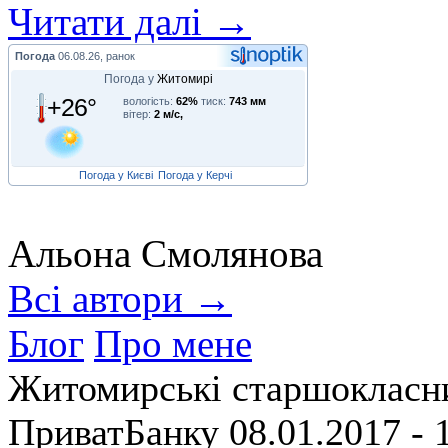
Читати далі →
Погода
06.08.26, ранок
Погода у
Житомирі
+26°
вологість:
62%
тиск:
743 мм
вітер:
2 м/с,
Погода у Києві
Погода у Керчі
Альона Смолянова
Всі автори →
Блог
Про мене
Житомирські старшокласни
ПриватБанку
08.01.2017 - 