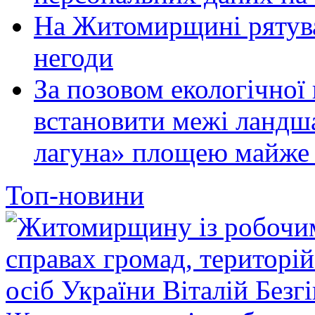
На Житомирщині рятува
негоди
За позовом екологічної
встановити межі ландш
лагуна» площею майже 
Топ-новини