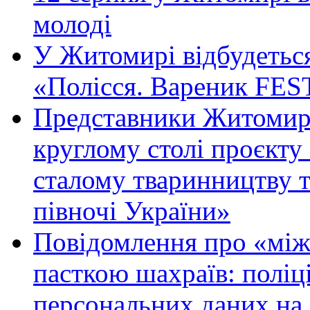
молоді
У Житомирі відбудетьс
«Полісся. Вареник FES
Представники Житомирс
круглому столі проєк
сталому тваринництву 
півночі України»
Повідомлення про «між
пасткою шахраїв: поліці
персональних даних на 