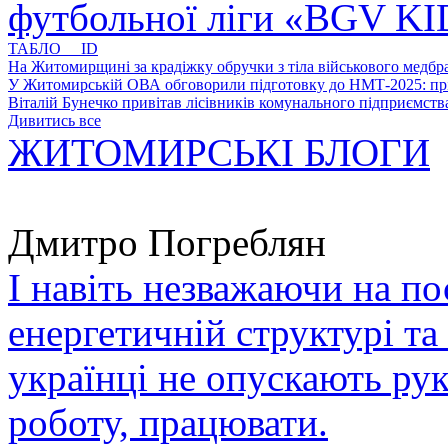
футбольної ліги «BGV K
ТАБЛО ID
На Житомирщині за крадіжку обручки з тіла військового медбра
У Житомирській ОВА обговорили підготовку до НМТ-2025: пріо
Віталій Бунечко привітав лісівників комунального підприємс
Дивитись все
ЖИТОМИРСЬКІ БЛОГИ
Дмитро Погреблян
І навіть незважаючи на по
енергетичній структурі та
українці не опускають ру
роботу, працювати.