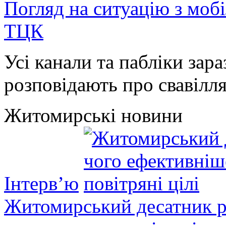
Погляд на ситуацію з моб
ТЦК
Усі канали та пабліки зара
розповідають про свавілля 
Житомирські новини
Інтерв’ю
Житомирський десатник ро