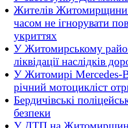
Жителів Житомирщини 
часом не ігнорувати пов
укриттях
У Житомирському район
ліквідації наслідків д
У Житомирі Mercedes-Be
річний мотоцикліст от
Бердичівські поліцейсь
безпеки
У ДТП на Житомирщині 