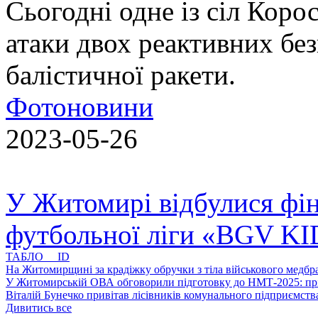
Сьогодні одне із сіл Коро
атаки двох реактивних без
балістичної ракети.
Фотоновини
2023-05-26
У Житомирі відбулися фін
футбольної ліги «BGV K
ТАБЛО ID
На Житомирщині за крадіжку обручки з тіла військового медбра
У Житомирській ОВА обговорили підготовку до НМТ-2025: пріо
Віталій Бунечко привітав лісівників комунального підприємс
Дивитись все