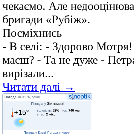
чекаємо. Але недооцінюва
бригади «Рубіж».
Посміхнись
- В селі: - Здорово Мотря
маєш? - Та не дуже - Петр
вирізали...
Читати далі →
Погода
10.08.26, ранок
Погода у
Житомирі
+15°
вологість:
82%
тиск:
746 мм
вітер:
2 м/с,
Погода у Києві
Погода у Керчі