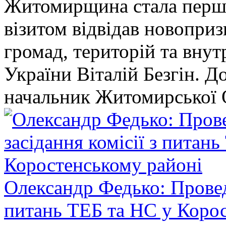
Житомирщина стала перши
візитом відвідав новопри
громад, територій та вну
України Віталій Безгін. Д
начальник Житомирської 
Олександр Федько: Проведе
питань ТЕБ та НС у Коро