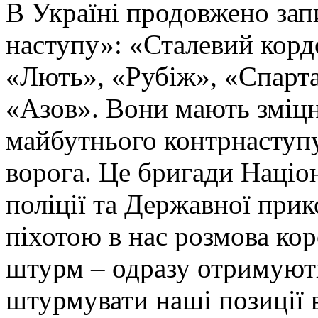
В Україні продовжено запи
наступу»: «Сталевий корд
«Лють», «Рубіж», «Спарта
«Азов». Вони мають зміцн
майбутнього контрнаступу 
ворога. Це бригади Націон
поліції та Державної при
піхотою в нас розмова ко
штурм – одразу отримують
штурмувати наші позиції в