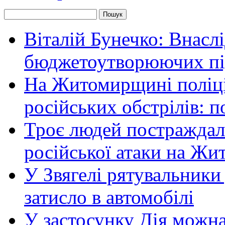
Віталій Бунечко: Внасл
бюджетоутворюючих пі
На Житомирщині поліці
російських обстрілів: 
Троє людей постраждали
російської атаки на Ж
У Звягелі рятувальники
затисло в автомобілі
У застосунку Дія можн