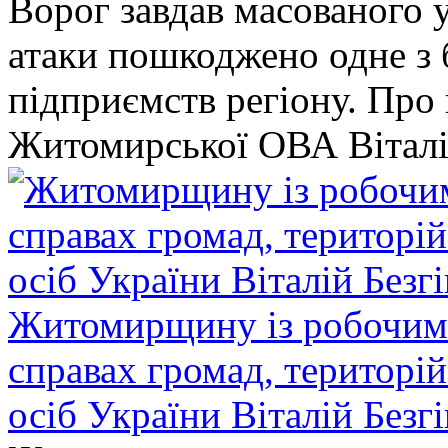
Ворог завдав масованого у
атаки пошкоджено одне 
підприємств регіону. Про
Житомирської ОВА Віталі
Житомирщину із робочим в
справах громад, територі
осіб України Віталій Безг