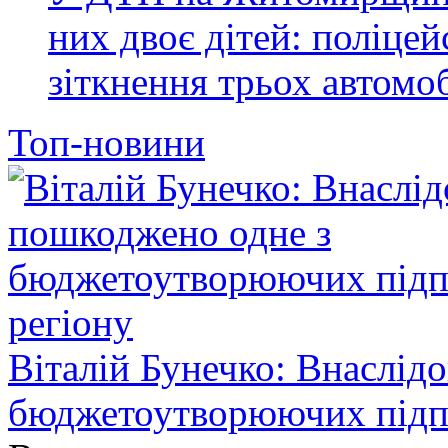
них двоє дітей: поліце
зіткнення трьох автомоб
Топ-новини
Віталій Бунечко: Внаслід
бюджетоутворюючих підп