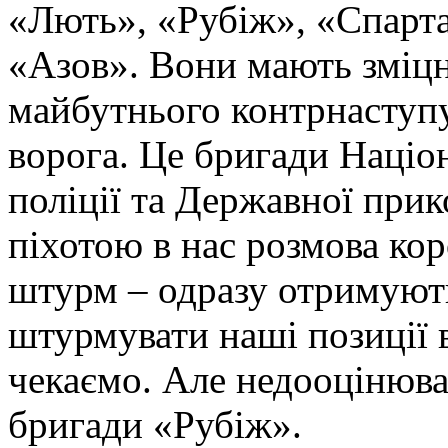
«Лють», «Рубіж», «Спарта
«Азов». Вони мають зміцн
майбутнього контрнаступу 
ворога. Це бригади Націон
поліції та Державної при
піхотою в нас розмова ко
штурм – одразу отримують
штурмувати наші позиції в
чекаємо. Але недооцінюва
бригади «Рубіж».