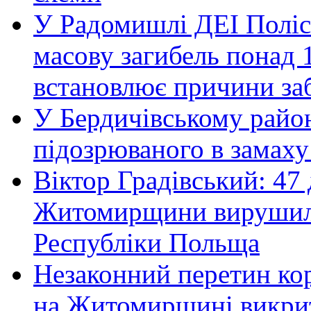
У Радомишлі ДЕІ Полісь
масову загибель понад 1
встановлює причини за
У Бердичівському район
підозрюваного в замаху
Віктор Градівський: 47 
Житомирщини вирушили 
Республіки Польща
Незаконний перетин ко
на Житомирщині викрит