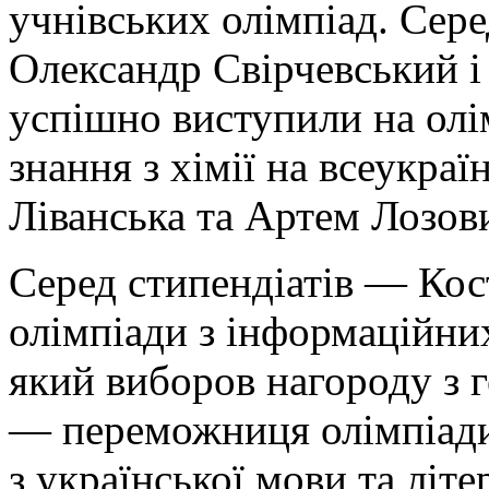
учнівських олімпіад. Сер
Олександр Свірчевський і
успішно виступили на олі
знання з хімії на всеукраї
Ліванська та Артем Лозов
Серед стипендіатів — Ко
олімпіади з інформаційни
який виборов нагороду з г
— переможниця олімпіади 
з української мови та літе