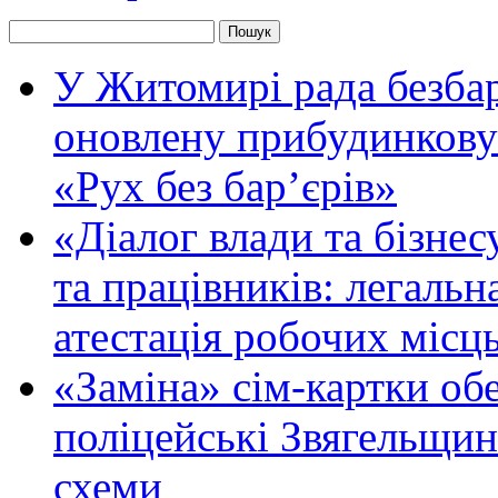
У Житомирі рада безбар
оновлену прибудинкову
«Рух без бар’єрів»
«Діалог влади та бізнес
та працівників: легальна
атестація робочих місць
«Заміна» сім-картки об
поліцейські Звягельщин
схеми