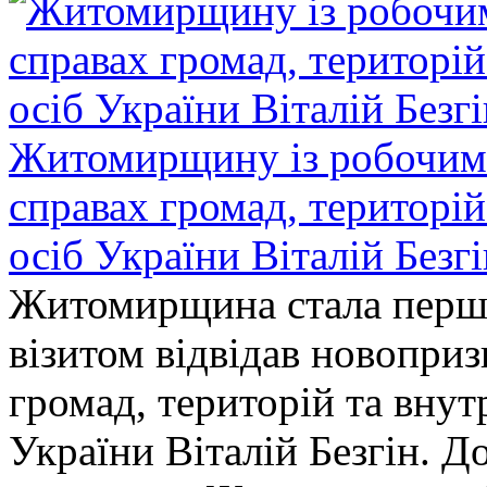
Житомирщину із робочим в
справах громад, територі
осіб України Віталій Безг
Житомирщина стала перши
візитом відвідав новопри
громад, територій та вну
України Віталій Безгін. Д