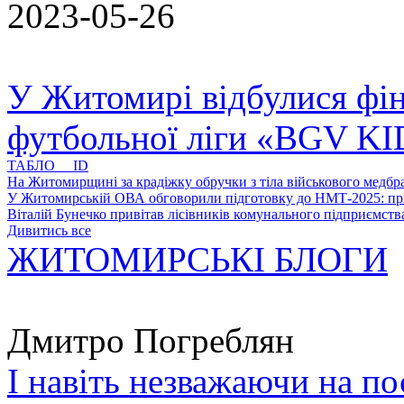
2023-05-26
У Житомирі відбулися фін
футбольної ліги «BGV K
ТАБЛО ID
На Житомирщині за крадіжку обручки з тіла військового медбра
У Житомирській ОВА обговорили підготовку до НМТ-2025: пріо
Віталій Бунечко привітав лісівників комунального підприємс
Дивитись все
ЖИТОМИРСЬКІ БЛОГИ
Дмитро Погреблян
І навіть незважаючи на по