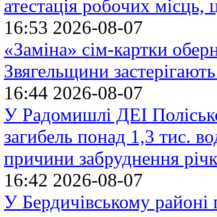
атестація робочих місць, 
16:53
2026-08-07
«Заміна» сім-картки обер
Звягельщини застерігають
16:44
2026-08-07
У Радомишлі ДЕІ Полісько
загибель понад 1,3 тис. в
причини забруднення річ
16:42
2026-08-07
У Бердичівському районі п