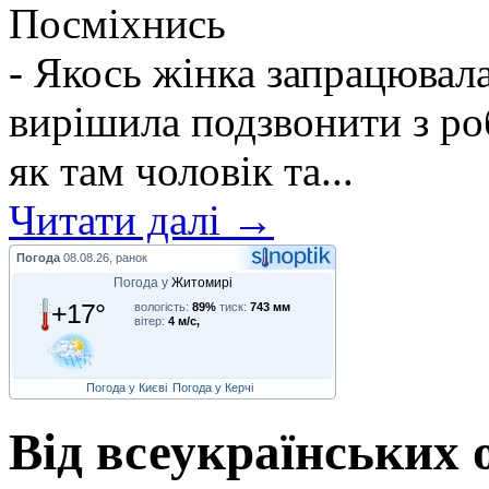
Посміхнись
- Якось жінка запрацювалас
вирішила подзвонити з ро
як там чоловік та...
Читати далі →
Погода
08.08.26, ранок
Погода у
Житомирі
+17°
вологість:
89%
тиск:
743 мм
вітер:
4 м/с,
Погода у Києві
Погода у Керчі
Від всеукраїнських 