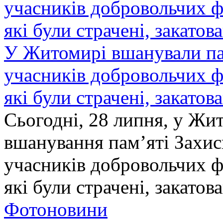
У Житомирі вшанували па
учасників добровольчих ф
які були страчені, закатов
Сьогодні, 28 липня, у Жи
вшанування пам’яті Захис
учасників добровольчих ф
які були страчені, закатов
Фотоновини