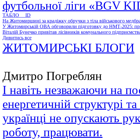
футбольної ліги «BGV K
ТАБЛО ID
На Житомирщині за крадіжку обручки з тіла військового медбра
У Житомирській ОВА обговорили підготовку до НМТ-2025: пріо
Віталій Бунечко привітав лісівників комунального підприємс
Дивитись все
ЖИТОМИРСЬКІ БЛОГИ
Дмитро Погреблян
І навіть незважаючи на по
енергетичній структурі та
українці не опускають ру
роботу, працювати.