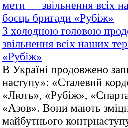
З холодною головою прод
звільнення всіх наших те
«Рубіж»
В Україні продовжено запи
наступу»: «Сталевий корд
«Лють», «Рубіж», «Спарта
«Азов». Вони мають зміцн
майбутнього контрнаступу 