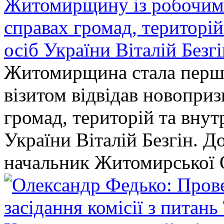
Житомирщину із робочим в
справах громад, територі
осіб України Віталій Безг
Житомирщина стала перши
візитом відвідав новопри
громад, територій та вну
України Віталій Безгін. Д
начальник Житомирської 