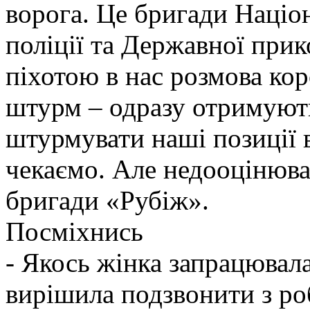
ворога. Це бригади Націон
поліції та Державної при
піхотою в нас розмова ко
штурм – одразу отримують
штурмувати наші позиції в
чекаємо. Але недооцінюва
бригади «Рубіж».
Посміхнись
- Якось жінка запрацювалас
вирішила подзвонити з ро