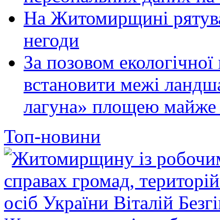
На Житомирщині рятува
негоди
За позовом екологічної
встановити межі ландш
лагуна» площею майже 
Топ-новини