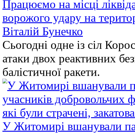
Працюємо на місці ліквіда
ворожого удару на терито
Віталій Бунечко
Сьогодні одне із сіл Коро
атаки двох реактивних без
балістичної ракети.
У Житомирі вшанували па