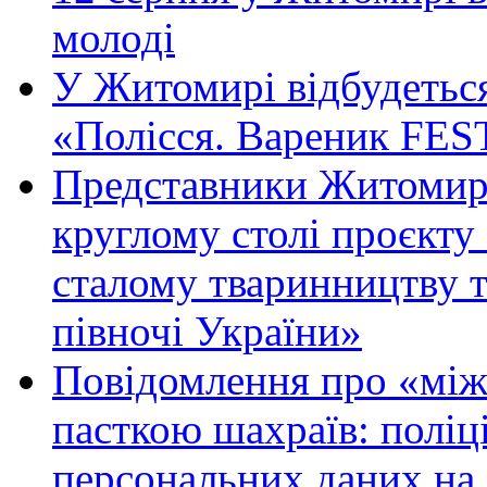
молоді
У Житомирі відбудетьс
«Полісся. Вареник FES
Представники Житомирс
круглому столі проєк
сталому тваринництву 
півночі України»
Повідомлення про «між
пасткою шахраїв: поліці
персональних даних на 