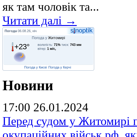
як там чоловік та...
Читати далі →
Погода
06.08.26, ніч
Погода у
Житомирі
+23°
вологість:
71%
тиск:
743 мм
вітер:
1 м/с,
Погода у Києві
Погода у Керчі
Новини
17:00
26.01.2024
Перед судом у Житомирі п
окупаційних військ рф, я