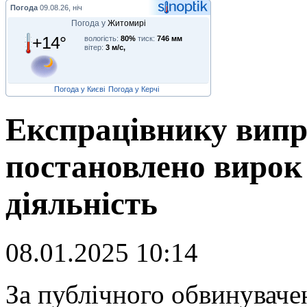
Погода
09.08.26, ніч
Погода у
Житомирі
+14°
вологість:
80%
тиск:
746 мм
вітер:
3 м/с,
Погода у Києві
Погода у Керчі
Експрацівнику випр
постановлено вирок
діяльність
08.01.2025 10:14
З
а публічного обвинувач