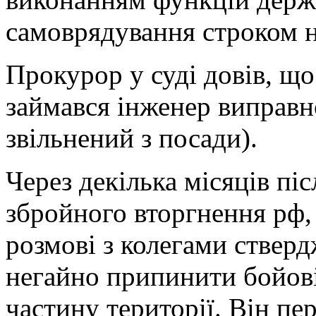
самоврядування строком н
Прокурор у суді довів, щ
займався інженер виправн
звільнений з посади).
Через декілька місяців п
збройного вторгнення рф, 
розмові з колегами ствер
негайно припинити бойові 
частину території. Він пе