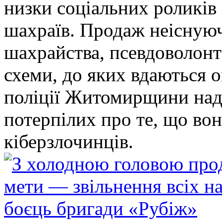
низки соціальних роликів 
шахраїв. Продаж неіснуюч
шахрайства, псевдоволонт
схеми, до яких вдаються 
поліції Житомирщини над
потерпілих про те, що во
кіберзлочинців.