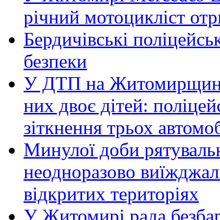
річний мотоцикліст от
Бердичівські поліцейсь
безпеки
У ДТП на Житомирщині 
них двоє дітей: поліце
зіткнення трьох автомоб
Минулої доби рятувал
неодноразово виїжджал
відкритих територіях
У Житомирі рада безбар