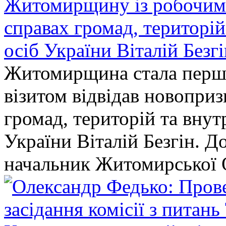
Житомирщину із робочим в
справах громад, територі
осіб України Віталій Безг
Житомирщина стала перши
візитом відвідав новопри
громад, територій та вну
України Віталій Безгін. Д
начальник Житомирської 