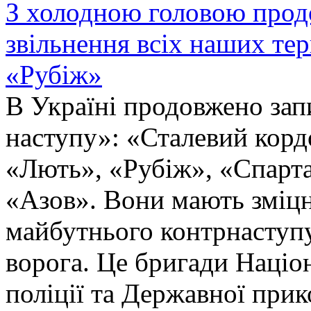
З холодною головою прод
звільнення всіх наших те
«Рубіж»
В Україні продовжено запи
наступу»: «Сталевий корд
«Лють», «Рубіж», «Спарта
«Азов». Вони мають зміцн
майбутнього контрнаступу 
ворога. Це бригади Націон
поліції та Державної при