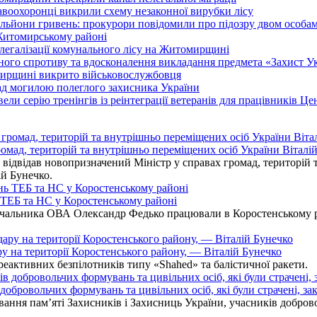
воохоронці викрили схему незаконної вирубки лісу
льйони гривень: прокурори повідомили про підозру двом особа
 Житомирському районі
легалізації комунального лісу на Житомирщині
го спротиву та вдосконалення викладання предмета «Захист Укр
мирщині викрито військовослужбовця
над могилою полеглого захисника України
ли серію тренінгів із реінтеграції ветеранів для працівників Це
омад, територій та внутрішньо переміщених осіб України Віталій
ідвідав новопризначений Міністр у справах громад, територій т
ій Бунечко.
ь ТЕБ та НС у Коростенському районі
альника ОВА Олександр Федько працювали в Коростенському райо
ру на території Коростенського району, — Віталій Бунечко
 реактивних безпілотників типу «Shahed» та балістичної ракети.
бровольчих формувань та цивільних осіб, які були страчені, зак
ання пам’яті Захисників і Захисниць України, учасників добровол