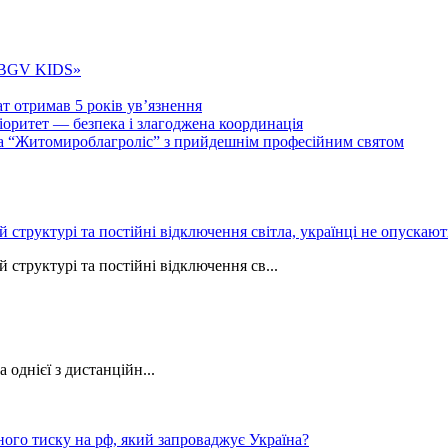
 «BGV KIDS»
т отримав 5 років ув’язнення
ритет — безпека і злагоджена координація
тва “Житомироблагроліс” з прийдешнім професійним святом
ій структурі та постійні відключення світла, українці не опуска
 структурі та постійні відключення св...
однієї з дистанційн...
ного тиску на рф, який запроваджує Україна?