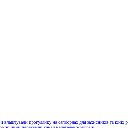
 влаштували прогулянку на сапбордах для захисників та їхніх 
итомирщини перекрили канал нелегальної міграції