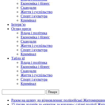
Економіка і бізнес
Скандали
Життя і суспільство
Спорт і культура
Кримінал
Інтерв’ю
Огляд преси
Влада і політика
Економіка і бізнес
Скандали
Життя і суспільство
Спорт і культура
Кримінал
Табло id
Влада і політика
Економіка і бізнес
Скандали
Життя і суспільство
Спорт і культура
Кримінал
Разом на шляху до відновлення: поліцейські Житомирщини
15 тисяч доларів за «квиток за кордон»: слідчі поліції Ж