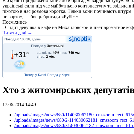
В Україні продовжено запис до 8 бригад «Гвардії наступу»: «С
українські сили під час майбутнього контрнаступу та звільненн
піхотою в нас розмова коротка. Тільки вони починають штурм –
не варто», — боєць бригади «Рубіж».
Посміхнись
- Сидит девушка в кафе на Михайловской и пьет ароматное кофе
Читати далі →
Погода
07.08.26, вдень
Погода у
Житомирі
+31°
вологість:
49%
тиск:
740 мм
вітер:
2 м/с,
Погода у Києві
Погода у Керчі
Хто з житомирських депутатів
17.06.2014 14:49
/uploads/images/news/680/114030062180_cmszoom_rect_615
/uploads/images/news/680/2-114030062181_cmszoom_rect_61
/uploads/images/news/680/314030062182_cmszoom_rect_615