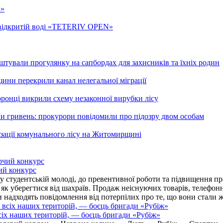
а»
а відкритій воді «TETERIV OPEN»
тували прогулянку на сапбордах для захисників та їхніх родин
рщини перекрили канал нелегальної міграції
ронці викрили схему незаконної вирубки лісу
и гривень: прокурори повідомили про підозру двом особам
ізації комунального лісу на Житомирщині
ий конкурс
 студентській молоді, до превентивної роботи та підвищення пра
, як уберегтися від шахраїв. Продаж неіснуючих товарів, телефо
надходять повідомлення від потерпілих про те, що вони стали 
іх наших територій, — боєць бригади «Рубіж»