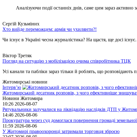
Аналізуючи події останніх днів, саме цим зараз активно за
Сергій Кузьміних
Хто вийде переможцем: армія чи ухилянти?!
Чи існує в Україні чесна журналістика? На щастя, ще досі існує
Віктор Третяк
Погляд на ситуацію з мобілізацією очима співробітника ТЦК
Усі канали та пабліки зараз тільки й роблять, що розповідають пр
Житомирські новини
Інтерв’ю
Житомирський десатник розповів, з чого ефективніше знищуват
Новини Житомира
10:26
2026-08-07
Рятувальники залучалися на ліквідацію наслідків ДТП у Житом
14:46
2026-08-06
Прокуратура через суд домоглася повернення громаді земельної
11:59
2026-08-06
У Житомирі правоохоронці затримали торговця зброєю
22:07
2026-08-05