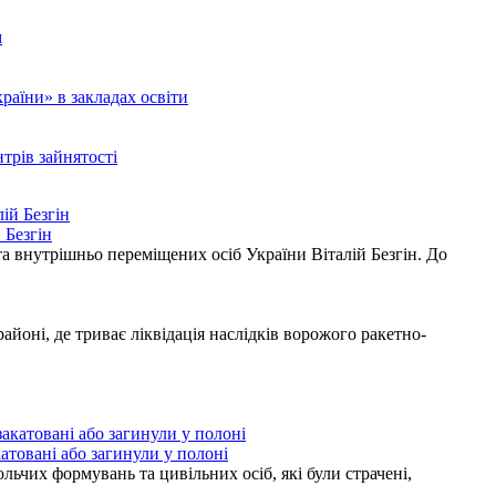
м
аїни» в закладах освіти
нтрів зайнятості
 Безгін
а внутрішньо переміщених осіб України Віталій Безгін. До
ні, де триває ліквідація наслідків ворожого ракетно-
атовані або загинули у полоні
ьчих формувань та цивільних осіб, які були страчені,