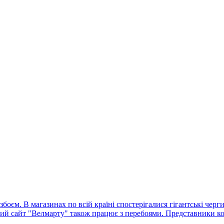
оєм. В магазинах по всій країні спостерігалися гігантські черг
ний сайт "Велмарту" також працює з перебоями. Представники ко