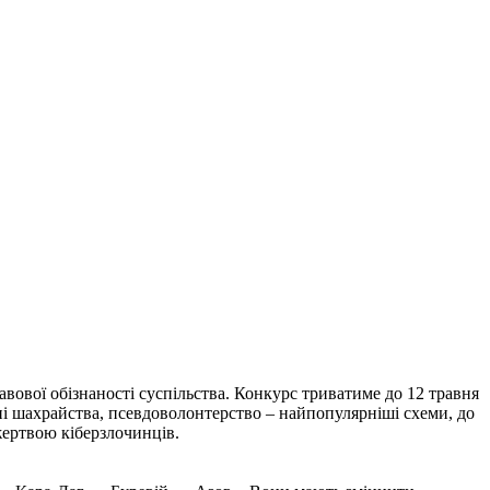
вової обізнаності суспільства. Конкурс триватиме до 12 травня
нні шахрайства, псевдоволонтерство – найпопулярніші схеми, до
жертвою кіберзлочинців.