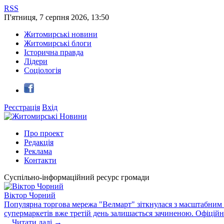
RSS
П'ятниця
,
7
серпня
2026
,
13:50
Житомирські новини
Житомирські блоги
Історична правда
Лідери
Соціологія
Реєстрація
Вхід
Про проект
Редакція
Реклама
Контакти
Суспільно-інформаційний ресурс громади
Віктор Чорний
Популярна торгова мережа "Велмарт" зіткнулася з масштабним зб
супермаркетів вже третій день залишається зачиненою. Офіцій
...
Читати далі →