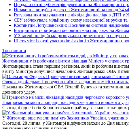
Продали сотні кубометрів деревини: на Житомирщині пра
Незаконна вирубка дерев на Житомирщині на понад 34 мі
Рятувальники залучалися на ліквідацію наслідків ДТП у
СБУ заблокувала мільйонну схему незаконної вирубки та 
Костянтин Лопушанський: Посилення системи національно
Боєприпаси та вибухові речовини «на продаж»: на Жито
У Звягелі поліцейські розшукали причетного до наруги 
Шість міст і сотні учасників: фахівці з Житомирщини прове
Топ-новини
Житомирщину із робочим візитом відвідав Міністр у справах гр
Житомирщина стала першим регіоном, який із робочим візитом в
візиту Міністра долучився начальник Житомирської ОВА Вітал
Олександр Федько: Проведено виїзне засідання комісії з питан
Начальник Житомирської ОВА Віталій Бунечко та заступник нач
дронового удару.
Працюємо на місці ліквідації наслідків чергового ворожого уда
Сьогодні одне із сіл Коростенського району зазнало атаки двох
У Житомирі вшанували пам’ять Захисників України, учасників до
Сьогодні, 28 липня, у Житомирі відбулися заходи до Дня вшанув
закатовані або загинули у полоні.