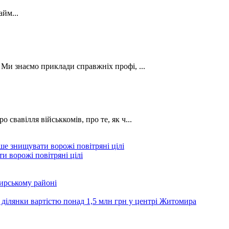
йм...
. Ми знаємо приклади справжніх профі, ...
о свавілля військкомів, про те, як ч...
и ворожі повітряні цілі
ирському районі
 ділянки вартістю понад 1,5 млн грн у центрі Житомира