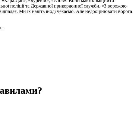
, «Кара-Даг», «Буревій», «Азов». Вони мають зміцнити
альної поліції та Державної прикордонної служби. «З ворожою
ідпадає. Ми їх навіть іноді чекаємо. Але недооцінювати ворога
...
правилами?