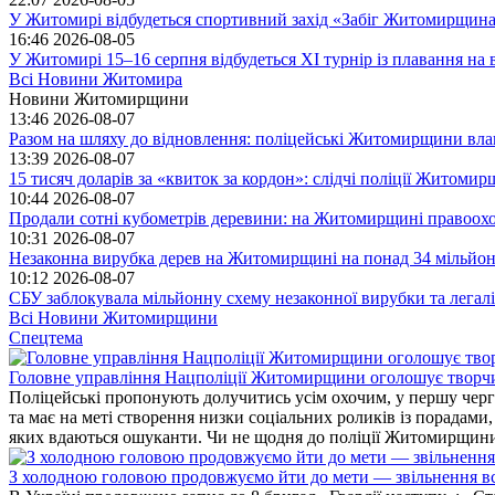
У Житомирі відбудеться спортивний захід «Забіг Житомирщин
16:46
2026-08-05
У Житомирі 15–16 серпня відбудеться XI турнір із плавання н
Всі Новини Житомира
Новини Житомирщини
13:46
2026-08-07
Разом на шляху до відновлення: поліцейські Житомирщини влаш
13:39
2026-08-07
15 тисяч доларів за «квиток за кордон»: слідчі поліції Житоми
10:44
2026-08-07
Продали сотні кубометрів деревини: на Житомирщині правоохо
10:31
2026-08-07
Незаконна вирубка дерев на Житомирщині на понад 34 мільйон
10:12
2026-08-07
СБУ заблокувала мільйонну схему незаконної вирубки та легал
Всі Новини Житомирщини
Спецтема
Головне управління Нацполіції Житомирщини оголошує творч
Поліцейські пропонують долучитись усім охочим, у першу чергу
та має на меті створення низки соціальних роликів із порадами
яких вдаються ошуканти. Чи не щодня до поліції Житомирщини 
З холодною головою продовжуємо йти до мети — звільнення вс