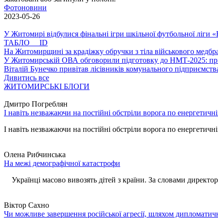
Фотоновини
2023-05-26
У Житомирі відбулися фінальні ігри шкільної футбольної ліги
ТАБЛО ID
На Житомирщині за крадіжку обручки з тіла військового медбра
У Житомирській ОВА обговорили підготовку до НМТ-2025: пріо
Віталій Бунечко привітав лісівників комунального підприємс
Дивитись все
ЖИТОМИРСЬКІ БЛОГИ
Дмитро Погреблян
І навіть незважаючи на постійні обстріли ворога по енергетичн
І навіть незважаючи на постійні обстріли ворога по енергетичній
Олена Рибчинська
На межі демографічної катастрофи
Українці масово вивозять дітей з країни. За словами директора 
Віктор Сахно
Чи можливе завершення російської агресії, шляхом дипломатич