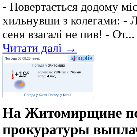
- Повертається додому мі
хильнувши з колегами: - Л
сеня взагалі не пив! - От...
Читати далі →
Погода
08.08.26, вечір
Погода у
Житомирі
+19°
вологість:
75%
тиск:
745 мм
вітер:
4 м/с,
Погода у Києві
Погода у Керчі
На Житомирщине по
прокуратуры выплач