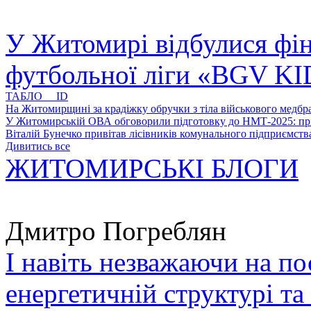
У Житомирі відбулися фін
футбольної ліги «BGV K
ТАБЛО ID
На Житомирщині за крадіжку обручки з тіла військового медбра
У Житомирській ОВА обговорили підготовку до НМТ-2025: пріо
Віталій Бунечко привітав лісівників комунального підприємс
Дивитись все
ЖИТОМИРСЬКІ БЛОГИ
Дмитро Погреблян
І навіть незважаючи на по
енергетичній структурі та