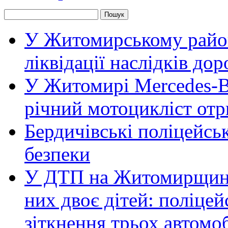
У Житомирському район
ліквідації наслідків д
У Житомирі Mercedes-Be
річний мотоцикліст от
Бердичівські поліцейсь
безпеки
У ДТП на Житомирщині 
них двоє дітей: поліце
зіткнення трьох автомоб