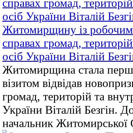
Житомирщину із робочим в
справах громад, територі
осіб України Віталій Безг
Житомирщина стала перши
візитом відвідав новопри
громад, територій та вну
України Віталій Безгін. Д
начальник Житомирської 