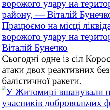
Працюємо на місці ліквіда
ворожого удару на терито
Віталій Бунечко
Сьогодні одне із сіл Коро
атаки двох реактивних без
балістичної ракети.