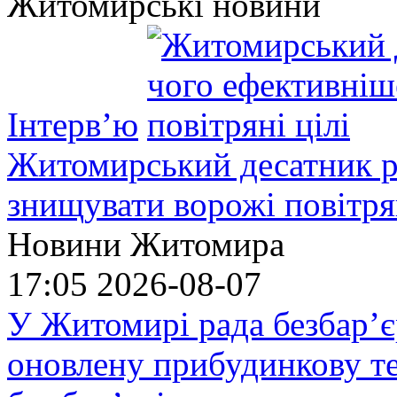
Житомирські новини
Інтерв’ю
Житомирський десатник ро
знищувати ворожі повітрян
Новини Житомира
17:05
2026-08-07
У Житомирі рада безбар’є
оновлену прибудинкову т