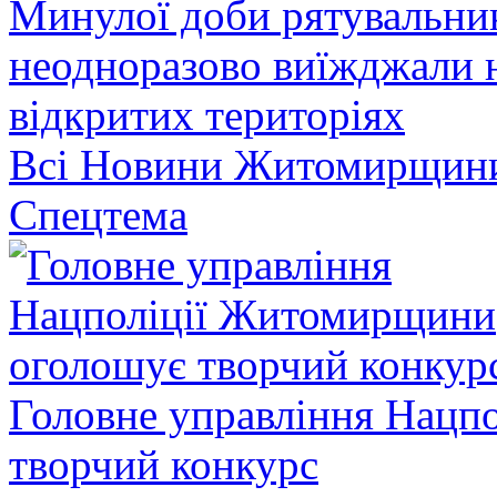
Минулої доби рятувальн
неодноразово виїжджали н
відкритих територіях
Всі Новини Житомирщин
Спецтема
Головне управління Нацп
творчий конкурс