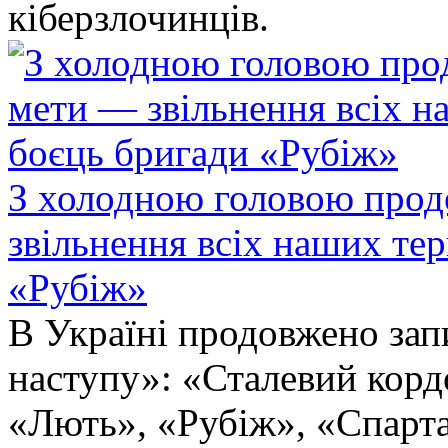
кіберзлочинців.
З холодною головою прод
звільнення всіх наших те
«Рубіж»
В Україні продовжено запи
наступу»: «Сталевий корд
«Лють», «Рубіж», «Спарта