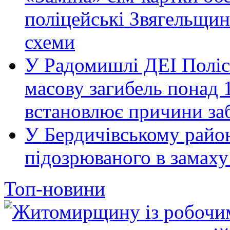
поліцейські Звягельщин
схеми
У Радомишлі ДЕІ Полісь
масову загибель понад 1
встановлює причини за
У Бердичівському район
підозрюваного в замаху
Топ-новини