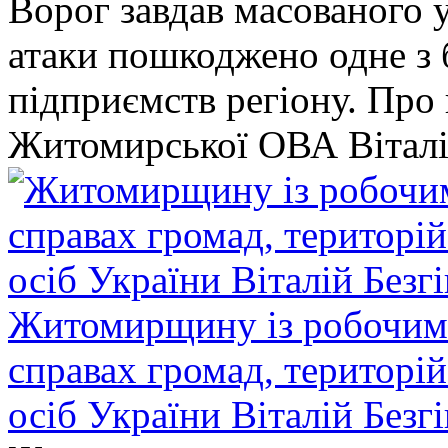
Ворог завдав масованого у
атаки пошкоджено одне 
підприємств регіону. Про
Житомирської ОВА Віталі
Житомирщину із робочим в
справах громад, територі
осіб України Віталій Безг