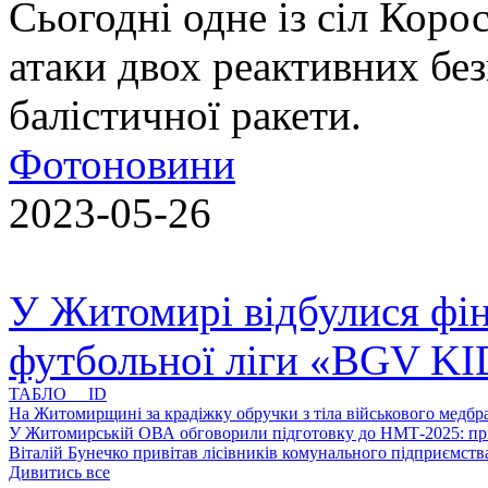
Сьогодні одне із сіл Коро
атаки двох реактивних без
балістичної ракети.
Фотоновини
2023-05-26
У Житомирі відбулися фін
футбольної ліги «BGV K
ТАБЛО ID
На Житомирщині за крадіжку обручки з тіла військового медбра
У Житомирській ОВА обговорили підготовку до НМТ-2025: пріо
Віталій Бунечко привітав лісівників комунального підприємс
Дивитись все