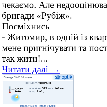
чекаємо. Але недооцінюва
бригади «Рубіж».
Посміхнись
- Житомир, в одній із ква
мене пригнічувати та пос
так жити!...
Читати далі →
Погода
09.08.26, вдень
Погода у
Житомирі
+22°
вологість:
50%
тиск:
746 мм
вітер:
2 м/с,
Погода у Києві
Погода у Керчі