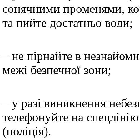
сонячними променями, ко
та пийте достатньо води;
– не пірнайте в незнайоми
межі безпечної зони;
– у разі виникнення небез
телефонуйте на спецлінію
(поліція).