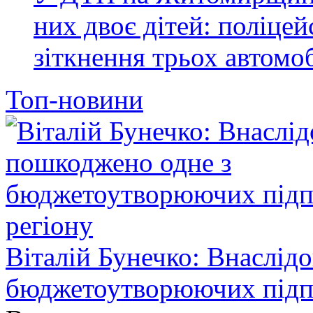
них двоє дітей: поліце
зіткнення трьох автомоб
Топ-новини
Віталій Бунечко: Внаслід
бюджетоутворюючих підп