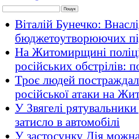
Віталій Бунечко: Внасл
бюджетоутворюючих пі
На Житомирщині поліці
російських обстрілів: 
Троє людей постраждали
російської атаки на Ж
У Звягелі рятувальники
затисло в автомобілі
У застосунку Дія можн