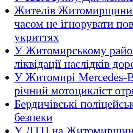
Жителів Житомирщини 
часом не ігнорувати пов
укриттях
У Житомирському район
ліквідації наслідків д
У Житомирі Mercedes-Be
річний мотоцикліст от
Бердичівські поліцейсь
безпеки
У ДТП на Житомирщині 