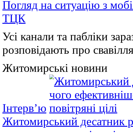
Погляд на ситуацію з моб
ТЦК
Усі канали та пабліки зара
розповідають про свавілля 
Житомирські новини
Інтерв’ю
Житомирський десатник ро