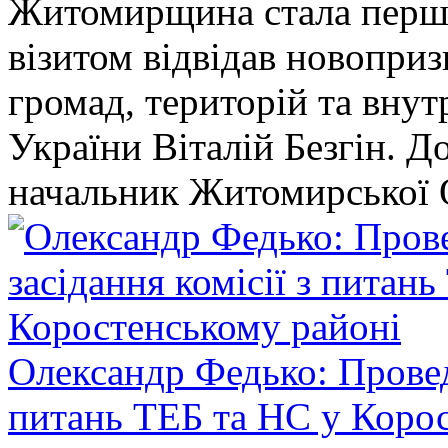
Житомирщина стала перши
візитом відвідав новопри
громад, територій та вну
України Віталій Безгін. Д
начальник Житомирської 
Олександр Федько: Проведе
питань ТЕБ та НС у Коро