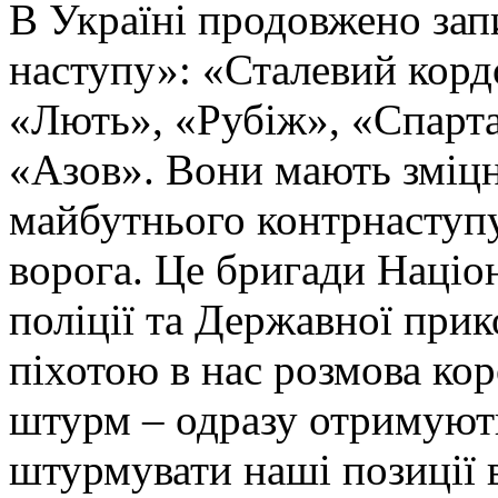
В Україні продовжено запи
наступу»: «Сталевий корд
«Лють», «Рубіж», «Спарта
«Азов». Вони мають зміцн
майбутнього контрнаступу 
ворога. Це бригади Націон
поліції та Державної при
піхотою в нас розмова ко
штурм – одразу отримують
штурмувати наші позиції в