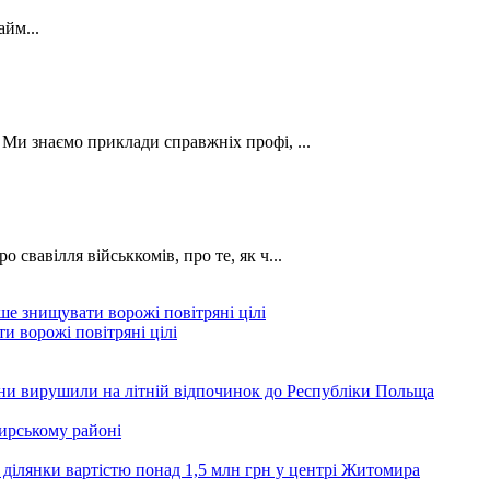
йм...
. Ми знаємо приклади справжніх профі, ...
о свавілля військкомів, про те, як ч...
и ворожі повітряні цілі
ини вирушили на літній відпочинок до Республіки Польща
ирському районі
 ділянки вартістю понад 1,5 млн грн у центрі Житомира