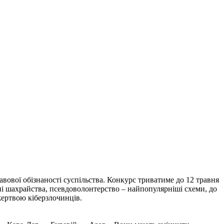
вової обізнаності суспільства. Конкурс триватиме до 12 травня
нні шахрайства, псевдоволонтерство – найпопулярніші схеми, до
жертвою кіберзлочинців.