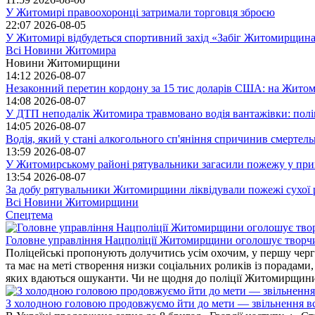
У Житомирі правоохоронці затримали торговця зброєю
22:07
2026-08-05
У Житомирі відбудеться спортивний захід «Забіг Житомирщин
Всі Новини Житомира
Новини Житомирщини
14:12
2026-08-07
Незаконний перетин кордону за 15 тис доларів США: на Житом
14:08
2026-08-07
У ДТП неподалік Житомира травмовано водія вантажівки: пол
14:05
2026-08-07
Водія, який у стані алкогольного сп'яніння спричинив смертел
13:59
2026-08-07
У Житомирському районі рятувальники загасили пожежу у прива
13:54
2026-08-07
За добу рятувальники Житомирщини ліквідували пожежі сухої 
Всі Новини Житомирщини
Спецтема
Головне управління Нацполіції Житомирщини оголошує творч
Поліцейські пропонують долучитись усім охочим, у першу чергу
та має на меті створення низки соціальних роликів із порадами
яких вдаються ошуканти. Чи не щодня до поліції Житомирщини 
З холодною головою продовжуємо йти до мети — звільнення вс