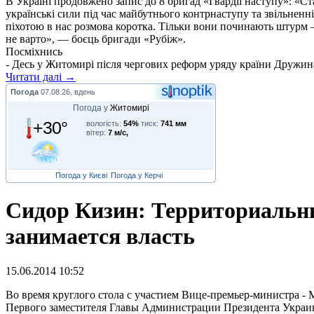
В Україні продовжено запис до 8 бригад «Гвардії наступу»: «С
українські сили під час майбутнього контрнаступу та звільненн
піхотою в нас розмова коротка. Тільки вони починають штурм –
не варто», — боєць бригади «Рубіж».
Посміхнись
- Десь у Житомирі після чергових реформ уряду країни Дружина 
Читати далі →
Погода
07.08.26, вдень
Погода у
Житомирі
+30°
вологість:
54%
тиск:
741 мм
вітер:
7 м/с,
Погода у Києві
Погода у Керчі
Сидор Кизин: Территориальн
занимается власть
15.06.2014 10:52
В
о время круглого стола с участием Вице-премьер-министра 
Первого заместителя Главы Администрации Президента Укра