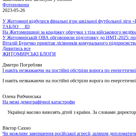
Фотоновини
2023-05-26
У Житомирі відбулися фінальні ігри шкільної футбольної ліги
ТАБЛО ID
На Житомирщині за крадіжку обручки з тіла військового медбра
У Житомирській ОВА обговорили підготовку до НМТ-2025: пріо
Віталій Бунечко привітав лісівників комунального підприємс
Дивитись все
ЖИТОМИРСЬКІ БЛОГИ
Дмитро Погреблян
І навіть незважаючи на постійні обстріли ворога по енергетичн
І навіть незважаючи на постійні обстріли ворога по енергетичній
Олена Рибчинська
На межі демографічної катастрофи
Українці масово вивозять дітей з країни. За словами директора 
Віктор Сахно
Чи можливе завершення російської агресії, шляхом дипломатич