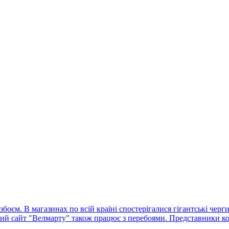
оєм. В магазинах по всій країні спостерігалися гігантські черг
ний сайт "Велмарту" також працює з перебоями. Представники ко