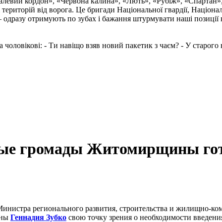
талевий кордон», «Червона калина», «Лють», «Рубіж», «Спартан»
і територій від ворога. Це бригади Національної гвардії, Націон
 одразу отримують по зубах і бажання штурмувати наші позиції в
чоловікові: - Ти навіщо взяв новий пакетик з чаєм? - У старого в
ые громады Житомирщины гото
- Министра регионального развития, строительства и жилищно-к
ины
Геннадия Зубко
свою точку зрения о необходимости введени