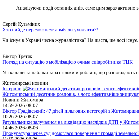
Аналізуючи події останніх днів, саме цим зараз активно за
Сергій Кузьміних
Хто вийде переможцем: армія чи ухилянти?!
Чи існує в Україні чесна журналістика? На щастя, ще досі існує
Віктор Третяк
Погляд на ситуацію з мобілізацією очима співробітника ТЦК
Усі канали та пабліки зараз тільки й роблять, що розповідають пр
Житомирські новини
Інтерв’ю
Житомирський десатник розповів, з чого ефективніше знищуват
Новини Житомира
14:59
2026-08-07
Віктор Градівський: 47 дітей пільгових категорій з Житомирщ
10:26
2026-08-07
Рятувальники залучалися на ліквідацію наслідків ДТП у Житом
14:46
2026-08-06
Прокуратура через суд домоглася повернення громаді земельної
11:59
2026-08-06