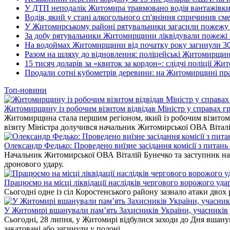
У ДТП неподалік Житомира травмовано водія вантажівки
Водія, який у стані алкогольного сп'яніння спричинив см
У Житомирському районі рятувальники загасили пожежу у
За добу рятувальники Житомирщини ліквідували пожежі с
На водоймах Житомирщини від початку року загинули 3
Разом на шляху до відновлення: поліцейські Житомирщини
15 тисяч доларів за «квиток за кордон»: слідчі поліції Ж
Продали сотні кубометрів деревини: на Житомирщині пра
Топ-новини
Житомирщину із робочим візитом відвідав Міністр у справах гр
Житомирщина стала першим регіоном, який із робочим візитом в
візиту Міністра долучився начальник Житомирської ОВА Вітал
Олександр Федько: Проведено виїзне засідання комісії з питан
Начальник Житомирської ОВА Віталій Бунечко та заступник нач
дронового удару.
Працюємо на місці ліквідації наслідків чергового ворожого уда
Сьогодні одне із сіл Коростенського району зазнало атаки двох
У Житомирі вшанували пам’ять Захисників України, учасників до
Сьогодні, 28 липня, у Житомирі відбулися заходи до Дня вшанув
закатовані або загинули у полоні.