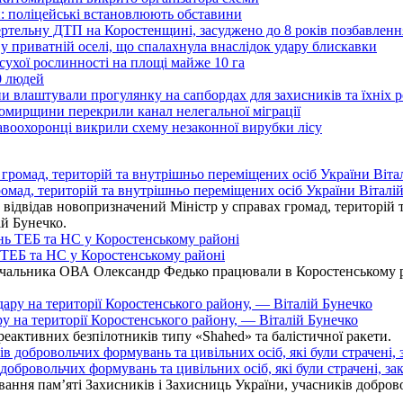
: поліцейські встановлюють обставини
ертельну ДТП на Коростенщині, засуджено до 8 років позбавленн
 приватній оселі, що спалахнула внаслідок удару блискавки
ухої рослинності на площі майже 10 га
0 людей
 влаштували прогулянку на сапбордах для захисників та їхніх 
итомирщини перекрили канал нелегальної міграції
воохоронці викрили схему незаконної вирубки лісу
омад, територій та внутрішньо переміщених осіб України Віталій
ідвідав новопризначений Міністр у справах громад, територій т
ій Бунечко.
ь ТЕБ та НС у Коростенському районі
альника ОВА Олександр Федько працювали в Коростенському райо
ру на території Коростенського району, — Віталій Бунечко
 реактивних безпілотників типу «Shahed» та балістичної ракети.
бровольчих формувань та цивільних осіб, які були страчені, зак
ання пам’яті Захисників і Захисниць України, учасників добровол