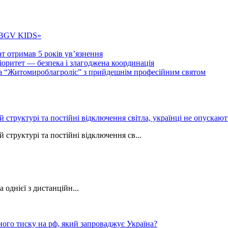
 «BGV KIDS»
т отримав 5 років ув’язнення
ритет — безпека і злагоджена координація
тва “Житомироблагроліс” з прийдешнім професійним святом
ій структурі та постійні відключення світла, українці не опуска
 структурі та постійні відключення св...
однієї з дистанційн...
ного тиску на рф, який запроваджує Україна?