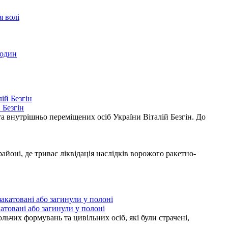
я волі
родин
 Безгін
а внутрішньо переміщених осіб України Віталій Безгін. До
ні, де триває ліквідація наслідків ворожого ракетно-
атовані або загинули у полоні
ьчих формувань та цивільних осіб, які були страчені,