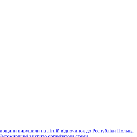
омирщини вирушили на літній відпочинок до Республіки Польща
 Житомирщині викрито організатора схеми