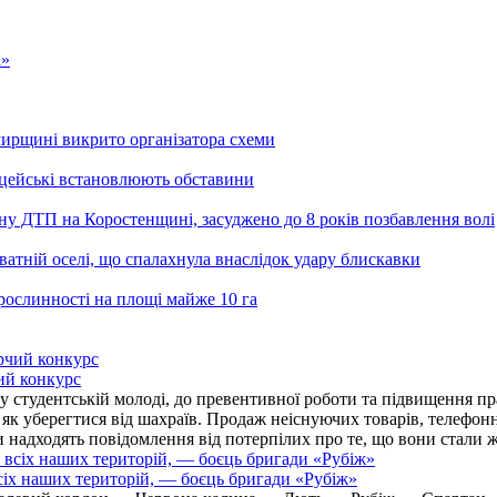
а»
ирщині викрито організатора схеми
іцейські встановлюють обставини
ьну ДТП на Коростенщині, засуджено до 8 років позбавлення волі
тній оселі, що спалахнула внаслідок удару блискавки
рослинності на площі майже 10 га
ий конкурс
 студентській молоді, до превентивної роботи та підвищення пра
, як уберегтися від шахраїв. Продаж неіснуючих товарів, телефо
надходять повідомлення від потерпілих про те, що вони стали 
іх наших територій, — боєць бригади «Рубіж»