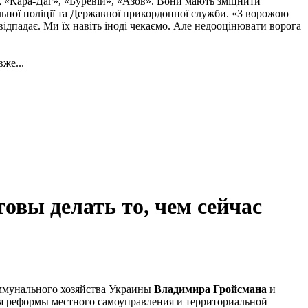
, «Кара-Даг», «Буревій», «Азов». Вони мають зміцнити
альної поліції та Державної прикордонної служби. «З ворожою
ідпадає. Ми їх навіть іноді чекаємо. Але недооцінювати ворога
же...
вы делать то, чем сейчас
оммунального хозяйства Украины
Владимира Гройсмана
и
я реформы местного самоуправления и территориальной