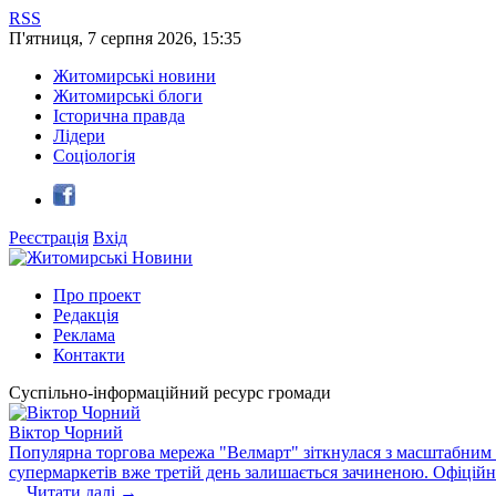
RSS
П'ятниця
,
7
серпня
2026
,
15:35
Житомирські новини
Житомирські блоги
Історична правда
Лідери
Соціологія
Реєстрація
Вхід
Про проект
Редакція
Реклама
Контакти
Суспільно-інформаційний ресурс громади
Віктор Чорний
Популярна торгова мережа "Велмарт" зіткнулася з масштабним зб
супермаркетів вже третій день залишається зачиненою. Офіцій
...
Читати далі →