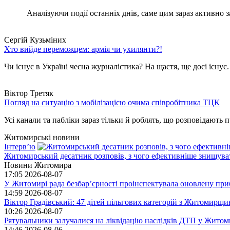
Аналізуючи події останніх днів, саме цим зараз активно за
Сергій Кузьміних
Хто вийде переможцем: армія чи ухилянти?!
Чи існує в Україні чесна журналістика? На щастя, ще досі існує
Віктор Третяк
Погляд на ситуацію з мобілізацією очима співробітника ТЦК
Усі канали та пабліки зараз тільки й роблять, що розповідають пр
Житомирські новини
Інтерв’ю
Житомирський десатник розповів, з чого ефективніше знищуват
Новини Житомира
17:05
2026-08-07
У Житомирі рада безбар’єрності проінспектувала оновлену при
14:59
2026-08-07
Віктор Градівський: 47 дітей пільгових категорій з Житомирщ
10:26
2026-08-07
Рятувальники залучалися на ліквідацію наслідків ДТП у Житом
14:46
2026-08-06