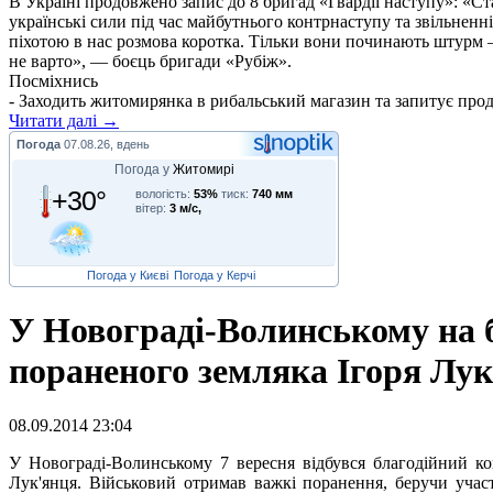
В Україні продовжено запис до 8 бригад «Гвардії наступу»: «С
українські сили під час майбутнього контрнаступу та звільненн
піхотою в нас розмова коротка. Тільки вони починають штурм –
не варто», — боєць бригади «Рубіж».
Посміхнись
- Заходить житомирянка в рибальський магазин та запитує продавц
Читати далі →
Погода
07.08.26, вдень
Погода у
Житомирі
+30°
вологість:
53%
тиск:
740 мм
вітер:
3 м/с,
Погода у Києві
Погода у Керчі
У Новограді-Волинському на бл
пораненого земляка Ігоря Лу
08.09.2014 23:04
У
Новограді-Волинському 7 вересня відбувся благодійний кон
Лук'янця. Військовий отримав важкі поранення, беручи участ