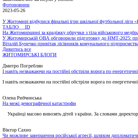
Фотоновини
2023-05-26
У Житомирі відбулися фінальні ігри шкільної футбольної ліги
ТАБЛО ID
На Житомирщині за крадіжку обручки з тіла військового медбра
У Житомирській ОВА обговорили підготовку до НМТ-2025: пріо
Віталій Бунечко привітав лісівників комунального підприємс
Дивитись все
ЖИТОМИРСЬКІ БЛОГИ
Дмитро Погреблян
І навіть незважаючи на постійні обстріли ворога по енергетичн
І навіть незважаючи на постійні обстріли ворога по енергетичній
Олена Рибчинська
На межі демографічної катастрофи
Українці масово вивозять дітей з країни. За словами директора 
Віктор Сахно
Чи можливе завершення російської агресії, шляхом дипломатич