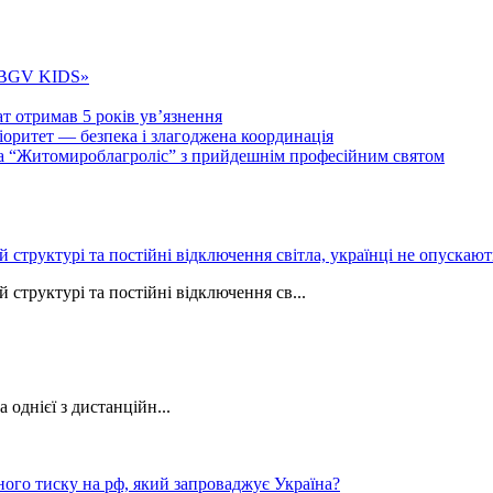
 «BGV KIDS»
т отримав 5 років ув’язнення
ритет — безпека і злагоджена координація
тва “Житомироблагроліс” з прийдешнім професійним святом
ій структурі та постійні відключення світла, українці не опуска
 структурі та постійні відключення св...
однієї з дистанційн...
ного тиску на рф, який запроваджує Україна?