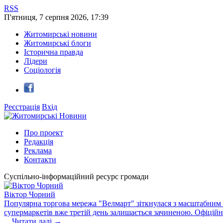
RSS
П'ятниця
,
7
серпня
2026
,
17:39
Житомирські новини
Житомирські блоги
Історична правда
Лідери
Соціологія
Реєстрація
Вхід
Про проект
Редакція
Реклама
Контакти
Суспільно-інформаційний ресурс громади
Віктор Чорний
Популярна торгова мережа "Велмарт" зіткнулася з масштабним зб
супермаркетів вже третій день залишається зачиненою. Офіцій
...
Читати далі →