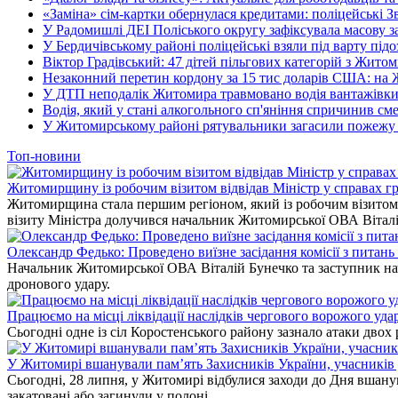
«Заміна» сім-картки обернулася кредитами: поліцейські З
У Радомишлі ДЕІ Поліського округу зафіксувала масову з
У Бердичівському районі поліцейські взяли під варту під
Віктор Градівський: 47 дітей пільгових категорій з Жит
Незаконний перетин кордону за 15 тис доларів США: на
У ДТП неподалік Житомира травмовано водія вантажівки
Водія, який у стані алкогольного сп'яніння спричинив см
У Житомирському районі рятувальники загасили пожежу у
Топ-новини
Житомирщину із робочим візитом відвідав Міністр у справах гр
Житомирщина стала першим регіоном, який із робочим візитом в
візиту Міністра долучився начальник Житомирської ОВА Вітал
Олександр Федько: Проведено виїзне засідання комісії з питан
Начальник Житомирської ОВА Віталій Бунечко та заступник нач
дронового удару.
Працюємо на місці ліквідації наслідків чергового ворожого уда
Сьогодні одне із сіл Коростенського району зазнало атаки двох
У Житомирі вшанували пам’ять Захисників України, учасників до
Сьогодні, 28 липня, у Житомирі відбулися заходи до Дня вшанув
закатовані або загинули у полоні.