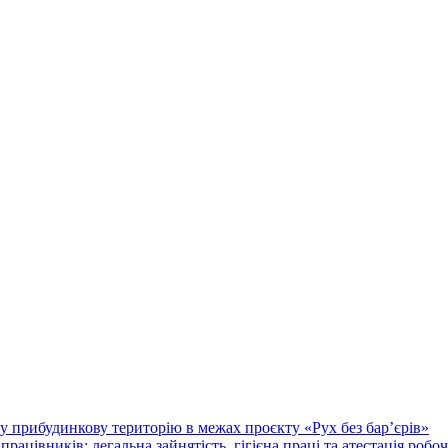
у прибудинкову територію в межах проєкту «Рух без бар’єрів»
працівників: легальна зайнятість, гігієна праці та атестація робо