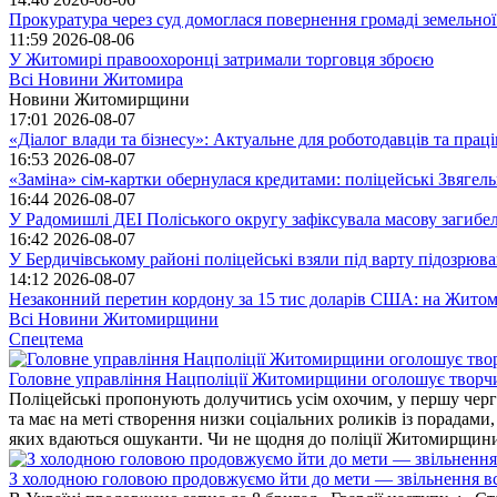
Прокуратура через суд домоглася повернення громаді земельної
11:59
2026-08-06
У Житомирі правоохоронці затримали торговця зброєю
Всі Новини Житомира
Новини Житомирщини
17:01
2026-08-07
«Діалог влади та бізнесу»: Актуальне для роботодавців та праців
16:53
2026-08-07
«Заміна» сім-картки обернулася кредитами: поліцейські Звягел
16:44
2026-08-07
У Радомишлі ДЕІ Поліського округу зафіксувала масову загибел
16:42
2026-08-07
У Бердичівському районі поліцейські взяли під варту підозрюва
14:12
2026-08-07
Незаконний перетин кордону за 15 тис доларів США: на Житом
Всі Новини Житомирщини
Спецтема
Головне управління Нацполіції Житомирщини оголошує творч
Поліцейські пропонують долучитись усім охочим, у першу чергу
та має на меті створення низки соціальних роликів із порадами
яких вдаються ошуканти. Чи не щодня до поліції Житомирщини 
З холодною головою продовжуємо йти до мети — звільнення вс