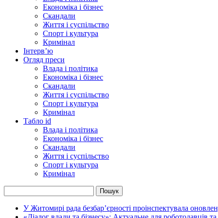
Економіка і бізнес
Скандали
Життя і суспільство
Спорт і культура
Кримінал
Інтерв’ю
Огляд преси
Влада і політика
Економіка і бізнес
Скандали
Життя і суспільство
Спорт і культура
Кримінал
Табло id
Влада і політика
Економіка і бізнес
Скандали
Життя і суспільство
Спорт і культура
Кримінал
У Житомирі рада безбар’єрності проінспектувала оновлен
«Діалог влади та бізнесу»: Актуальне для роботодавців та 