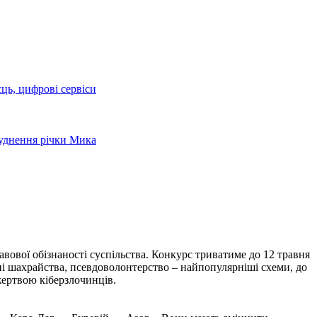
сць, цифрові сервіси
руднення річки Мика
вової обізнаності суспільства. Конкурс триватиме до 12 травня
нні шахрайства, псевдоволонтерство – найпопулярніші схеми, до
жертвою кіберзлочинців.