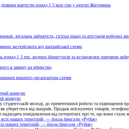
 ділянки вартістю понад 1,5 млн грн у центрі Житомира
ників: легальна зайнятість, гігієна праці та атестація робочих мі
ьщини застерігають від шахрайської схеми
ь понад 1,3 тис. водних біоресурсів та встановлює причини заб
ного в замаху на вбивство
ирщині викрито організатора схеми
ий конкурс
 студентській молоді, до превентивної роботи та підвищення пра
, як уберегтися від шахраїв. Продаж неіснуючих товарів, телефо
надходять повідомлення від потерпілих про те, що вони стали 
іх наших територій, — боєць бригади «Рубіж»