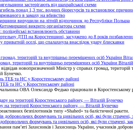
вягельщини застерігають від шахрайської схеми
агибель понад 1,3 тис. водних біоресурсів та встановлює причи
озрюваного в замаху на вбивство
омирщини вирушили на літній відпочинок до Республіки Польща
 Житомирщині викрито організатора схеми
: поліцейські встановлюють обставини
ертельну ДТП на Коростенщині, засуджено до 8 років позбавленн
 приватній оселі, що спалахнула внаслідок удару блискавки
омад, територій та внутрішньо переміщених осіб України Віталій
ідвідав новопризначений Міністр у справах громад, територій т
ій Бунечко.
ь ТЕБ та НС у Коростенському районі
альника ОВА Олександр Федько працювали в Коростенському райо
ру на території Коростенського району, — Віталій Бунечко
 реактивних безпілотників типу «Shahed» та балістичної ракети.
бровольчих формувань та цивільних осіб, які були страчені, зак
ання пам’яті Захисників і Захисниць України, учасників добровол