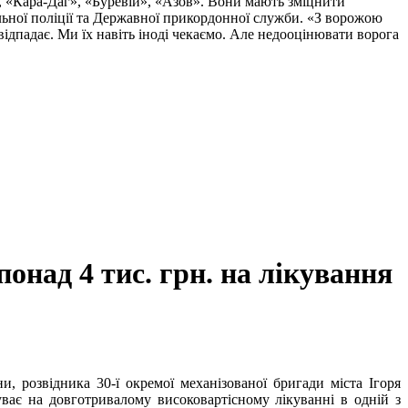
, «Кара-Даг», «Буревій», «Азов». Вони мають зміцнити
альної поліції та Державної прикордонної служби. «З ворожою
ідпадає. Ми їх навіть іноді чекаємо. Але недооцінювати ворога
онад 4 тис. грн. на лікування
, розвідника 30-ї окремої механізованої бригади міста Ігоря
уває на довготривалому високовартісному лікуванні в одній з