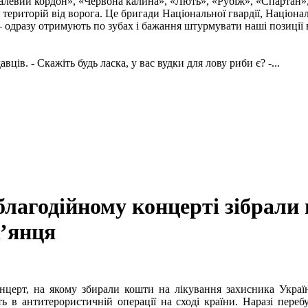
талевий кордон», «Червона калина», «Лють», «Рубіж», «Спартан»
і територій від ворога. Це бригади Національної гвардії, Націон
 одразу отримують по зубах і бажання штурмувати наші позиції в
ів. - Скажіть будь ласка, у вас вудки для лову риби є? -...
агодійному концерті зібрали п
к’янця
церт, на якому збирали кошти на лікування захисника України
ь в антитерористичній операції на сході країни. Наразі переб