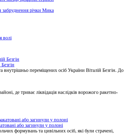
ни забруднення річки Мика
я волі
 Безгін
а внутрішньо переміщених осіб України Віталій Безгін. До
ні, де триває ліквідація наслідків ворожого ракетно-
атовані або загинули у полоні
ьчих формувань та цивільних осіб, які були страчені,