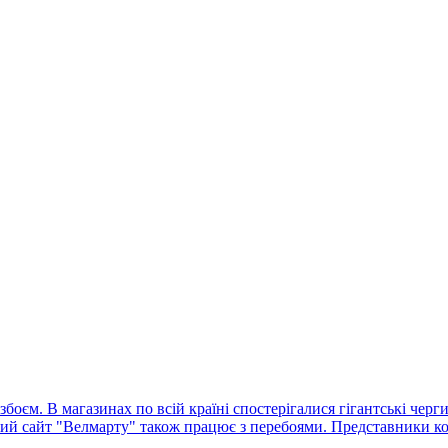
оєм. В магазинах по всій країні спостерігалися гігантські черг
ний сайт "Велмарту" також працює з перебоями. Представники ко