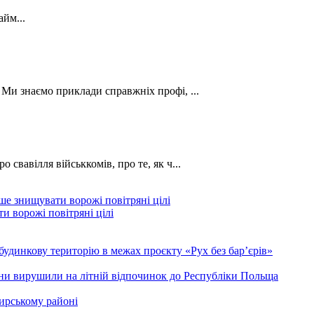
йм...
. Ми знаємо приклади справжніх профі, ...
о свавілля військкомів, про те, як ч...
и ворожі повітряні цілі
будинкову територію в межах проєкту «Рух без бар’єрів»
ини вирушили на літній відпочинок до Республіки Польща
ирському районі