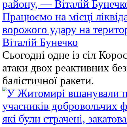
Працюємо на місці ліквіда
ворожого удару на терито
Віталій Бунечко
Сьогодні одне із сіл Коро
атаки двох реактивних без
балістичної ракети.