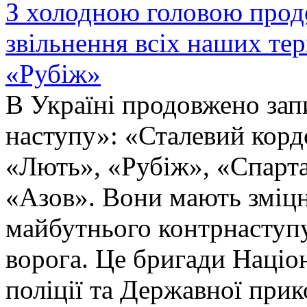
З холодною головою прод
звільнення всіх наших те
«Рубіж»
В Україні продовжено запи
наступу»: «Сталевий корд
«Лють», «Рубіж», «Спарта
«Азов». Вони мають зміцн
майбутнього контрнаступу 
ворога. Це бригади Націон
поліції та Державної при