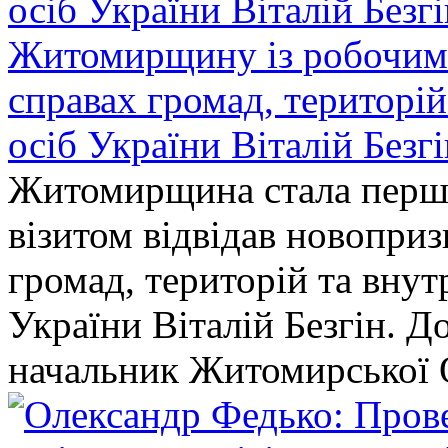
Житомирщину із робочим в
справах громад, територі
осіб України Віталій Безг
Житомирщина стала перши
візитом відвідав новопри
громад, територій та вну
України Віталій Безгін. Д
начальник Житомирської 