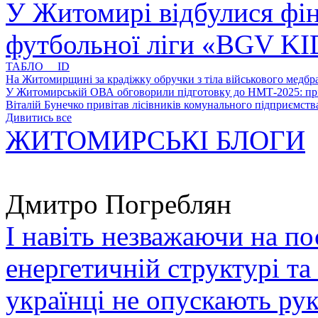
У Житомирі відбулися фін
футбольної ліги «BGV K
ТАБЛО ID
На Житомирщині за крадіжку обручки з тіла військового медбра
У Житомирській ОВА обговорили підготовку до НМТ-2025: пріо
Віталій Бунечко привітав лісівників комунального підприємс
Дивитись все
ЖИТОМИРСЬКІ БЛОГИ
Дмитро Погреблян
І навіть незважаючи на по
енергетичній структурі та
українці не опускають ру