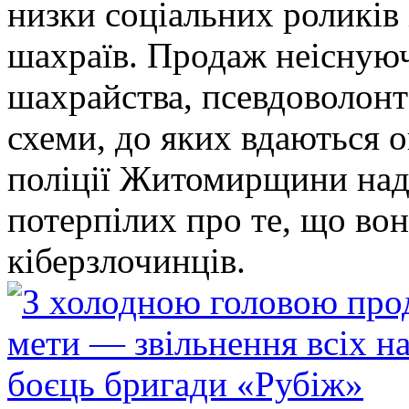
низки соціальних роликів 
шахраїв. Продаж неіснуюч
шахрайства, псевдоволонт
схеми, до яких вдаються 
поліції Житомирщини над
потерпілих про те, що во
кіберзлочинців.