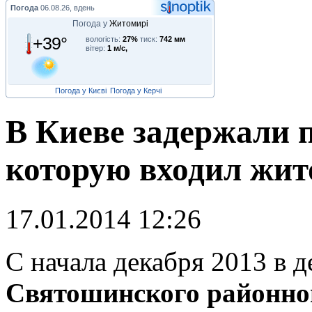
Погода
06.08.26, вдень
Погода у
Житомирі
+39°
вологість:
27%
тиск:
742 мм
вітер:
1 м/с,
Погода у Києві
Погода у Керчі
В Киеве задержали 
которую входил жи
17.01.2014 12:26
С
начала декабря 2013 в 
Святошинского районног