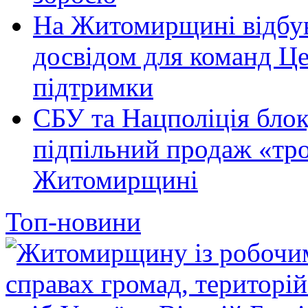
На Житомирщині відбув
досвідом для команд Це
підтримки
СБУ та Нацполіція блок
підпільний продаж «тр
Житомирщині
Топ-новини