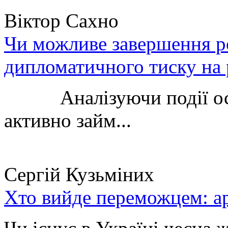
Віктор Сахно
Чи можливе завершення ро
дипломатичного тиску на 
Аналізуючи події остан
активно займ...
Сергій Кузьміних
Хто вийде переможцем: ар