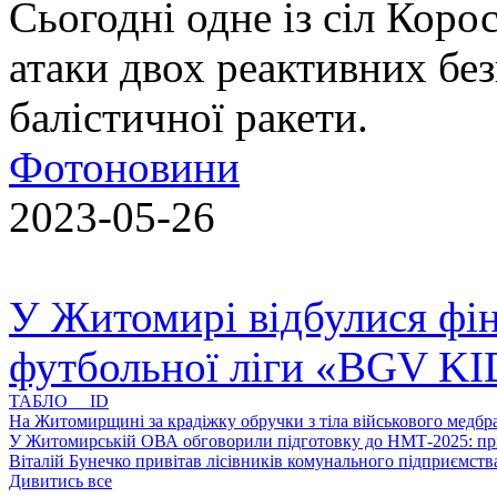
Сьогодні одне із сіл Коро
атаки двох реактивних без
балістичної ракети.
Фотоновини
2023-05-26
У Житомирі відбулися фін
футбольної ліги «BGV K
ТАБЛО ID
На Житомирщині за крадіжку обручки з тіла військового медбра
У Житомирській ОВА обговорили підготовку до НМТ-2025: пріо
Віталій Бунечко привітав лісівників комунального підприємс
Дивитись все