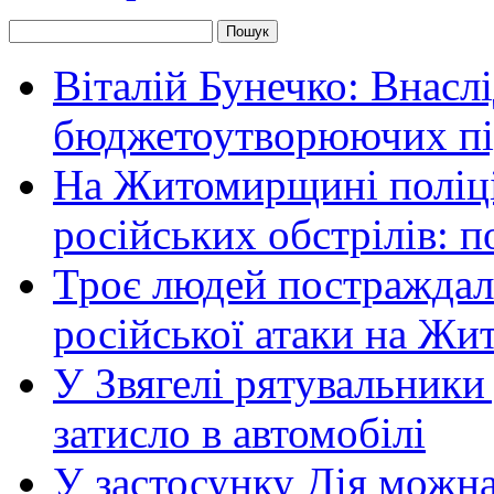
Віталій Бунечко: Внасл
бюджетоутворюючих пі
На Житомирщині поліці
російських обстрілів: 
Троє людей постраждали
російської атаки на Ж
У Звягелі рятувальники
затисло в автомобілі
У застосунку Дія можн