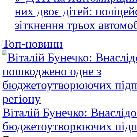
них двоє дітей: поліце
зіткнення трьох автомоб
Топ-новини
Віталій Бунечко: Внаслід
бюджетоутворюючих підп