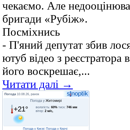
чекаємо. Але недооцінюва
бригади «Рубіж».
Посміхнись
- П'яний депутат збив лося
ютуб відео з реєстратора в
його воскрешає,...
Читати далі →
Погода
10.08.26, ранок
Погода у
Житомирі
+21°
вологість:
60%
тиск:
746 мм
вітер:
2 м/с,
Погода у Києві
Погода у Керчі