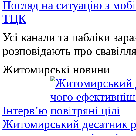
Погляд на ситуацію з моб
ТЦК
Усі канали та пабліки зара
розповідають про свавілля 
Житомирські новини
Інтерв’ю
Житомирський десатник ро