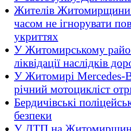
Жителів Житомирщини 
часом не ігнорувати пов
укриттях
У Житомирському район
ліквідації наслідків д
У Житомирі Mercedes-Be
річний мотоцикліст от
Бердичівські поліцейсь
безпеки
У ДТП на Житомирщині 