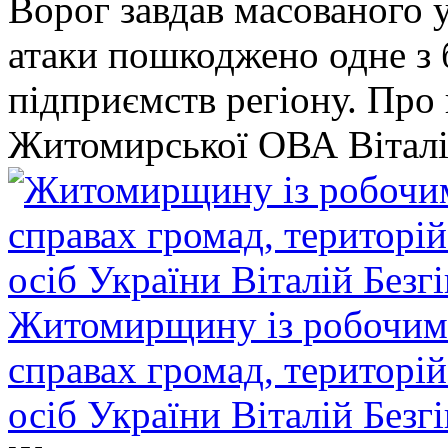
Ворог завдав масованого у
атаки пошкоджено одне 
підприємств регіону. Про
Житомирської ОВА Віталі
Житомирщину із робочим в
справах громад, територі
осіб України Віталій Безг