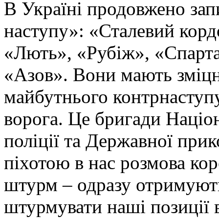
В Україні продовжено запи
наступу»: «Сталевий корд
«Лють», «Рубіж», «Спарта
«Азов». Вони мають зміцн
майбутнього контрнаступу 
ворога. Це бригади Націон
поліції та Державної при
піхотою в нас розмова ко
штурм – одразу отримують
штурмувати наші позиції в