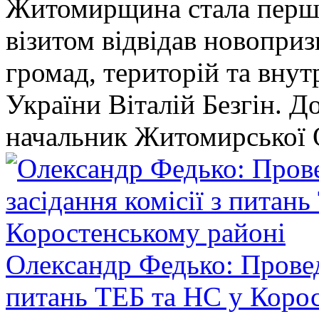
Житомирщина стала перши
візитом відвідав новопри
громад, територій та вну
України Віталій Безгін. Д
начальник Житомирської 
Олександр Федько: Проведе
питань ТЕБ та НС у Коро