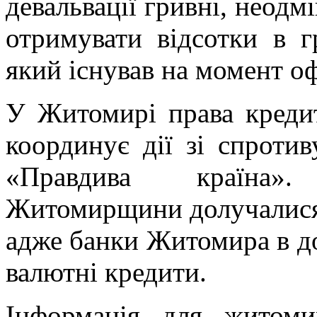
девальвації гривні, неодм
отримувати відсотки в г
який існував на момент о
У Житомирі права креди
координує дії зі спроти
«Правдива країна»
Житомирщини долучалися 
адже банки Житомира в до
валютні кредити.
Інформація для житоми