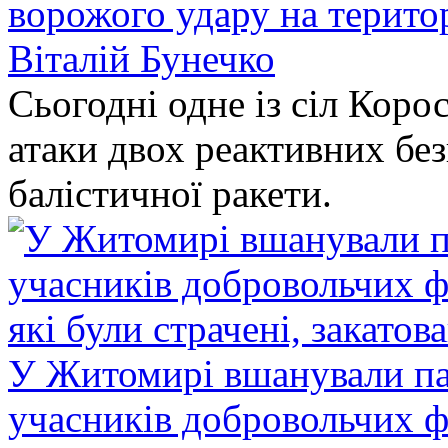
ворожого удару на терито
Віталій Бунечко
Сьогодні одне із сіл Коро
атаки двох реактивних без
балістичної ракети.
У Житомирі вшанували па
учасників добровольчих ф