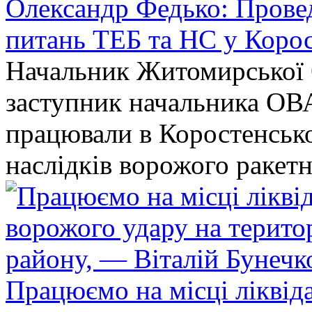
Олександр Федько: Проведе
питань ТЕБ та НС у Коро
Начальник Житомирської 
заступник начальника ОВ
працювали в Коростенськом
наслідків ворожого ракет
Працюємо на місці ліквіда