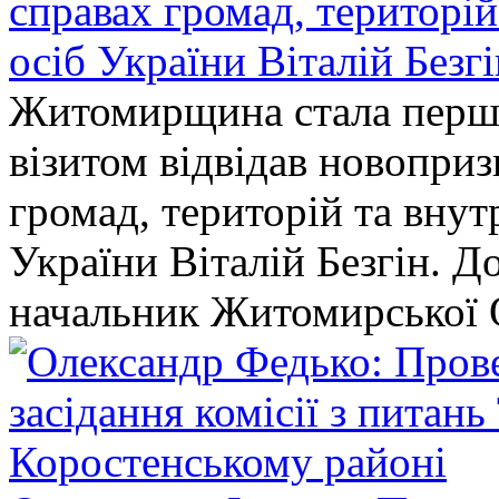
справах громад, територі
осіб України Віталій Безг
Житомирщина стала перши
візитом відвідав новопри
громад, територій та вну
України Віталій Безгін. Д
начальник Житомирської 