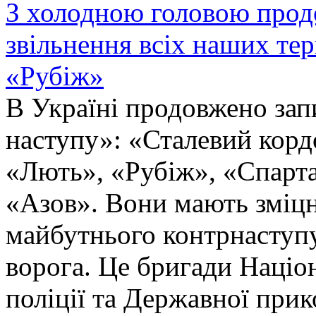
З холодною головою прод
звільнення всіх наших те
«Рубіж»
В Україні продовжено запи
наступу»: «Сталевий корд
«Лють», «Рубіж», «Спарта
«Азов». Вони мають зміцн
майбутнього контрнаступу 
ворога. Це бригади Націон
поліції та Державної при