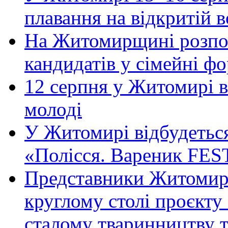
плавання на відкритій
На Житомирщині розпоч
кандидатів у сімейні ф
12 серпня у Житомирі 
молоді
У Житомирі відбудетьс
«Полісся. Вареник FES
Представники Житомирс
круглому столі проєк
сталому тваринництву 