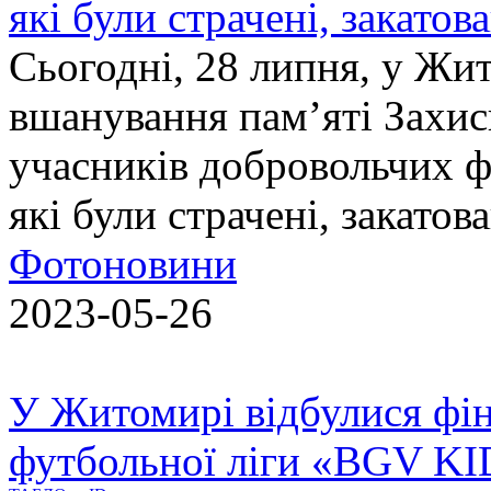
які були страчені, закатов
Сьогодні, 28 липня, у Жи
вшанування пам’яті Захис
учасників добровольчих ф
які були страчені, закатов
Фотоновини
2023-05-26
У Житомирі відбулися фін
футбольної ліги «BGV K