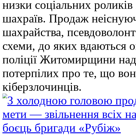
низки соціальних роликів 
шахраїв. Продаж неіснуюч
шахрайства, псевдоволонт
схеми, до яких вдаються 
поліції Житомирщини над
потерпілих про те, що во
кіберзлочинців.