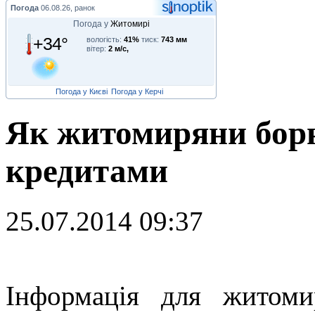
Погода
06.08.26, ранок
Погода у
Житомирі
+34°
вологість:
41%
тиск:
743 мм
вітер:
2 м/с,
Погода у Києві
Погода у Керчі
Як житомиряни бор
кредитами
25.07.2014 09:37
І
нформація для житоми