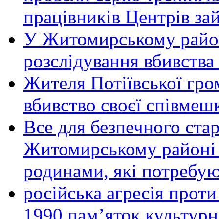
працівників Центрів за
У Житомирському район
розслідування вбивства
Жителя Потіївської гро
вбивство своєї співмеш
Все для безпечного стар
Житомирському районі 
родинами, які потребу
російська агресія прот
1990 пам’яток культурн