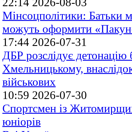
22:14
2026-08-03
Мінсоцполітики: Батьки 
можуть оформити «Пакун
17:44
2026-07-31
ДБР розслідує детонацію б
Хмельницькому, внаслідок
військових
10:59
2026-07-30
Спортсмен із Житомирщин
юніорів