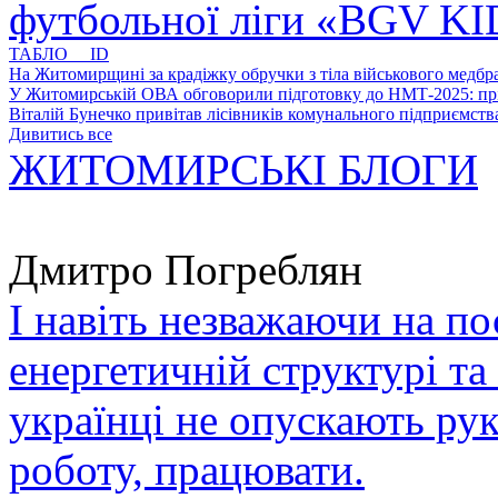
футбольної ліги «BGV K
ТАБЛО ID
На Житомирщині за крадіжку обручки з тіла військового медбра
У Житомирській ОВА обговорили підготовку до НМТ-2025: пріо
Віталій Бунечко привітав лісівників комунального підприємс
Дивитись все
ЖИТОМИРСЬКІ БЛОГИ
Дмитро Погреблян
І навіть незважаючи на по
енергетичній структурі та
українці не опускають ру
роботу, працювати.