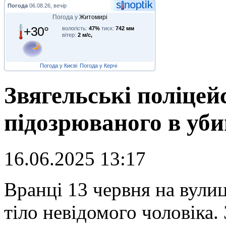
Погода
06.08.26, вечір
Погода у
Житомирі
+30°
вологість:
47%
тиск:
742 мм
вітер:
2 м/с,
Погода у Києві
Погода у Керчі
Звягельські поліцей
підозрюваного в уби
16.06.2025 13:17
В
ранці 13 червня на вулиц
тіло невідомого чоловіка.