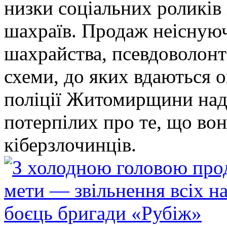
низки соціальних роликів 
шахраїв. Продаж неіснуюч
шахрайства, псевдоволонт
схеми, до яких вдаються 
поліції Житомирщини над
потерпілих про те, що во
кіберзлочинців.