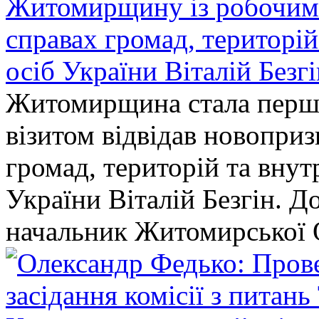
Житомирщину із робочим в
справах громад, територі
осіб України Віталій Безг
Житомирщина стала перши
візитом відвідав новопри
громад, територій та вну
України Віталій Безгін. Д
начальник Житомирської 