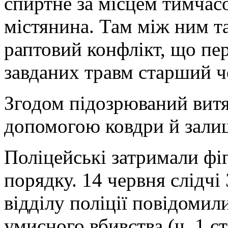
спиртне за місцем тимчас
містянина. Там між ним т
раптовий конфлікт, що пере
завданих травм старший ч
Згодом підозрюваний витя
допомогою ковдри й зали
Поліцейські затримали фі
порядку. 14 червня слідчі
відділу поліції повідомил
умисного вбивства (ч. 1 с