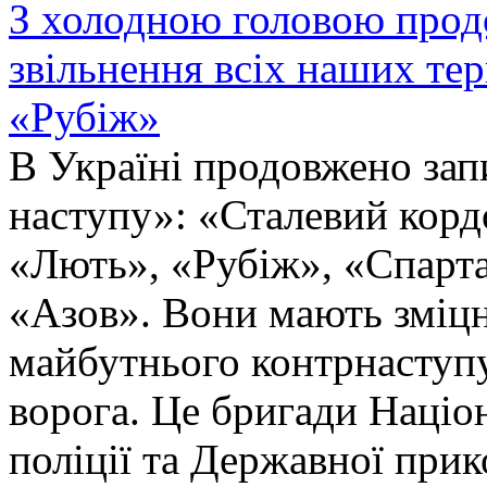
З холодною головою прод
звільнення всіх наших те
«Рубіж»
В Україні продовжено запи
наступу»: «Сталевий корд
«Лють», «Рубіж», «Спарта
«Азов». Вони мають зміцн
майбутнього контрнаступу 
ворога. Це бригади Націон
поліції та Державної при