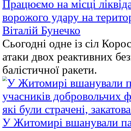
Працюємо на місці ліквіда
ворожого удару на терито
Віталій Бунечко
Сьогодні одне із сіл Коро
атаки двох реактивних без
балістичної ракети.
У Житомирі вшанували па