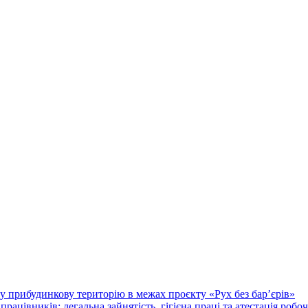
у прибудинкову територію в межах проєкту «Рух без бар’єрів»
працівників: легальна зайнятість, гігієна праці та атестація робо