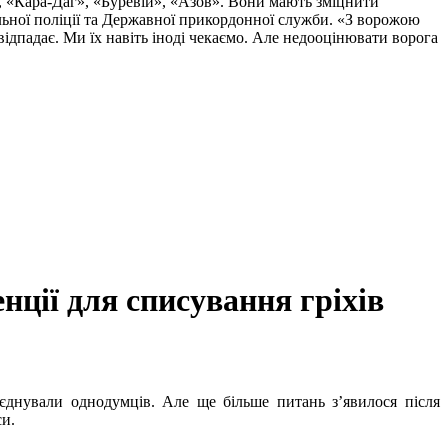
, «Кара-Даг», «Буревій», «Азов». Вони мають зміцнити
альної поліції та Державної прикордонної служби. «З ворожою
ідпадає. Ми їх навіть іноді чекаємо. Але недооцінювати ворога
нції для списування гріхів
’єднували однодумців. Але ще більше питань з’явилося після
си.