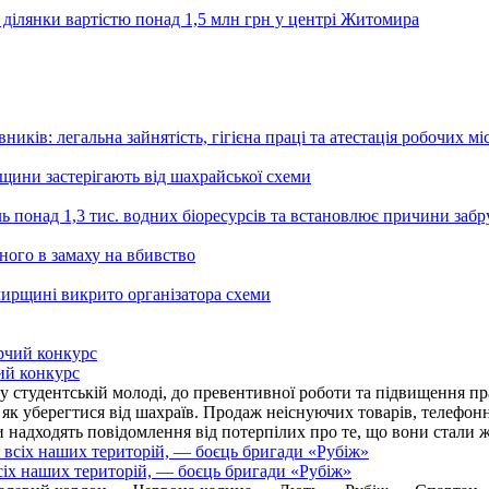
 ділянки вартістю понад 1,5 млн грн у центрі Житомира
ників: легальна зайнятість, гігієна праці та атестація робочих мі
ьщини застерігають від шахрайської схеми
ь понад 1,3 тис. водних біоресурсів та встановлює причини заб
ного в замаху на вбивство
ирщині викрито організатора схеми
ий конкурс
 студентській молоді, до превентивної роботи та підвищення пра
, як уберегтися від шахраїв. Продаж неіснуючих товарів, телефо
надходять повідомлення від потерпілих про те, що вони стали 
іх наших територій, — боєць бригади «Рубіж»