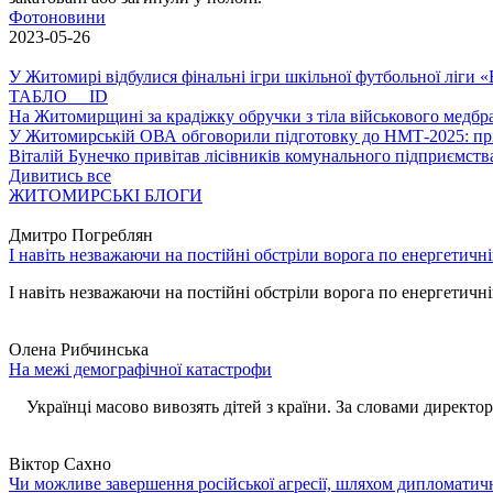
Фотоновини
2023-05-26
У Житомирі відбулися фінальні ігри шкільної футбольної ліги
ТАБЛО ID
На Житомирщині за крадіжку обручки з тіла військового медбра
У Житомирській ОВА обговорили підготовку до НМТ-2025: пріо
Віталій Бунечко привітав лісівників комунального підприємс
Дивитись все
ЖИТОМИРСЬКІ БЛОГИ
Дмитро Погреблян
І навіть незважаючи на постійні обстріли ворога по енергетичн
І навіть незважаючи на постійні обстріли ворога по енергетичній
Олена Рибчинська
На межі демографічної катастрофи
Українці масово вивозять дітей з країни. За словами директора 
Віктор Сахно
Чи можливе завершення російської агресії, шляхом дипломатич