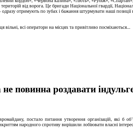
талевий кордон», «Червона калина», «Лють», «Рубіж», «Спартан»
і територій від ворога. Це бригади Національної гвардії, Націон
 одразу отримують по зубах і бажання штурмувати наші позиції в
ця вільні, всі оператори на місцях та привітливо посміхаються...
не повинна роздавати індульге
ромайдану, постало питання утворення організацій, які б об
рикриттям народного спротиву вирішили лобіювати власні інтере