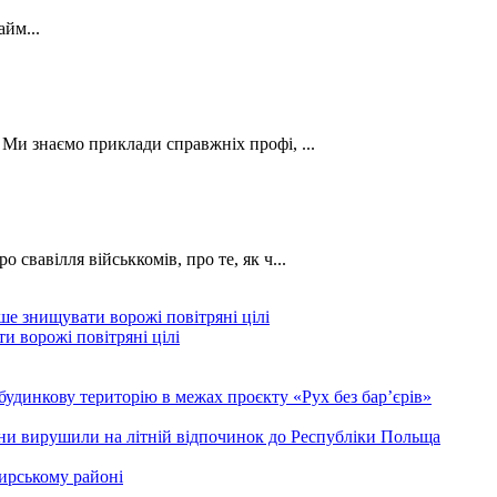
йм...
. Ми знаємо приклади справжніх профі, ...
о свавілля військкомів, про те, як ч...
и ворожі повітряні цілі
будинкову територію в межах проєкту «Рух без бар’єрів»
ини вирушили на літній відпочинок до Республіки Польща
ирському районі