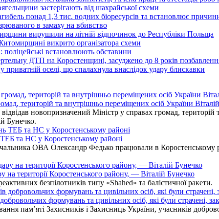
вягельщини застерігають від шахрайської схеми
агибель понад 1,3 тис. водних біоресурсів та встановлює причи
озрюваного в замаху на вбивство
омирщини вирушили на літній відпочинок до Республіки Польща
 Житомирщині викрито організатора схеми
: поліцейські встановлюють обставини
ертельну ДТП на Коростенщині, засуджено до 8 років позбавленн
 приватній оселі, що спалахнула внаслідок удару блискавки
омад, територій та внутрішньо переміщених осіб України Віталій
ідвідав новопризначений Міністр у справах громад, територій т
ій Бунечко.
ь ТЕБ та НС у Коростенському районі
альника ОВА Олександр Федько працювали в Коростенському райо
ру на території Коростенського району, — Віталій Бунечко
 реактивних безпілотників типу «Shahed» та балістичної ракети.
бровольчих формувань та цивільних осіб, які були страчені, зак
ання пам’яті Захисників і Захисниць України, учасників добровол