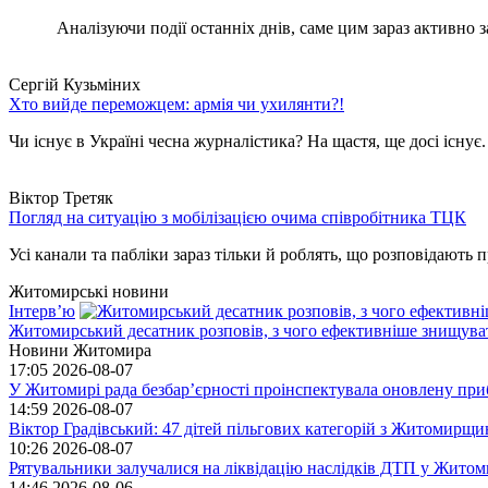
Аналізуючи події останніх днів, саме цим зараз активно за
Сергій Кузьміних
Хто вийде переможцем: армія чи ухилянти?!
Чи існує в Україні чесна журналістика? На щастя, ще досі існує
Віктор Третяк
Погляд на ситуацію з мобілізацією очима співробітника ТЦК
Усі канали та пабліки зараз тільки й роблять, що розповідають пр
Житомирські новини
Інтерв’ю
Житомирський десатник розповів, з чого ефективніше знищуват
Новини Житомира
17:05
2026-08-07
У Житомирі рада безбар’єрності проінспектувала оновлену при
14:59
2026-08-07
Віктор Градівський: 47 дітей пільгових категорій з Житомирщ
10:26
2026-08-07
Рятувальники залучалися на ліквідацію наслідків ДТП у Житом
14:46
2026-08-06