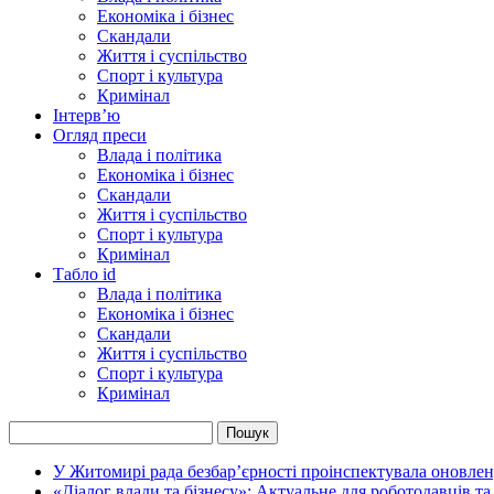
Економіка і бізнес
Скандали
Життя і суспільство
Спорт і культура
Кримінал
Інтерв’ю
Огляд преси
Влада і політика
Економіка і бізнес
Скандали
Життя і суспільство
Спорт і культура
Кримінал
Табло id
Влада і політика
Економіка і бізнес
Скандали
Життя і суспільство
Спорт і культура
Кримінал
У Житомирі рада безбар’єрності проінспектувала оновлен
«Діалог влади та бізнесу»: Актуальне для роботодавців та 