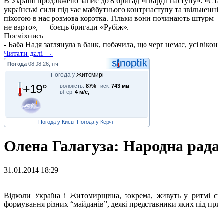
В Україні продовжено запис до 8 бригад «Гвардії наступу»: «С
українські сили під час майбутнього контрнаступу та звільненн
піхотою в нас розмова коротка. Тільки вони починають штурм –
не варто», — боєць бригади «Рубіж».
Посміхнись
- Баба Надя заглянула в банк, побачила, що черг немає, усі вікон
Читати далі →
Погода
08.08.26, ніч
Погода у
Житомирі
+19°
вологість:
87%
тиск:
743 мм
вітер:
4 м/с,
Погода у Києві
Погода у Керчі
Олена Галагуза: Народна рада 
31.01.2014 18:29
В
ідколи Україна і Житомирщина, зокрема, живуть у ритмі єв
формування різних “майданів”, деякі представники яких під п