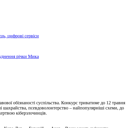
сць, цифрові сервіси
руднення річки Мика
вової обізнаності суспільства. Конкурс триватиме до 12 травня
нні шахрайства, псевдоволонтерство – найпопулярніші схеми, до
жертвою кіберзлочинців.