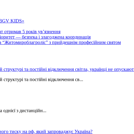
 «BGV KIDS»
т отримав 5 років ув’язнення
ритет — безпека і злагоджена координація
тва “Житомироблагроліс” з прийдешнім професійним святом
ій структурі та постійні відключення світла, українці не опуска
 структурі та постійні відключення св...
однієї з дистанційн...
ного тиску на рф, який запроваджує Україна?