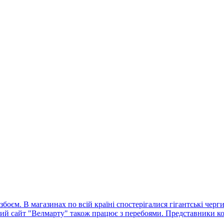
оєм. В магазинах по всій країні спостерігалися гігантські черг
ний сайт "Велмарту" також працює з перебоями. Представники ко