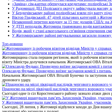
«Заміна» сім-картки обернулася кредитами: поліцейські З
У Радомишлі ДЕІ Поліського округу зафіксувала масову з
У Бердичівському районі поліцейські взяли під варту під
Віктор Градівський: 47 дітей пільгових категорій з Жит
Незаконний перетин кордону за 15 тис доларів США: на
У ДТП неподалік Житомира травмовано водія вантажівки
Водія, який у стані алкогольного сп'яніння спричинив см
У Житомирському районі рятувальники загасили пожежу у
Топ-новини
Житомирщину із робочим візитом відвідав Міністр у справах гр
Житомирщина стала першим регіоном, який із робочим візитом в
візиту Міністра долучився начальник Житомирської ОВА Вітал
Олександр Федько: Проведено виїзне засідання комісії з питан
Начальник Житомирської ОВА Віталій Бунечко та заступник нач
дронового удару.
Працюємо на місці ліквідації наслідків чергового ворожого уда
Сьогодні одне із сіл Коростенського району зазнало атаки двох
У Житомирі вшанували пам’ять Захисників України, учасників до
Сьогодні, 28 липня, у Житомирі відбулися заходи до Дня вшанув
закатовані або загинули у полоні.