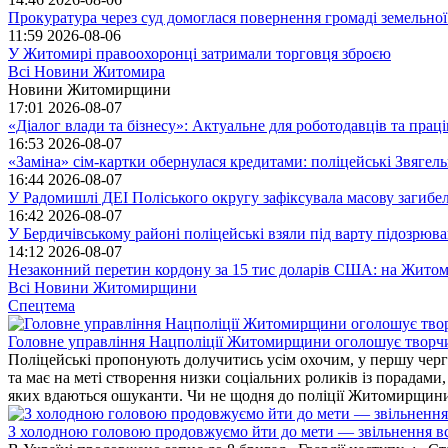
Прокуратура через суд домоглася повернення громаді земельної
11:59
2026-08-06
У Житомирі правоохоронці затримали торговця зброєю
Всі Новини Житомира
Новини Житомирщини
17:01
2026-08-07
«Діалог влади та бізнесу»: Актуальне для роботодавців та праців
16:53
2026-08-07
«Заміна» сім-картки обернулася кредитами: поліцейські Звягел
16:44
2026-08-07
У Радомишлі ДЕІ Поліського округу зафіксувала масову загибел
16:42
2026-08-07
У Бердичівському районі поліцейські взяли під варту підозрюва
14:12
2026-08-07
Незаконний перетин кордону за 15 тис доларів США: на Житом
Всі Новини Житомирщини
Спецтема
Головне управління Нацполіції Житомирщини оголошує творч
Поліцейські пропонують долучитись усім охочим, у першу чергу
та має на меті створення низки соціальних роликів із порадами
яких вдаються ошуканти. Чи не щодня до поліції Житомирщини 
З холодною головою продовжуємо йти до мети — звільнення вс