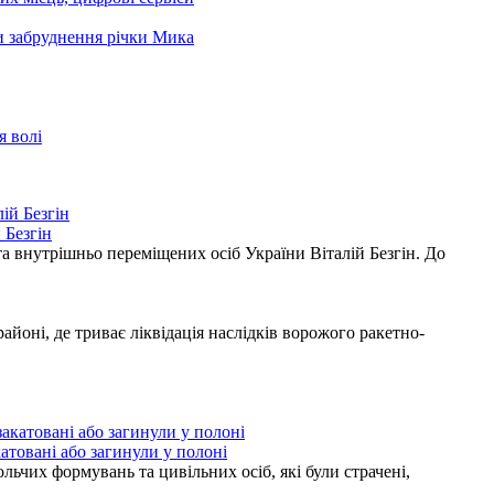
ни забруднення річки Мика
я волі
 Безгін
а внутрішньо переміщених осіб України Віталій Безгін. До
ні, де триває ліквідація наслідків ворожого ракетно-
атовані або загинули у полоні
ьчих формувань та цивільних осіб, які були страчені,