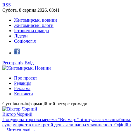
RSS
Субота
,
8
серпня
2026
,
03:41
Житомирські новини
Житомирські блоги
Історична правда
Лідери
Соціологія
Реєстрація
Вхід
Про проект
Редакція
Реклама
Контакти
Суспільно-інформаційний ресурс громади
Віктор Чорний
Популярна торгова мережа "Велмарт" зіткнулася з масштабним зб
супермаркетів вже третій день залишається зачиненою. Офіцій
...
Читати далі →