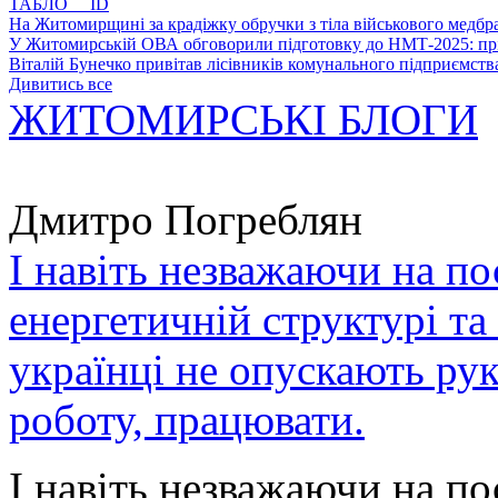
ТАБЛО ID
На Житомирщині за крадіжку обручки з тіла військового медбра
У Житомирській ОВА обговорили підготовку до НМТ-2025: пріо
Віталій Бунечко привітав лісівників комунального підприємс
Дивитись все
ЖИТОМИРСЬКІ БЛОГИ
Дмитро Погреблян
І навіть незважаючи на по
енергетичній структурі та
українці не опускають ру
роботу, працювати.
І навіть незважаючи на по