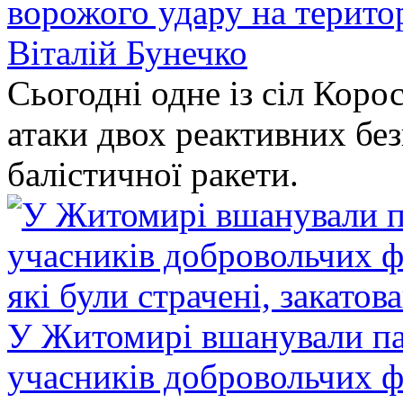
ворожого удару на терито
Віталій Бунечко
Сьогодні одне із сіл Коро
атаки двох реактивних без
балістичної ракети.
У Житомирі вшанували па
учасників добровольчих ф