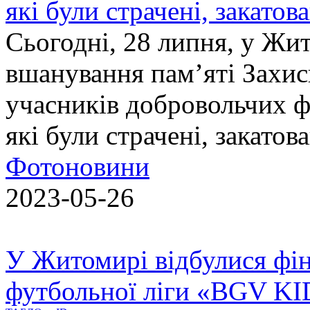
які були страчені, закатов
Сьогодні, 28 липня, у Жи
вшанування пам’яті Захис
учасників добровольчих ф
які були страчені, закатов
Фотоновини
2023-05-26
У Житомирі відбулися фін
футбольної ліги «BGV K