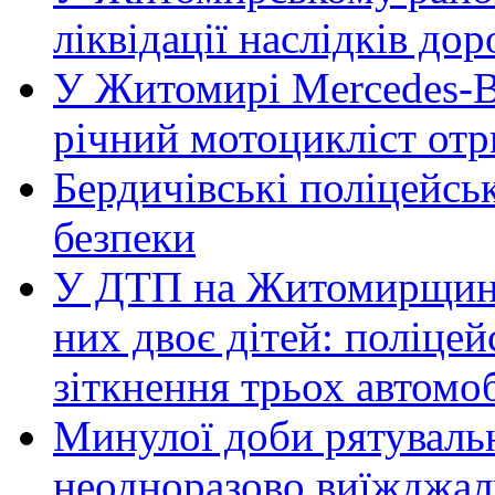
ліквідації наслідків д
У Житомирі Mercedes-Be
річний мотоцикліст от
Бердичівські поліцейсь
безпеки
У ДТП на Житомирщині 
них двоє дітей: поліце
зіткнення трьох автомоб
Минулої доби рятувал
неодноразово виїжджал