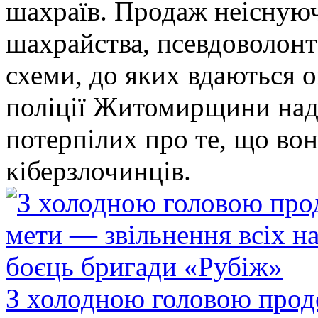
шахраїв. Продаж неіснуюч
шахрайства, псевдоволонт
схеми, до яких вдаються 
поліції Житомирщини над
потерпілих про те, що во
кіберзлочинців.
З холодною головою прод