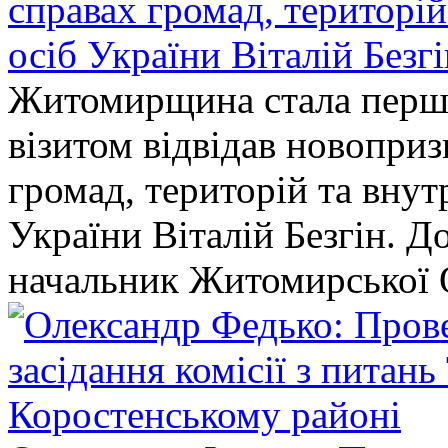
справах громад, територі
осіб України Віталій Безг
Житомирщина стала перши
візитом відвідав новопри
громад, територій та вну
України Віталій Безгін. Д
начальник Житомирської 