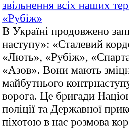
звільнення всіх наших те
«Рубіж»
В Україні продовжено запи
наступу»: «Сталевий корд
«Лють», «Рубіж», «Спарта
«Азов». Вони мають зміцн
майбутнього контрнаступу 
ворога. Це бригади Націон
поліції та Державної при
піхотою в нас розмова ко