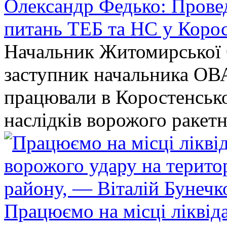
Олександр Федько: Проведе
питань ТЕБ та НС у Коро
Начальник Житомирської 
заступник начальника ОВ
працювали в Коростенськом
наслідків ворожого ракет
Працюємо на місці ліквіда