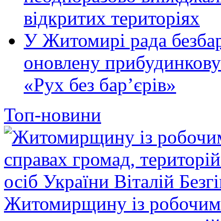
відкритих територіях
У Житомирі рада безбар
оновлену прибудинкову
«Рух без бар’єрів»
Топ-новини
Житомирщину із робочим в