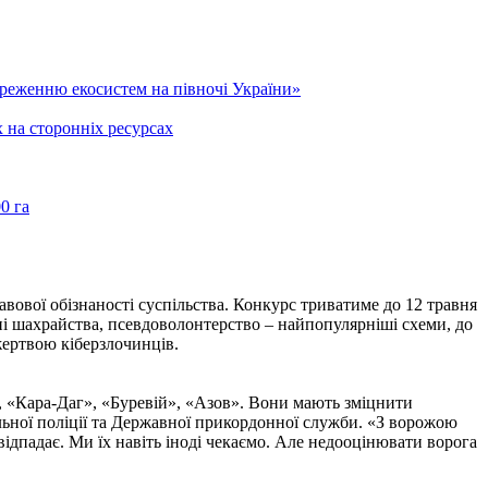
реженню екосистем на півночі України»
 на сторонніх ресурсах
0 га
вової обізнаності суспільства. Конкурс триватиме до 12 травня
нні шахрайства, псевдоволонтерство – найпопулярніші схеми, до
жертвою кіберзлочинців.
, «Кара-Даг», «Буревій», «Азов». Вони мають зміцнити
альної поліції та Державної прикордонної служби. «З ворожою
ідпадає. Ми їх навіть іноді чекаємо. Але недооцінювати ворога