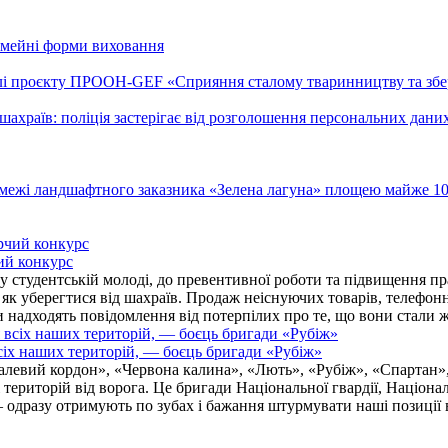
імейні форми виховання
лі проєкту ПРООН-GEF «Сприяння сталому тваринництву та збе
храїв: поліція застерігає від розголошення персональних даних
и межі ландшафтного заказника «Зелена лагуна» площею майже 10
ий конкурс
 студентській молоді, до превентивної роботи та підвищення пра
, як уберегтися від шахраїв. Продаж неіснуючих товарів, телефо
надходять повідомлення від потерпілих про те, що вони стали 
іх наших територій, — боєць бригади «Рубіж»
талевий кордон», «Червона калина», «Лють», «Рубіж», «Спартан»
і територій від ворога. Це бригади Національної гвардії, Націон
 одразу отримують по зубах і бажання штурмувати наші позиції в