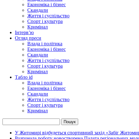
Економіка і бізнес
Скандали
Життя і суспільство
Спорт і культура
Кримінал
Інтерв’ю
Огляд преси
Влада і політика
Економіка і бізнес
Скандали
Життя і суспільство
Спорт і культура
Кримінал
Табло id
Влада і політика
Економіка і бізнес
Скандали
Життя і суспільство
Спорт і культура
Кримінал
У Житомирі відбудеться спортивний захід «Забіг Житом
Розпочала роботу новостворена Палата регіональних мол