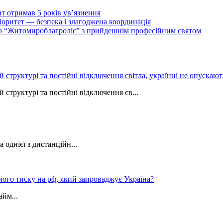
т отримав 5 років ув’язнення
ритет — безпека і злагоджена координація
тва “Житомироблагроліс” з прийдешнім професійним святом
ій структурі та постійні відключення світла, українці не опуска
 структурі та постійні відключення св...
однієї з дистанційн...
ного тиску на рф, який запроваджує Україна?
йм...