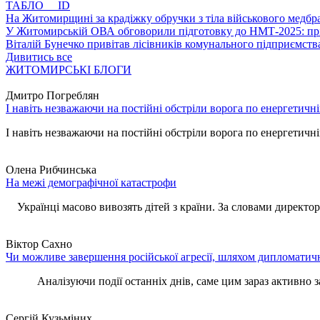
ТАБЛО ID
На Житомирщині за крадіжку обручки з тіла військового медбра
У Житомирській ОВА обговорили підготовку до НМТ-2025: пріо
Віталій Бунечко привітав лісівників комунального підприємс
Дивитись все
ЖИТОМИРСЬКІ БЛОГИ
Дмитро Погреблян
І навіть незважаючи на постійні обстріли ворога по енергетичн
І навіть незважаючи на постійні обстріли ворога по енергетичній
Олена Рибчинська
На межі демографічної катастрофи
Українці масово вивозять дітей з країни. За словами директора 
Віктор Сахно
Чи можливе завершення російської агресії, шляхом дипломатич
Аналізуючи події останніх днів, саме цим зараз активно за
Сергій Кузьміних