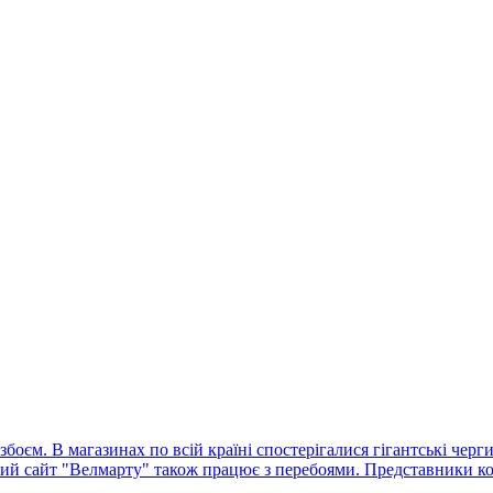
оєм. В магазинах по всій країні спостерігалися гігантські черг
ний сайт "Велмарту" також працює з перебоями. Представники ко