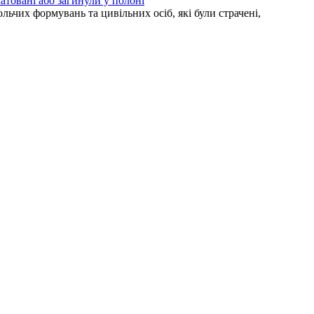
атовані або загинули у полоні
ьчих формувань та цивільних осіб, які були страчені,