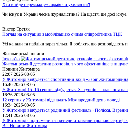
Хто вийде переможцем: армія чи ухилянти?!
Чи існує в Україні чесна журналістика? На щастя, ще досі існує
Віктор Третяк
Погляд на ситуацію з мобілізацією очима співробітника ТЦК
Усі канали та пабліки зараз тільки й роблять, що розповідають пр
Житомирські новини
Інтерв’ю
Житомирський десатник розповів, з чого ефективніше знищуват
Новини Житомира
22:07
2026-08-05
У Житомирі відбудеться спортивний захід «Забіг Житомирщин
16:46
2026-08-05
У Житомирі 15–16 серпня відбудеться XI турнір із плавання н
16:36
2026-08-05
12 серпня у Житомирі відзначать Міжнародний день молоді
16:34
2026-08-05
У Житомирі відбудеться родинний фестиваль «Полісся. Варен
12:41
2026-08-05
У Житомирі спортсмени та тренери отримали грошові сертифік
Всі Новини Житомира