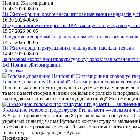
Новини Житомирщини
16:43
2026-08-05
На Житомирщині розпочалося чергове навчання кандидатів у с
16:30
2026-08-05
Представники Житомирської ОВА взяли участь у круглому сто
15:57
2026-08-05
Повідомлення про «міжнародну допомогу» виявилося пасткою ша
14:58
2026-08-05
На Житомирщині рятувальники ліквідували наслідки негоди
14:47
2026-08-05
За позовом екологічної прокуратури суд зобов’язав встановит
Всі Новини Житомирщини
Спецтема
Головне управління Нацполіції Житомирщини оголошує творч
Поліцейські пропонують долучитись усім охочим, у першу чергу
та має на меті створення низки соціальних роликів із порадами
яких вдаються ошуканти. Чи не щодня до поліції Житомирщини 
З холодною головою продовжуємо йти до мети — звільнення вс
В Україні продовжено запис до 8 бригад «Гвардії наступу»: «С
українські сили під час майбутнього контрнаступу та звільненн
піхотою в нас розмова коротка. Тільки вони починають штурм –
не варто», — боєць бригади «Рубіж».
Посміхнись