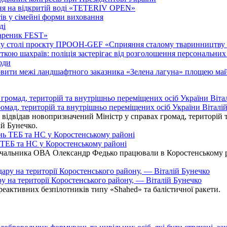
ання на відкритій воді «TETERIV OPEN»
ів у сімейні форми виховання
ді
Вареник FEST»
у столі проєкту ПРООН-GEF «Сприяння сталому тваринництву т
ою шахраїв: поліція застерігає від розголошення персональних 
оди
новити межі ландшафтного заказника «Зелена лагуна» площею ма
омад, територій та внутрішньо переміщених осіб України Віталій
ідвідав новопризначений Міністр у справах громад, територій т
ій Бунечко.
ь ТЕБ та НС у Коростенському районі
альника ОВА Олександр Федько працювали в Коростенському райо
ру на території Коростенського району, — Віталій Бунечко
 реактивних безпілотників типу «Shahed» та балістичної ракети.