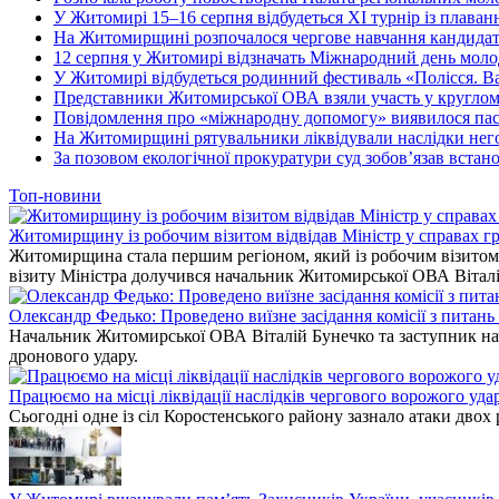
У Житомирі 15–16 серпня відбудеться XI турнір із плав
На Житомирщині розпочалося чергове навчання кандидат
12 серпня у Житомирі відзначать Міжнародний день моло
У Житомирі відбудеться родинний фестиваль «Полісся. 
Представники Житомирської ОВА взяли участь у круглом
Повідомлення про «міжнародну допомогу» виявилося пастк
На Житомирщині рятувальники ліквідували наслідки нег
За позовом екологічної прокуратури суд зобов’язав вста
Топ-новини
Житомирщину із робочим візитом відвідав Міністр у справах гр
Житомирщина стала першим регіоном, який із робочим візитом в
візиту Міністра долучився начальник Житомирської ОВА Вітал
Олександр Федько: Проведено виїзне засідання комісії з питан
Начальник Житомирської ОВА Віталій Бунечко та заступник нач
дронового удару.
Працюємо на місці ліквідації наслідків чергового ворожого уда
Сьогодні одне із сіл Коростенського району зазнало атаки двох