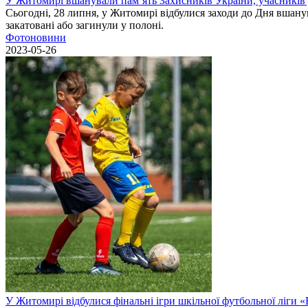
У Житомирі вшанували пам’ять Захисників України, учасників до
Сьогодні, 28 липня, у Житомирі відбулися заходи до Дня вшанув
закатовані або загинули у полоні.
Фотоновини
2023-05-26
У Житомирі відбулися фінальні ігри шкільної футбольної ліги