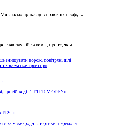
. Ми знаємо приклади справжніх профі, ...
о свавілля військкомів, про те, як ч...
и ворожі повітряні цілі
а»
а відкритій воді «TETERIV OPEN»
ик FEST»
ати за міжнародні спортивні перемоги