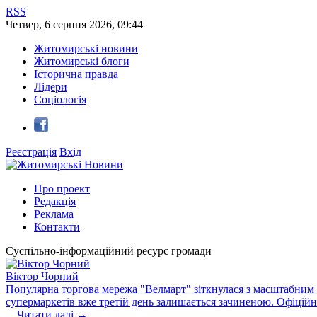
RSS
Четвер
,
6
серпня
2026
,
09:44
Житомирські новини
Житомирські блоги
Історична правда
Лідери
Соціологія
Реєстрація
Вхід
Про проект
Редакція
Реклама
Контакти
Суспільно-інформаційний ресурс громади
Віктор Чорний
Популярна торгова мережа "Велмарт" зіткнулася з масштабним зб
супермаркетів вже третій день залишається зачиненою. Офіцій
...
Читати далі →