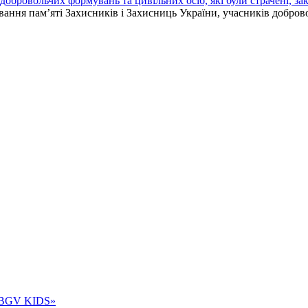
бровольчих формувань та цивільних осіб, які були страчені, зак
ання пам’яті Захисників і Захисниць України, учасників добровол
 «BGV KIDS»