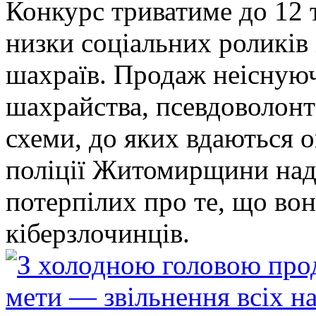
Конкурс триватиме до 12 т
низки соціальних роликів 
шахраїв. Продаж неіснуюч
шахрайства, псевдоволонт
схеми, до яких вдаються 
поліції Житомирщини над
потерпілих про те, що во
кіберзлочинців.