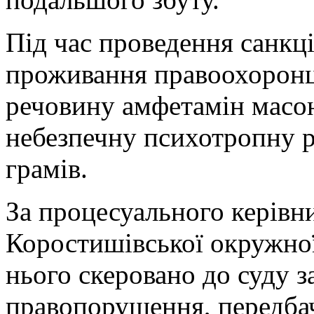
Під час проведення санкц
проживання правоохоронц
речовину амфетамін масою
небезпечну психотропну 
грамів.
За процесуального керівн
Коростишівської окружної
нього скеровано до суду 
правопорушення, передбач