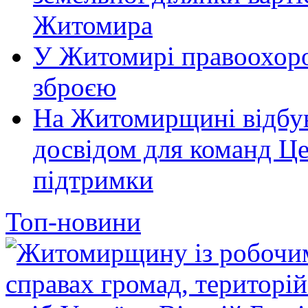
Житомира
У Житомирі правоохоро
зброєю
На Житомирщині відбув
досвідом для команд Це
підтримки
Топ-новини