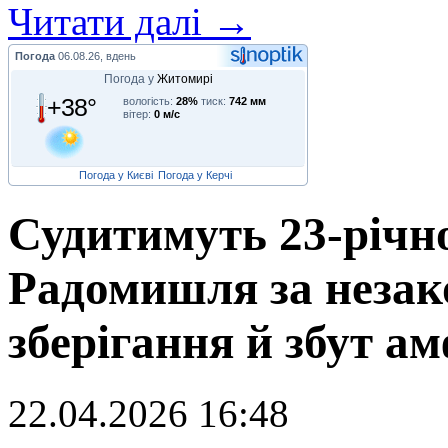
Читати далі →
Погода
06.08.26, вдень
Погода у
Житомирі
+38°
вологість:
28%
тиск:
742 мм
вітер:
0 м/с
Погода у Києві
Погода у Керчі
Судитимуть 23-річн
Радомишля за незак
зберігання й збут а
22.04.2026 16:48