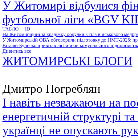
У Житомирі відбулися фін
футбольної ліги «BGV K
ТАБЛО ID
На Житомирщині за крадіжку обручки з тіла військового медбра
У Житомирській ОВА обговорили підготовку до НМТ-2025: пріо
Віталій Бунечко привітав лісівників комунального підприємс
Дивитись все
ЖИТОМИРСЬКІ БЛОГИ
Дмитро Погреблян
І навіть незважаючи на по
енергетичній структурі та
українці не опускають ру