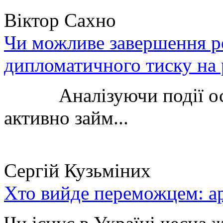
Віктор Сахно
Чи можливе завершення ро
дипломатичного тиску на 
Аналізуючи події остан
активно займ...
Сергій Кузьміних
Хто вийде переможцем: ар