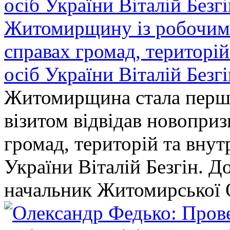
Житомирщину із робочим в
справах громад, територі
осіб України Віталій Безг
Житомирщина стала перши
візитом відвідав новопри
громад, територій та вну
України Віталій Безгін. Д
начальник Житомирської 