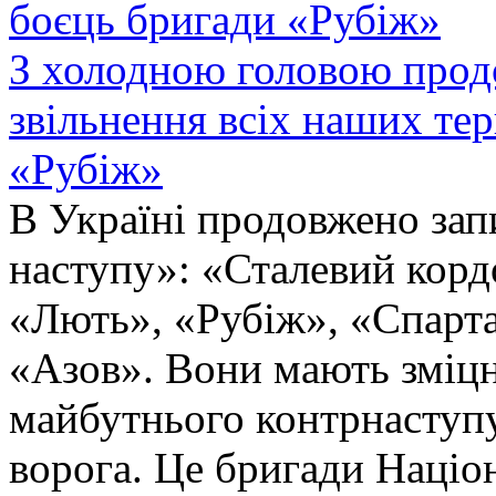
З холодною головою прод
звільнення всіх наших те
«Рубіж»
В Україні продовжено запи
наступу»: «Сталевий корд
«Лють», «Рубіж», «Спарта
«Азов». Вони мають зміцн
майбутнього контрнаступу 
ворога. Це бригади Націон