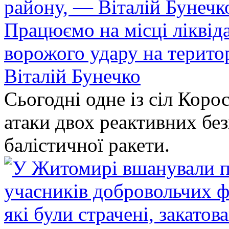
Працюємо на місці ліквіда
ворожого удару на терито
Віталій Бунечко
Сьогодні одне із сіл Коро
атаки двох реактивних без
балістичної ракети.