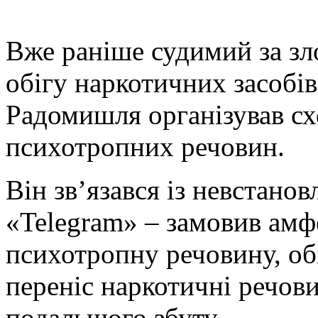
В
же раніше судимий за зл
обігу наркотичних засобів
Радомишля організував с
психотропних речовин.
Він зв’язався із невстан
«Telegram» – замовив амф
психотропну речовину, об
переніс наркотичні речов
подальшого збуту.