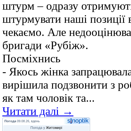
штурм – одразу отримують
штурмувати наші позиції в
чекаємо. Але недооцінюва
бригади «Рубіж».
Посміхнись
- Якось жінка запрацювалас
вирішила подзвонити з ро
як там чоловік та...
Читати далі →
Погода
09.08.26, вдень
Погода у
Житомирі