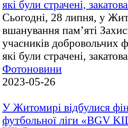
які були страчені, закатов
Сьогодні, 28 липня, у Жи
вшанування пам’яті Захис
учасників добровольчих ф
які були страчені, закатов
Фотоновини
2023-05-26
У Житомирі відбулися фін
футбольної ліги «BGV K