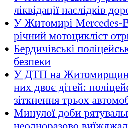
ліквідації наслідків д
У Житомирі Mercedes-Be
річний мотоцикліст от
Бердичівські поліцейсь
безпеки
У ДТП на Житомирщині 
них двоє дітей: поліце
зіткнення трьох автомоб
Минулої доби рятувал
неодноразово виїжджал