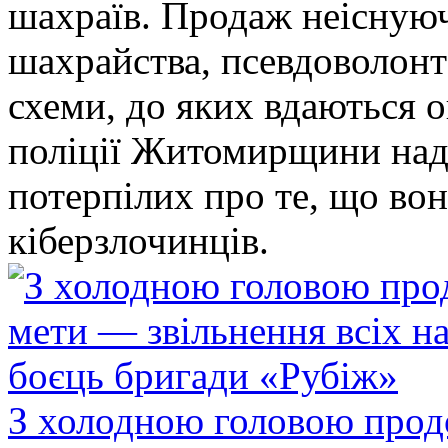
шахраїв. Продаж неіснуюч
шахрайства, псевдоволонт
схеми, до яких вдаються 
поліції Житомирщини над
потерпілих про те, що во
кіберзлочинців.
З холодною головою прод