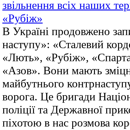
звільнення всіх наших те
«Рубіж»
В Україні продовжено запи
наступу»: «Сталевий корд
«Лють», «Рубіж», «Спарта
«Азов». Вони мають зміцн
майбутнього контрнаступу 
ворога. Це бригади Націон
поліції та Державної при
піхотою в нас розмова ко