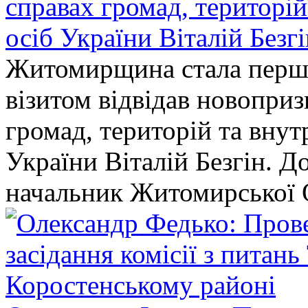
справах громад, територі
осіб України Віталій Безг
Житомирщина стала перши
візитом відвідав новопри
громад, територій та вну
України Віталій Безгін. Д
начальник Житомирської 