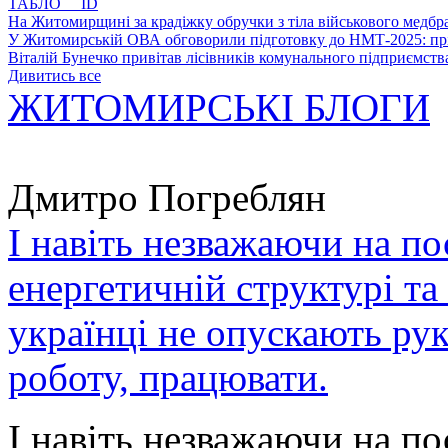
ТАБЛО ID
На Житомирщині за крадіжку обручки з тіла військового медбра
У Житомирській ОВА обговорили підготовку до НМТ-2025: пріо
Віталій Бунечко привітав лісівників комунального підприємс
Дивитись все
ЖИТОМИРСЬКІ БЛОГИ
Дмитро Погреблян
І навіть незважаючи на по
енергетичній структурі та
українці не опускають ру
роботу, працювати.
І навіть незважаючи на по