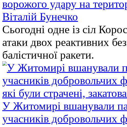
ворожого удару на терито
Віталій Бунечко
Сьогодні одне із сіл Коро
атаки двох реактивних без
балістичної ракети.
У Житомирі вшанували па
учасників добровольчих ф