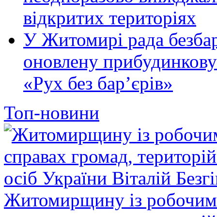
відкритих територіях
У Житомирі рада безбар
оновлену прибудинкову
«Рух без бар’єрів»
Топ-новини
Житомирщину із робочим в