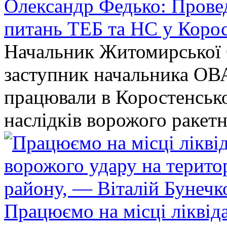
Олександр Федько: Проведе
питань ТЕБ та НС у Коро
Начальник Житомирської 
заступник начальника ОВ
працювали в Коростенськом
наслідків ворожого ракет
Працюємо на місці ліквіда