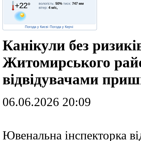
+22°
вологість:
50%
тиск:
747 мм
вітер:
4 м/с,
Погода у Києві
Погода у Керчі
Канікули без ризикі
Житомирського рай
відвідувачами приш
06.06.2026 20:09
Ю
венальна інспекторка в