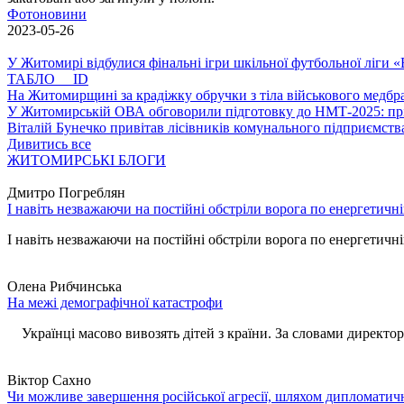
Фотоновини
2023-05-26
У Житомирі відбулися фінальні ігри шкільної футбольної ліги
ТАБЛО ID
На Житомирщині за крадіжку обручки з тіла військового медбра
У Житомирській ОВА обговорили підготовку до НМТ-2025: пріо
Віталій Бунечко привітав лісівників комунального підприємс
Дивитись все
ЖИТОМИРСЬКІ БЛОГИ
Дмитро Погреблян
І навіть незважаючи на постійні обстріли ворога по енергетичн
І навіть незважаючи на постійні обстріли ворога по енергетичній
Олена Рибчинська
На межі демографічної катастрофи
Українці масово вивозять дітей з країни. За словами директора 
Віктор Сахно
Чи можливе завершення російської агресії, шляхом дипломатич