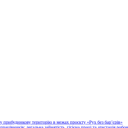
у прибудинкову територію в межах проєкту «Рух без бар’єрів»
працівників: легальна зайнятість, гігієна праці та атестація робо