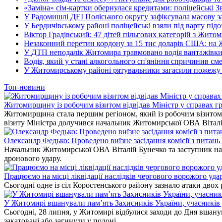
«Заміна» сім-картки обернулася кредитами: поліцейські З
У Радомишлі ДЕІ Поліського округу зафіксувала масову з
У Бердичівському районі поліцейські взяли під варту під
Віктор Градівський: 47 дітей пільгових категорій з Жит
Незаконний перетин кордону за 15 тис доларів США: на
У ДТП неподалік Житомира травмовано водія вантажівки
Водія, який у стані алкогольного сп'яніння спричинив см
У Житомирському районі рятувальники загасили пожежу у
Топ-новини
Житомирщину із робочим візитом відвідав Міністр у справах гр
Житомирщина стала першим регіоном, який із робочим візитом в
візиту Міністра долучився начальник Житомирської ОВА Вітал
Олександр Федько: Проведено виїзне засідання комісії з питан
Начальник Житомирської ОВА Віталій Бунечко та заступник нач
дронового удару.
Працюємо на місці ліквідації наслідків чергового ворожого уда
Сьогодні одне із сіл Коростенського району зазнало атаки двох
У Житомирі вшанували пам’ять Захисників України, учасників до
Сьогодні, 28 липня, у Житомирі відбулися заходи до Дня вшанув
закатовані або загинули у полоні.