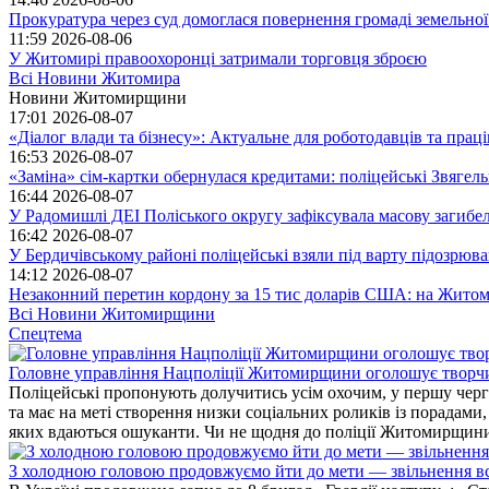
Прокуратура через суд домоглася повернення громаді земельної
11:59
2026-08-06
У Житомирі правоохоронці затримали торговця зброєю
Всі Новини Житомира
Новини Житомирщини
17:01
2026-08-07
«Діалог влади та бізнесу»: Актуальне для роботодавців та праців
16:53
2026-08-07
«Заміна» сім-картки обернулася кредитами: поліцейські Звягел
16:44
2026-08-07
У Радомишлі ДЕІ Поліського округу зафіксувала масову загибел
16:42
2026-08-07
У Бердичівському районі поліцейські взяли під варту підозрюва
14:12
2026-08-07
Незаконний перетин кордону за 15 тис доларів США: на Житом
Всі Новини Житомирщини
Спецтема
Головне управління Нацполіції Житомирщини оголошує творч
Поліцейські пропонують долучитись усім охочим, у першу чергу
та має на меті створення низки соціальних роликів із порадами
яких вдаються ошуканти. Чи не щодня до поліції Житомирщини 
З холодною головою продовжуємо йти до мети — звільнення вс