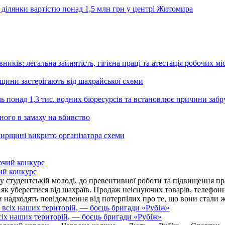
 ділянки вартістю понад 1,5 млн грн у центрі Житомира
ників: легальна зайнятість, гігієна праці та атестація робочих мі
ьщини застерігають від шахрайської схеми
ь понад 1,3 тис. водних біоресурсів та встановлює причини заб
ного в замаху на вбивство
ирщині викрито організатора схеми
ий конкурс
 студентській молоді, до превентивної роботи та підвищення пра
, як уберегтися від шахраїв. Продаж неіснуючих товарів, телефо
надходять повідомлення від потерпілих про те, що вони стали 
іх наших територій, — боєць бригади «Рубіж»