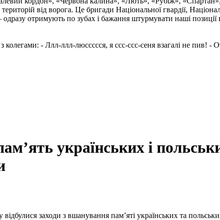
талевий кордон», «Червона калина», «Лють», «Рубіж», «Спартан»
і територій від ворога. Це бригади Національної гвардії, Націон
 одразу отримують по зубах і бажання штурмувати наші позиції в
олегами: - Ллл-ллл-люссссся, я ссс-ссс-сеня взагалі не пив! - От
м’ять українських і польських
и
ідбулися заходи з вшанування пам’яті українських та польських 