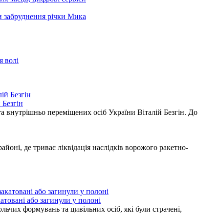
ни забруднення річки Мика
я волі
 Безгін
а внутрішньо переміщених осіб України Віталій Безгін. До
ні, де триває ліквідація наслідків ворожого ракетно-
атовані або загинули у полоні
ьчих формувань та цивільних осіб, які були страчені,