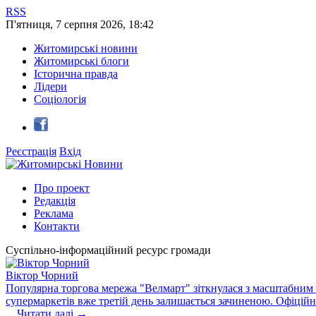
RSS
П'ятниця
,
7
серпня
2026
,
18:42
Житомирські новини
Житомирські блоги
Історична правда
Лідери
Соціологія
Реєстрація
Вхід
Про проект
Редакція
Реклама
Контакти
Суспільно-інформаційний ресурс громади
Віктор Чорний
Популярна торгова мережа "Велмарт" зіткнулася з масштабним зб
супермаркетів вже третій день залишається зачиненою. Офіцій
...
Читати далі →