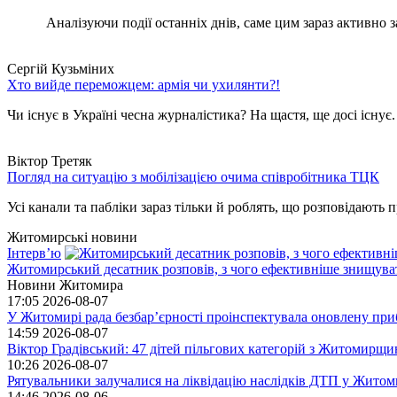
Аналізуючи події останніх днів, саме цим зараз активно за
Сергій Кузьміних
Хто вийде переможцем: армія чи ухилянти?!
Чи існує в Україні чесна журналістика? На щастя, ще досі існує
Віктор Третяк
Погляд на ситуацію з мобілізацією очима співробітника ТЦК
Усі канали та пабліки зараз тільки й роблять, що розповідають пр
Житомирські новини
Інтерв’ю
Житомирський десатник розповів, з чого ефективніше знищуват
Новини Житомира
17:05
2026-08-07
У Житомирі рада безбар’єрності проінспектувала оновлену при
14:59
2026-08-07
Віктор Градівський: 47 дітей пільгових категорій з Житомирщ
10:26
2026-08-07
Рятувальники залучалися на ліквідацію наслідків ДТП у Житом
14:46
2026-08-06