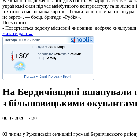
В Україні продовжено запис до 8 бригад «Гвардії наступу»: «С
українські сили під час майбутнього контрнаступу та звільненн
піхотою в нас розмова коротка. Тільки вони починають штурм –
не варто», — боєць бригади «Рубіж».
Посміхнись
- Повертається додому місцевий чиновник, добряче хильнувши з к
Читати далі →
Погода
07.08.26, вечір
Погода у
Житомирі
+30°
вологість:
54%
тиск:
740 мм
вітер:
2 м/с,
Погода у Києві
Погода у Керчі
На Бердичівщині вшанували па
з більшовицькими окупантам
06.07.2026 17:20
03
липня у Ружинській селищній громаді Бердичівського району в