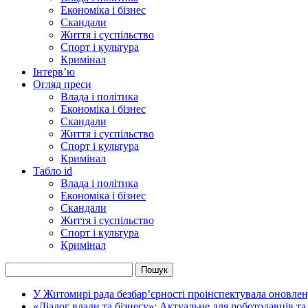
Економіка і бізнес
Скандали
Життя і суспільство
Спорт і культура
Кримінал
Інтерв’ю
Огляд преси
Влада і політика
Економіка і бізнес
Скандали
Життя і суспільство
Спорт і культура
Кримінал
Табло id
Влада і політика
Економіка і бізнес
Скандали
Життя і суспільство
Спорт і культура
Кримінал
У Житомирі рада безбар’єрності проінспектувала оновлен
«Діалог влади та бізнесу»: Актуальне для роботодавців та 