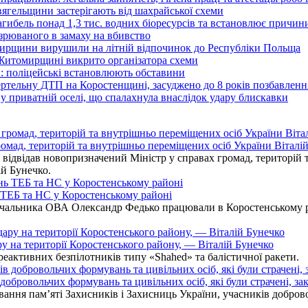
вягельщини застерігають від шахрайської схеми
агибель понад 1,3 тис. водних біоресурсів та встановлює причи
озрюваного в замаху на вбивство
омирщини вирушили на літній відпочинок до Республіки Польща
 Житомирщині викрито організатора схеми
: поліцейські встановлюють обставини
ертельну ДТП на Коростенщині, засуджено до 8 років позбавленн
 приватній оселі, що спалахнула внаслідок удару блискавки
омад, територій та внутрішньо переміщених осіб України Віталій
ідвідав новопризначений Міністр у справах громад, територій т
ій Бунечко.
ь ТЕБ та НС у Коростенському районі
альника ОВА Олександр Федько працювали в Коростенському райо
ру на території Коростенського району, — Віталій Бунечко
 реактивних безпілотників типу «Shahed» та балістичної ракети.
бровольчих формувань та цивільних осіб, які були страчені, зак
ання пам’яті Захисників і Захисниць України, учасників добровол