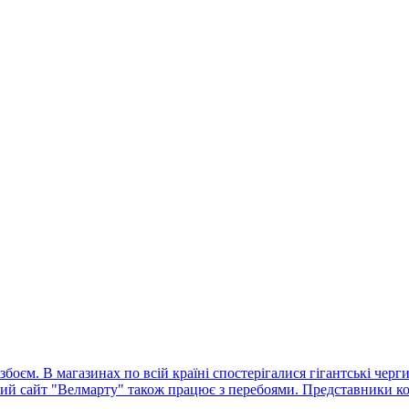
оєм. В магазинах по всій країні спостерігалися гігантські черг
ний сайт "Велмарту" також працює з перебоями. Представники ко