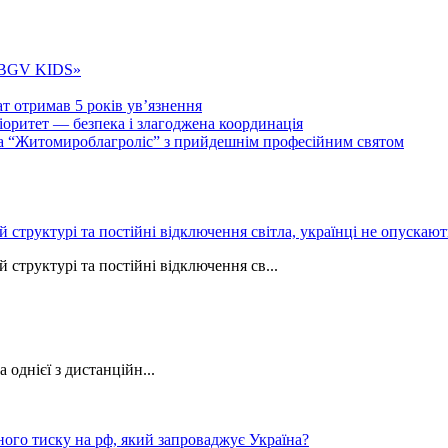
 «BGV KIDS»
т отримав 5 років ув’язнення
ритет — безпека і злагоджена координація
тва “Житомироблагроліс” з прийдешнім професійним святом
ій структурі та постійні відключення світла, українці не опуска
 структурі та постійні відключення св...
однієї з дистанційн...
ного тиску на рф, який запроваджує Україна?