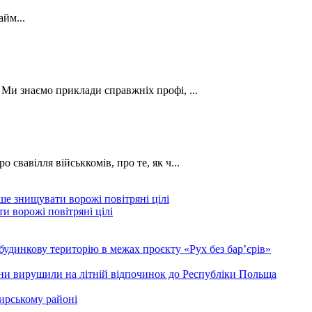
йм...
. Ми знаємо приклади справжніх профі, ...
о свавілля військкомів, про те, як ч...
и ворожі повітряні цілі
будинкову територію в межах проєкту «Рух без бар’єрів»
ини вирушили на літній відпочинок до Республіки Польща
ирському районі