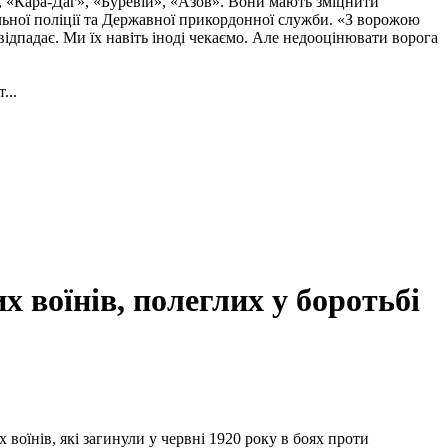
, «Кара-Даг», «Буревій», «Азов». Вони мають зміцнити
альної поліції та Державної прикордонної служби. «З ворожою
ідпадає. Ми їх навіть іноді чекаємо. Але недооцінювати ворога
...
 воїнів, полеглих у боротьбі
воїнів, які загинули у червні 1920 року в боях проти