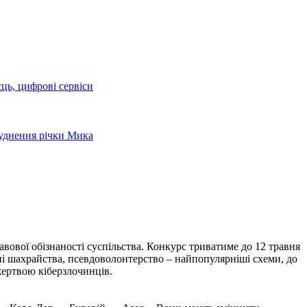
сць, цифрові сервіси
руднення річки Мика
вової обізнаності суспільства. Конкурс триватиме до 12 травня
нні шахрайства, псевдоволонтерство – найпопулярніші схеми, до
жертвою кіберзлочинців.