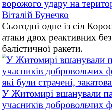
ворожого удару на терито
Віталій Бунечко
Сьогодні одне із сіл Коро
атаки двох реактивних без
балістичної ракети.
У Житомирі вшанували па
учасників добровольчих ф