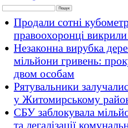
Продали сотні кубомет
правоохоронці викрили 
Незаконна вирубка дер
мільйони гривень: про
двом особам
Рятувальники залучалис
у Житомирському райо
СБУ заблокувала мільй
та легалізації комунал