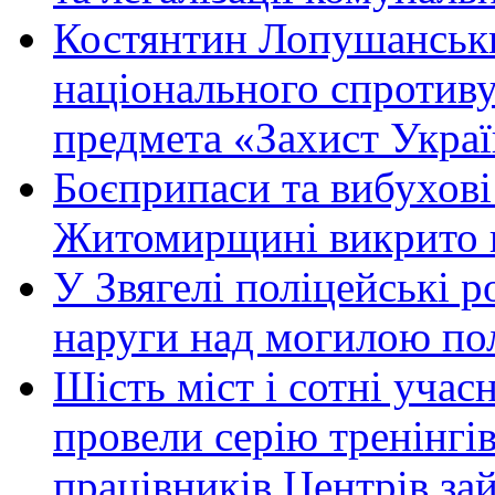
Костянтин Лопушанськ
національного спротиву
предмета «Захист Украї
Боєприпаси та вибухові
Житомирщині викрито 
У Звягелі поліцейські 
наруги над могилою по
Шість міст і сотні уча
провели серію тренінгів 
працівників Центрів за