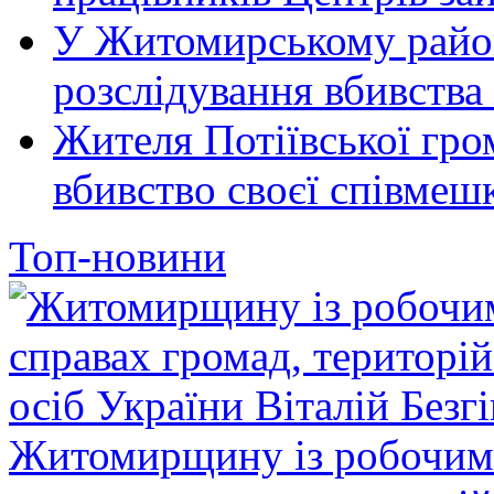
У Житомирському район
розслідування вбивства
Жителя Потіївської гро
вбивство своєї співмеш
Топ-новини
Житомирщину із робочим в