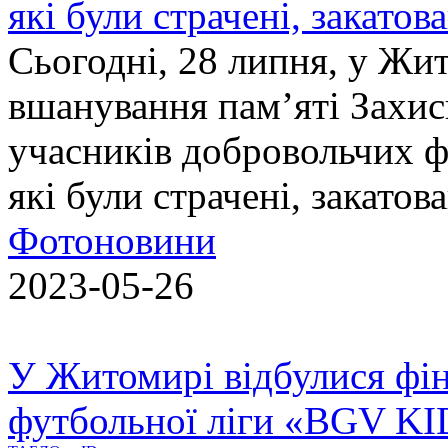
які були страчені, закатов
Сьогодні, 28 липня, у Жи
вшанування пам’яті Захис
учасників добровольчих ф
які були страчені, закатов
Фотоновини
2023-05-26
У Житомирі відбулися фін
футбольної ліги «BGV K