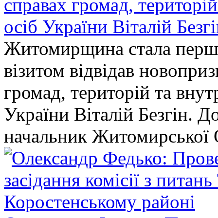
справах громад, територі
осіб України Віталій Безг
Житомирщина стала перши
візитом відвідав новопри
громад, територій та вну
України Віталій Безгін. Д
начальник Житомирської 