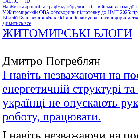
ТАБЛО ID
На Житомирщині за крадіжку обручки з тіла військового медбра
У Житомирській ОВА обговорили підготовку до НМТ-2025: пріо
Віталій Бунечко привітав лісівників комунального підприємс
Дивитись все
ЖИТОМИРСЬКІ БЛОГИ
Дмитро Погреблян
І навіть незважаючи на по
енергетичній структурі та
українці не опускають ру
роботу, працювати.
І навіть незважаючи на по