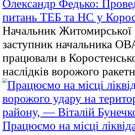
Олександр Федько: Проведе
питань ТЕБ та НС у Коро
Начальник Житомирської 
заступник начальника ОВ
працювали в Коростенськом
наслідків ворожого ракет
Працюємо на місці ліквіда