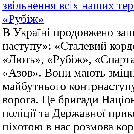
звільнення всіх наших те
«Рубіж»
В Україні продовжено запи
наступу»: «Сталевий корд
«Лють», «Рубіж», «Спарта
«Азов». Вони мають зміцн
майбутнього контрнаступу 
ворога. Це бригади Націон
поліції та Державної при
піхотою в нас розмова ко