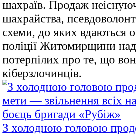
шахраїв. Продаж неіснуюч
шахрайства, псевдоволонт
схеми, до яких вдаються 
поліції Житомирщини над
потерпілих про те, що во
кіберзлочинців.
З холодною головою прод