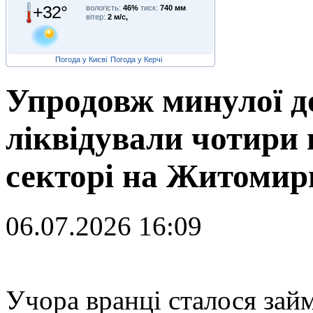
+32°
вологість:
46%
тиск:
740 мм
вітер:
2 м/с,
Погода у Києві
Погода у Керчі
Упродовж минулої д
ліквідували чотири
секторі на Житоми
06.07.2026 16:09
У
чора вранці сталося за