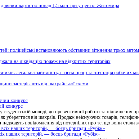
 ділянки вартістю понад 1,5 млн грн у центрі Житомира
ей: поліцейські встановлюють обставини зіткнення трьох автом
али на ліквідацію пожеж на відкритих територіях
ників: легальна зайнятість, гігієна праці та атестація робочих мі
ьщини застерігають від шахрайської схеми
ий конкурс
 студентській молоді, до превентивної роботи та підвищення пра
, як уберегтися від шахраїв. Продаж неіснуючих товарів, телефо
надходять повідомлення від потерпілих про те, що вони стали 
іх наших територій, — боєць бригади «Рубіж»