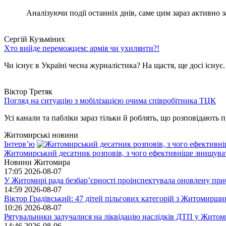
Аналізуючи події останніх днів, саме цим зараз активно за
Сергій Кузьміних
Хто вийде переможцем: армія чи ухилянти?!
Чи існує в Україні чесна журналістика? На щастя, ще досі існує
Віктор Третяк
Погляд на ситуацію з мобілізацією очима співробітника ТЦК
Усі канали та пабліки зараз тільки й роблять, що розповідають пр
Житомирські новини
Інтерв’ю
Житомирський десатник розповів, з чого ефективніше знищуват
Новини Житомира
17:05
2026-08-07
У Житомирі рада безбар’єрності проінспектувала оновлену при
14:59
2026-08-07
Віктор Градівський: 47 дітей пільгових категорій з Житомирщ
10:26
2026-08-07
Рятувальники залучалися на ліквідацію наслідків ДТП у Житом
14:46
2026-08-06