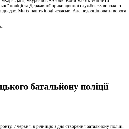
, «Кара-Даг», «Буревій», «Азов». Вони мають зміцнити
альної поліції та Державної прикордонної служби. «З ворожою
ідпадає. Ми їх навіть іноді чекаємо. Але недооцінювати ворога
...
ького батальйону поліції
онту. 7 червня, в річницю з дня створення батальйону поліції