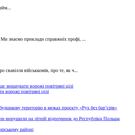
йм...
. Ми знаємо приклади справжніх профі, ...
о свавілля військкомів, про те, як ч...
и ворожі повітряні цілі
будинкову територію в межах проєкту «Рух без бар’єрів»
ини вирушили на літній відпочинок до Республіки Польща
ирському районі