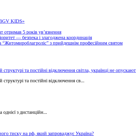
 «BGV KIDS»
т отримав 5 років ув’язнення
ритет — безпека і злагоджена координація
тва “Житомироблагроліс” з прийдешнім професійним святом
ій структурі та постійні відключення світла, українці не опуска
 структурі та постійні відключення св...
однієї з дистанційн...
ного тиску на рф, який запроваджує Україна?