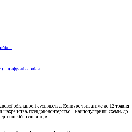
обілів
сць, цифрові сервіси
вової обізнаності суспільства. Конкурс триватиме до 12 травня
нні шахрайства, псевдоволонтерство – найпопулярніші схеми, до
жертвою кіберзлочинців.