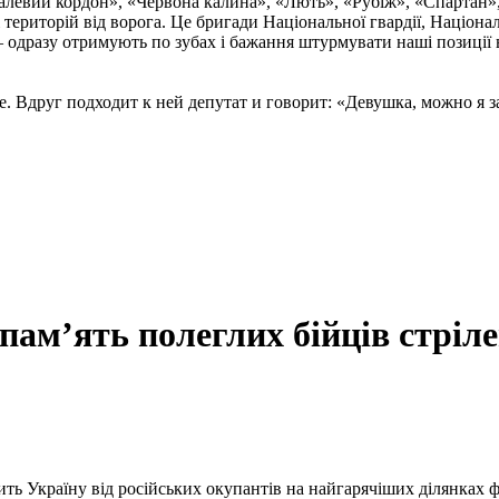
талевий кордон», «Червона калина», «Лють», «Рубіж», «Спартан»
і територій від ворога. Це бригади Національної гвардії, Націон
 одразу отримують по зубах і бажання штурмувати наші позиції в
. Вдруг подходит к ней депутат и говорит: «Девушка, можно я за
м’ять полеглих бійців стрілец
ь Україну від російських окупантів на найгарячіших ділянках фр