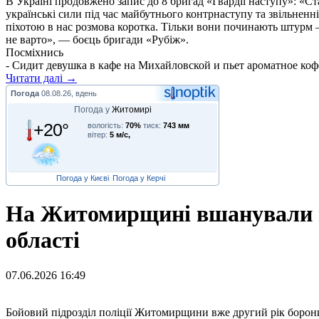
В Україні продовжено запис до 8 бригад «Гвардії наступу»: «С
українські сили під час майбутнього контрнаступу та звільненн
піхотою в нас розмова коротка. Тільки вони починають штурм –
не варто», — боєць бригади «Рубіж».
Посміхнись
- Сидит девушка в кафе на Михайловской и пьет ароматное кофе
Читати далі →
Погода
08.08.26, вдень
Погода у
Житомирі
+20°
вологість:
70%
тиск:
743 мм
вітер:
5 м/с,
Погода у Києві
Погода у Керчі
На Житомирщині вшанували па
області
07.06.2026 16:49
Б
ойовий підрозділ поліції Житомирщини вже другий рік боронит