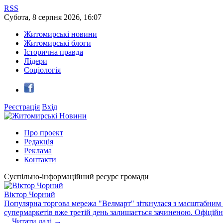
RSS
Субота
,
8
серпня
2026
,
16:07
Житомирські новини
Житомирські блоги
Історична правда
Лідери
Соціологія
Реєстрація
Вхід
Про проект
Редакція
Реклама
Контакти
Суспільно-інформаційний ресурс громади
Віктор Чорний
Популярна торгова мережа "Велмарт" зіткнулася з масштабним зб
супермаркетів вже третій день залишається зачиненою. Офіцій
...
Читати далі →