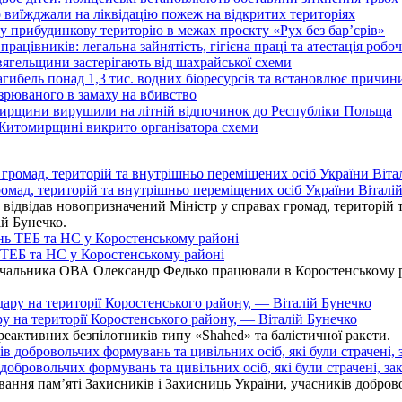
иїжджали на ліквідацію пожеж на відкритих територіях
у прибудинкову територію в межах проєкту «Рух без бар’єрів»
працівників: легальна зайнятість, гігієна праці та атестація робо
вягельщини застерігають від шахрайської схеми
агибель понад 1,3 тис. водних біоресурсів та встановлює причи
озрюваного в замаху на вбивство
омирщини вирушили на літній відпочинок до Республіки Польща
 Житомирщині викрито організатора схеми
омад, територій та внутрішньо переміщених осіб України Віталій
ідвідав новопризначений Міністр у справах громад, територій т
ій Бунечко.
ь ТЕБ та НС у Коростенському районі
альника ОВА Олександр Федько працювали в Коростенському райо
ру на території Коростенського району, — Віталій Бунечко
 реактивних безпілотників типу «Shahed» та балістичної ракети.
бровольчих формувань та цивільних осіб, які були страчені, зак
ання пам’яті Захисників і Захисниць України, учасників добровол