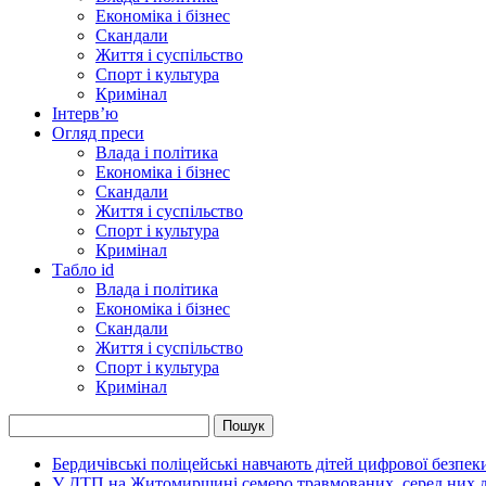
Економіка і бізнес
Скандали
Життя і суспільство
Спорт і культура
Кримінал
Інтерв’ю
Огляд преси
Влада і політика
Економіка і бізнес
Скандали
Життя і суспільство
Спорт і культура
Кримінал
Табло id
Влада і політика
Економіка і бізнес
Скандали
Життя і суспільство
Спорт і культура
Кримінал
Бердичівські поліцейські навчають дітей цифрової безпек
У ДТП на Житомирщині семеро травмованих, серед них дв