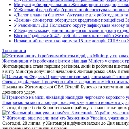
Минулої доби рятувальники Житомирщини неодноразово в
У Житомирі рада безбар’єрності проінспектувала оновлен
«Діалог влади та бізнесу»: Актуальне для роботодавців та 
«Заміна» сім-картки обернулася кредитами: поліцейські З
У Радомишлі ДЕІ Поліського округу зафіксувала масову з
У Бердичівському районі поліцейські взяли під варту під
Віктор Градівський: 47 дітей пільгових категорій з Жит
Незаконний перетин кордону за 15 тис доларів США: на
Топ-новини
Житомирщину із робочим візитом відвідав Міністр у справах гр
Житомирщина стала першим регіоном, який із робочим візитом в
візиту Міністра долучився начальник Житомирської ОВА Вітал
Олександр Федько: Проведено виїзне засідання комісії з питан
Начальник Житомирської ОВА Віталій Бунечко та заступник нач
дронового удару.
Працюємо на місці ліквідації наслідків чергового ворожого уда
Сьогодні одне із сіл Коростенського району зазнало атаки двох
У Житомирі вшанували пам’ять Захисників України, учасників до
Сьогодні, 28 липня, у Житомирі відбулися заходи до Дня вшанув
закатовані або загинули у полоні.