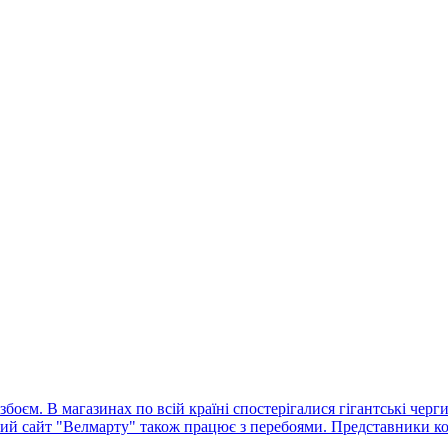
оєм. В магазинах по всій країні спостерігалися гігантські черг
ний сайт "Велмарту" також працює з перебоями. Представники ко