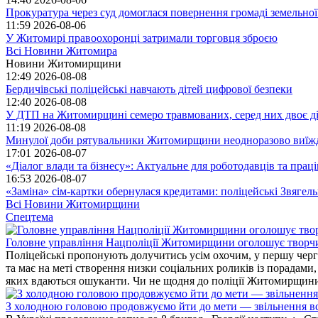
Прокуратура через суд домоглася повернення громаді земельної
11:59
2026-08-06
У Житомирі правоохоронці затримали торговця зброєю
Всі Новини Житомира
Новини Житомирщини
12:49
2026-08-08
Бердичівські поліцейські навчають дітей цифрової безпеки
12:40
2026-08-08
У ДТП на Житомирщині семеро травмованих, серед них двоє діт
11:19
2026-08-08
Минулої доби рятувальники Житомирщини неодноразово виїждж
17:01
2026-08-07
«Діалог влади та бізнесу»: Актуальне для роботодавців та праців
16:53
2026-08-07
«Заміна» сім-картки обернулася кредитами: поліцейські Звягел
Всі Новини Житомирщини
Спецтема
Головне управління Нацполіції Житомирщини оголошує творч
Поліцейські пропонують долучитись усім охочим, у першу чергу
та має на меті створення низки соціальних роликів із порадами
яких вдаються ошуканти. Чи не щодня до поліції Житомирщини 
З холодною головою продовжуємо йти до мети — звільнення вс