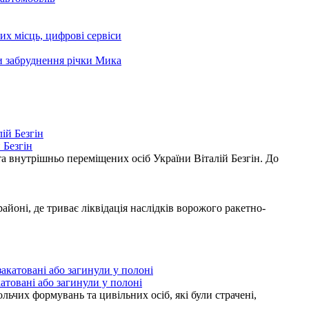
чих місць, цифрові сервіси
ни забруднення річки Мика
 Безгін
а внутрішньо переміщених осіб України Віталій Безгін. До
ні, де триває ліквідація наслідків ворожого ракетно-
атовані або загинули у полоні
ьчих формувань та цивільних осіб, які були страчені,