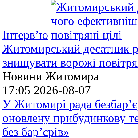
Інтерв’ю
Житомирський десатник ро
знищувати ворожі повітрян
Новини Житомира
17:05
2026-08-07
У Житомирі рада безбар’є
оновлену прибудинкову т
без бар’єрів»