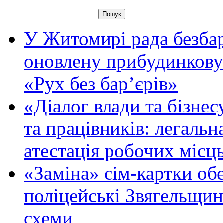
У Житомирі рада безбар
оновлену прибудинкову
«Рух без бар’єрів»
«Діалог влади та бізнес
та працівників: легальна
атестація робочих місць
«Заміна» сім-картки об
поліцейські Звягельщин
схеми