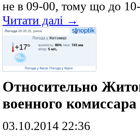
не в 09-00, тому що до 10-
Читати далі →
Погода
08.08.26, ранок
Погода у
Житомирі
+17°
вологість:
86%
тиск:
743 мм
вітер:
5 м/с,
Погода у Києві
Погода у Керчі
Относительно Жито
военного комиссара 
03.10.2014 22:36