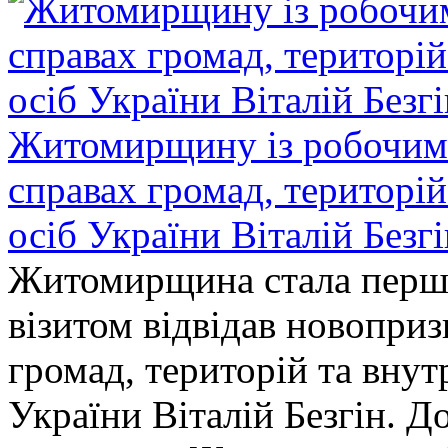
Житомирщину із робочим в
справах громад, територі
осіб України Віталій Безг
Житомирщина стала перши
візитом відвідав новопри
громад, територій та вну
України Віталій Безгін. Д