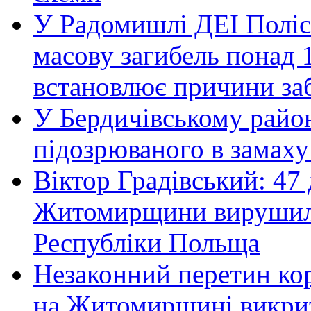
У Радомишлі ДЕІ Полісь
масову загибель понад 1
встановлює причини за
У Бердичівському район
підозрюваного в замаху
Віктор Градівський: 47 
Житомирщини вирушили 
Республіки Польща
Незаконний перетин ко
на Житомирщині викрит