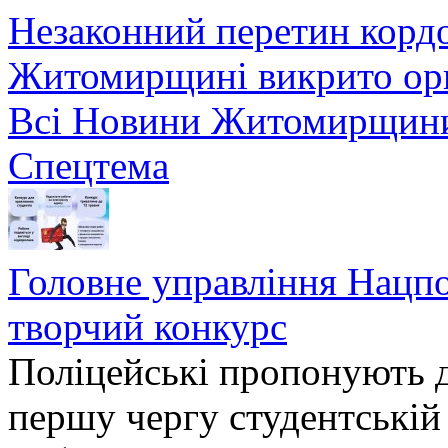
Незаконний перетин кордо
Житомирщині викрито орг
Всі Новини Житомирщин
Спецтема
Головне управління Нацп
творчий конкурс
Поліцейські пропонують д
першу чергу студентській