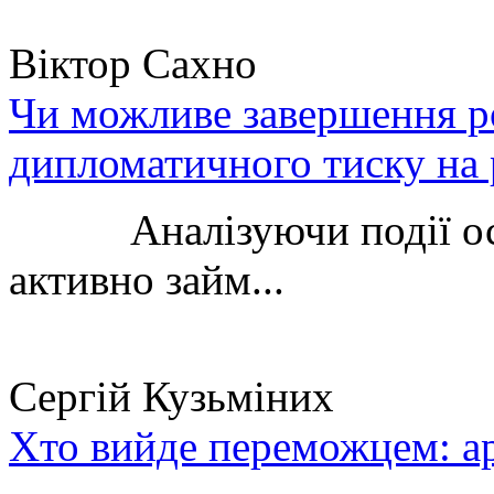
Віктор Сахно
Чи можливе завершення ро
дипломатичного тиску на 
Аналізуючи події остан
активно займ...
Сергій Кузьміних
Хто вийде переможцем: ар