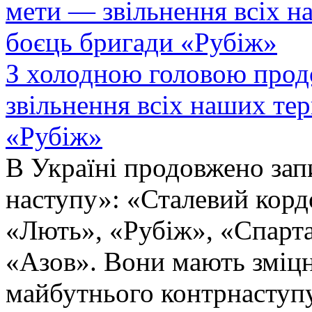
З холодною головою прод
звільнення всіх наших те
«Рубіж»
В Україні продовжено запи
наступу»: «Сталевий корд
«Лють», «Рубіж», «Спарта
«Азов». Вони мають зміцн
майбутнього контрнаступу 