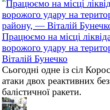
Працюємо на місці ліквіда
ворожого удару на терито
Віталій Бунечко
Сьогодні одне із сіл Коро
атаки двох реактивних без
балістичної ракети.