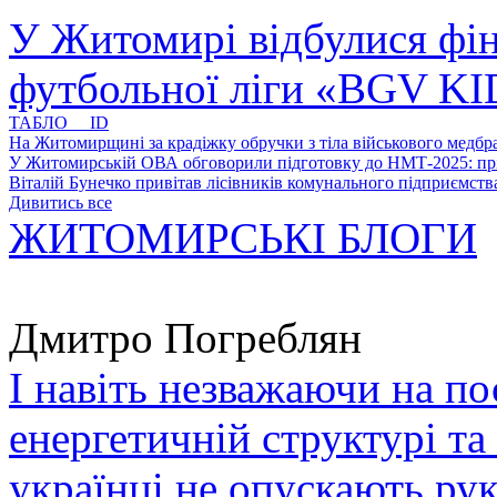
У Житомирі відбулися фін
футбольної ліги «BGV K
ТАБЛО ID
На Житомирщині за крадіжку обручки з тіла військового медбра
У Житомирській ОВА обговорили підготовку до НМТ-2025: пріо
Віталій Бунечко привітав лісівників комунального підприємс
Дивитись все
ЖИТОМИРСЬКІ БЛОГИ
Дмитро Погреблян
І навіть незважаючи на по
енергетичній структурі та
українці не опускають ру