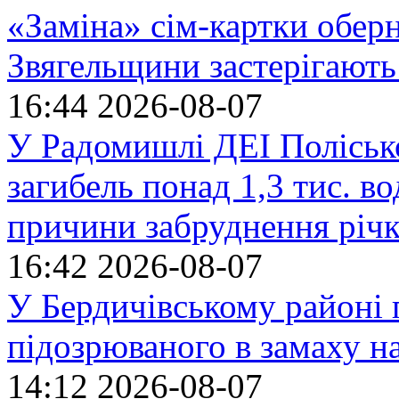
«Заміна» сім-картки обер
Звягельщини застерігають
16:44
2026-08-07
У Радомишлі ДЕІ Полісько
загибель понад 1,3 тис. в
причини забруднення річ
16:42
2026-08-07
У Бердичівському районі п
підозрюваного в замаху н
14:12
2026-08-07