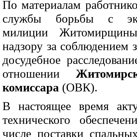
П
о материалам работнико
службы борьбы с эко
милиции Житомирщины 
надзору за соблюдением з
досудебное расследовани
отношении
Житомирско
комиссара
(ОВК).
В настоящее время акт
технического обеспече
числе поставки спальн