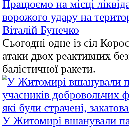
Працюємо на місці ліквіда
ворожого удару на терито
Віталій Бунечко
Сьогодні одне із сіл Коро
атаки двох реактивних без
балістичної ракети.
У Житомирі вшанували па