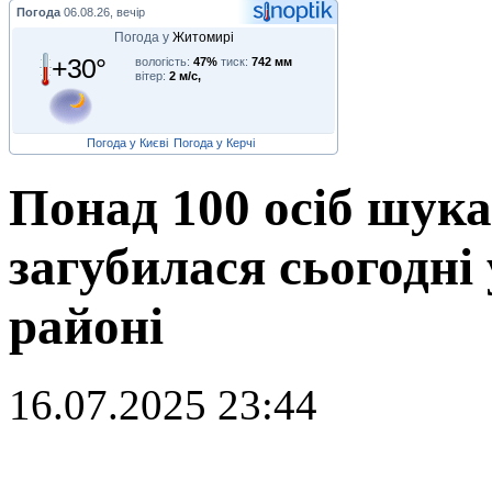
Погода
06.08.26, вечір
Погода у
Житомирі
+30°
вологість:
47%
тиск:
742 мм
вітер:
2 м/с,
Погода у Києві
Погода у Керчі
Понад 100 осіб шука
загубилася сьогодні
районі
16.07.2025 23:44