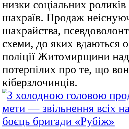
низки соціальних роликів 
шахраїв. Продаж неіснуюч
шахрайства, псевдоволонт
схеми, до яких вдаються 
поліції Житомирщини над
потерпілих про те, що во
кіберзлочинців.