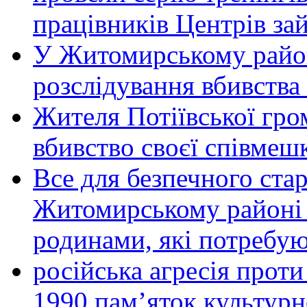
працівників Центрів за
У Житомирському район
розслідування вбивства
Жителя Потіївської гро
вбивство своєї співмеш
Все для безпечного стар
Житомирському районі 
родинами, які потребу
російська агресія прот
1990 пам’яток культурн