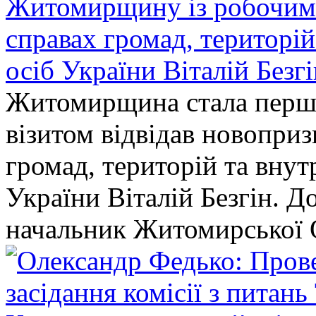
Житомирщину із робочим в
справах громад, територі
осіб України Віталій Безг
Житомирщина стала перши
візитом відвідав новопри
громад, територій та вну
України Віталій Безгін. Д
начальник Житомирської 