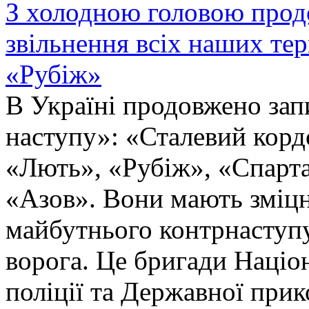
З холодною головою прод
звільнення всіх наших те
«Рубіж»
В Україні продовжено запи
наступу»: «Сталевий корд
«Лють», «Рубіж», «Спарта
«Азов». Вони мають зміцн
майбутнього контрнаступу 
ворога. Це бригади Націон
поліції та Державної при