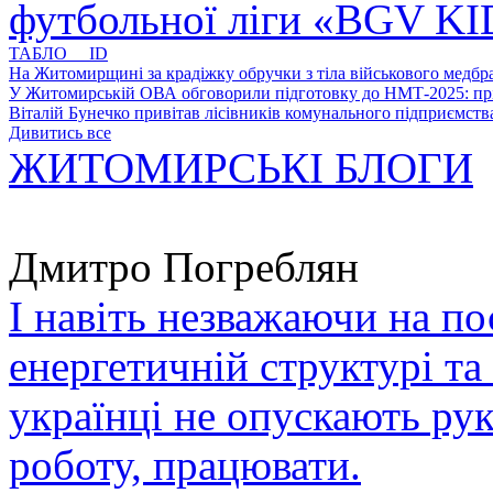
футбольної ліги «BGV K
ТАБЛО ID
На Житомирщині за крадіжку обручки з тіла військового медбра
У Житомирській ОВА обговорили підготовку до НМТ-2025: пріо
Віталій Бунечко привітав лісівників комунального підприємс
Дивитись все
ЖИТОМИРСЬКІ БЛОГИ
Дмитро Погреблян
І навіть незважаючи на по
енергетичній структурі та
українці не опускають ру
роботу, працювати.