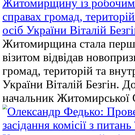
Житомирщину із робочим в
справах громад, територі
осіб України Віталій Безг
Житомирщина стала перши
візитом відвідав новопри
громад, територій та вну
України Віталій Безгін. Д
начальник Житомирської 