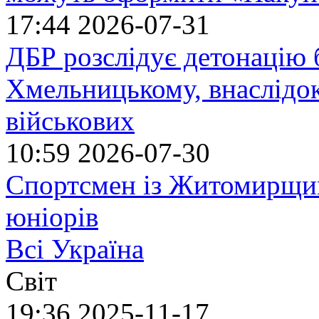
17:44
2026-07-31
ДБР розслідує детонацію б
Хмельницькому, внаслідок
військових
10:59
2026-07-30
Спортсмен із Житомирщин
юніорів
Всі Україна
Світ
19:36
2025-11-17