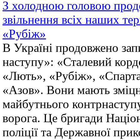
З холодною головою прод
звільнення всіх наших те
«Рубіж»
В Україні продовжено запи
наступу»: «Сталевий корд
«Лють», «Рубіж», «Спарта
«Азов». Вони мають зміцн
майбутнього контрнаступу 
ворога. Це бригади Націон
поліції та Державної при