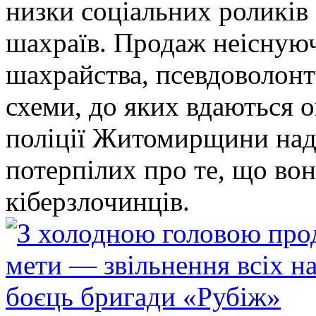
низки соціальних роликів 
шахраїв. Продаж неіснуюч
шахрайства, псевдоволонт
схеми, до яких вдаються 
поліції Житомирщини над
потерпілих про те, що во
кіберзлочинців.