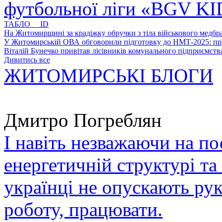
футбольної ліги «BGV K
ТАБЛО ID
На Житомирщині за крадіжку обручки з тіла військового медбра
У Житомирській ОВА обговорили підготовку до НМТ-2025: пріо
Віталій Бунечко привітав лісівників комунального підприємс
Дивитись все
ЖИТОМИРСЬКІ БЛОГИ
Дмитро Погреблян
І навіть незважаючи на по
енергетичній структурі та
українці не опускають ру
роботу, працювати.