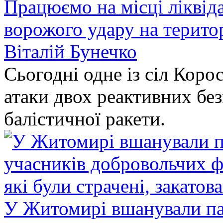
Працюємо на місці ліквіда
ворожого удару на терито
Віталій Бунечко
Сьогодні одне із сіл Коро
атаки двох реактивних без
балістичної ракети.
У Житомирі вшанували па