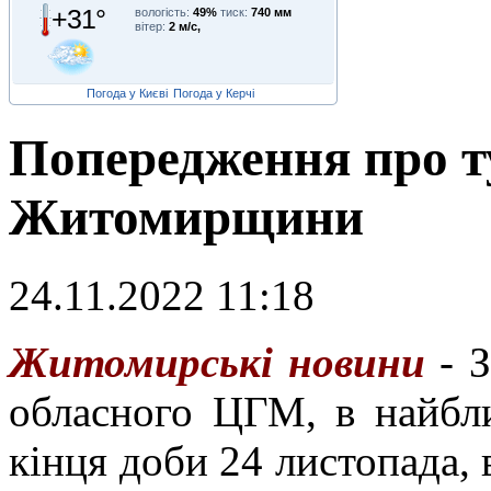
+31°
вологість:
49%
тиск:
740 мм
вітер:
2 м/с,
Погода у Києві
Погода у Керчі
Попередження про т
Житомирщини
24.11.2022 11:18
Ж
итомирські новини
- З
обласного ЦГМ, в найбл
кінця доби 24 листопада, 