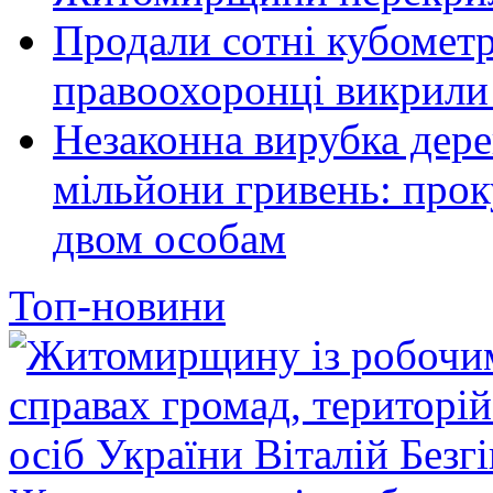
Продали сотні кубомет
правоохоронці викрили 
Незаконна вирубка дер
мільйони гривень: про
двом особам
Топ-новини