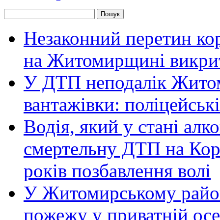
Незаконний перетин ко
на Житомирщині викрит
У ДТП неподалік Житом
вантажівки: поліцейськ
Водія, який у стані алк
смертельну ДТП на Кор
років позбавлення волі
У Житомирському район
пожежу у приватній осе