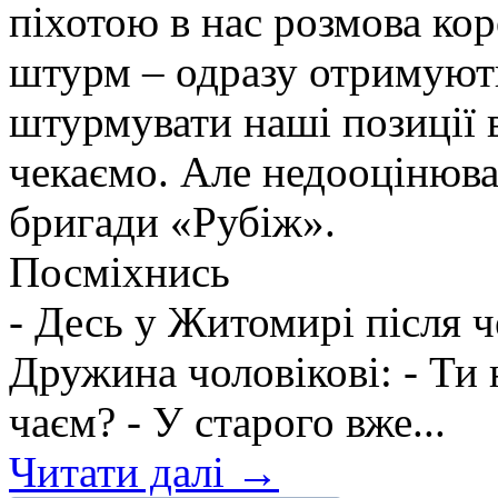
піхотою в нас розмова ко
штурм – одразу отримують
штурмувати наші позиції в
чекаємо. Але недооцінюва
бригади «Рубіж».
Посміхнись
- Десь у Житомирі після 
Дружина чоловікові: - Ти 
чаєм? - У старого вже...
Читати далі →