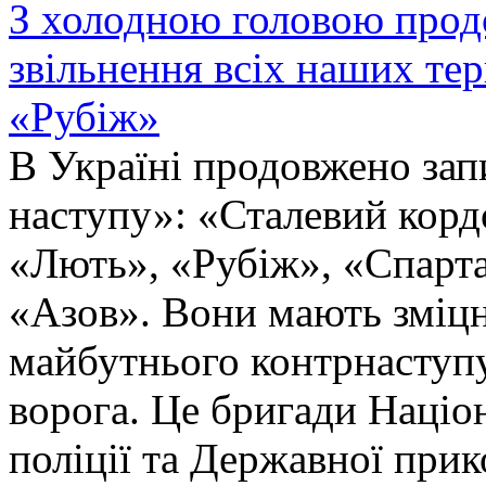
З холодною головою прод
звільнення всіх наших те
«Рубіж»
В Україні продовжено запи
наступу»: «Сталевий корд
«Лють», «Рубіж», «Спарта
«Азов». Вони мають зміцн
майбутнього контрнаступу 
ворога. Це бригади Націон
поліції та Державної при