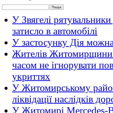
У Звягелі рятувальники
затисло в автомобілі
У застосунку Дія можн
Жителів Житомирщини 
часом не ігнорувати пов
укриттях
У Житомирському район
ліквідації наслідків д
У Житомирі Mercedes-Be