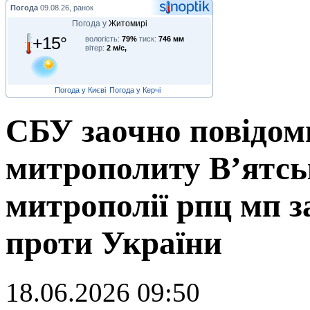
Погода
09.08.26, ранок
Погода у
Житомирі
+15°
вологість:
79%
тиск:
746 мм
вітер:
2 м/с,
Погода у Києві
Погода у Керчі
СБУ заочно повідом
митрополиту В’ятськ
митрополії рпц мп з
проти України
18.06.2026 09:50