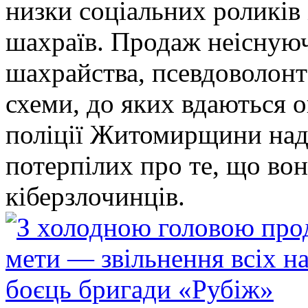
низки соціальних роликів 
шахраїв. Продаж неіснуюч
шахрайства, псевдоволонт
схеми, до яких вдаються 
поліції Житомирщини над
потерпілих про те, що во
кіберзлочинців.