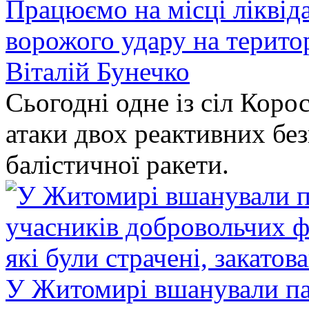
Працюємо на місці ліквіда
ворожого удару на терито
Віталій Бунечко
Сьогодні одне із сіл Коро
атаки двох реактивних без
балістичної ракети.
У Житомирі вшанували па