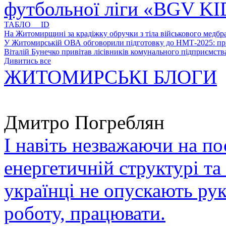
футбольної ліги «BGV K
ТАБЛО ID
На Житомирщині за крадіжку обручки з тіла військового медбра
У Житомирській ОВА обговорили підготовку до НМТ-2025: пріо
Віталій Бунечко привітав лісівників комунального підприємс
Дивитись все
ЖИТОМИРСЬКІ БЛОГИ
Дмитро Погреблян
І навіть незважаючи на по
енергетичній структурі та
українці не опускають ру
роботу, працювати.