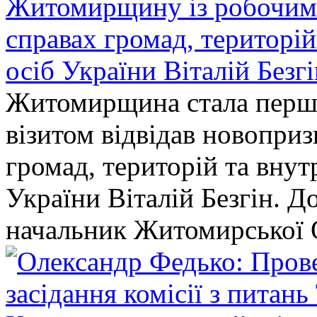
Житомирщину із робочим в
справах громад, територі
осіб України Віталій Безг
Житомирщина стала перши
візитом відвідав новопри
громад, територій та вну
України Віталій Безгін. Д
начальник Житомирської 