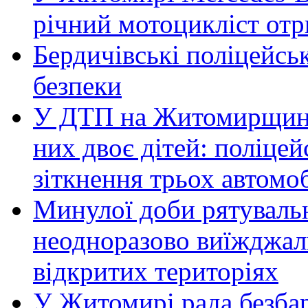
річний мотоцикліст от
Бердичівські поліцейсь
безпеки
У ДТП на Житомирщині 
них двоє дітей: поліце
зіткнення трьох автомоб
Минулої доби рятувал
неодноразово виїжджал
відкритих територіях
У Житомирі рада безбар