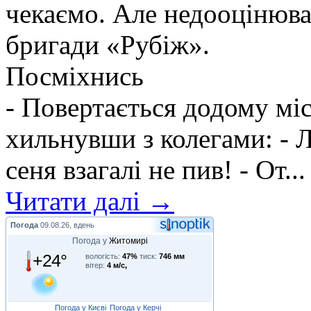
чекаємо. Але недооцінюва
бригади «Рубіж».
Посміхнись
- Повертається додому мі
хильнувши з колегами: - Л
сеня взагалі не пив! - От...
Читати далі →
Погода
09.08.26, вдень
Погода у
Житомирі
+24°
вологість:
47%
тиск:
746 мм
вітер:
4 м/с,
Погода у Києві
Погода у Керчі