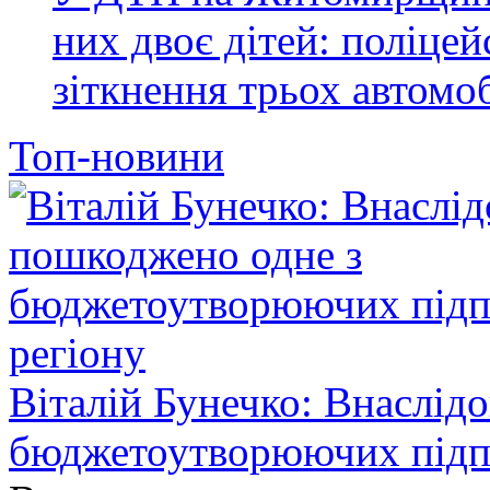
них двоє дітей: поліце
зіткнення трьох автомоб
Топ-новини
Віталій Бунечко: Внаслід
бюджетоутворюючих підп