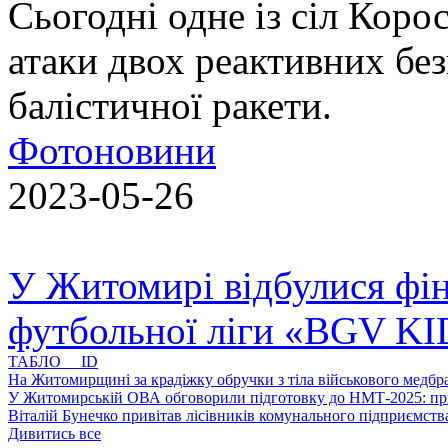
Сьогодні одне із сіл Коро
атаки двох реактивних без
балістичної ракети.
Фотоновини
2023-05-26
У Житомирі відбулися фін
футбольної ліги «BGV K
ТАБЛО ID
На Житомирщині за крадіжку обручки з тіла військового медбра
У Житомирській ОВА обговорили підготовку до НМТ-2025: пріо
Віталій Бунечко привітав лісівників комунального підприємс
Дивитись все