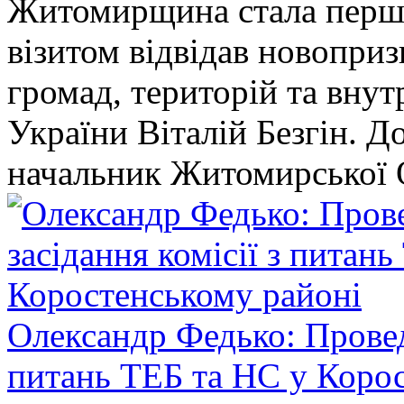
Житомирщина стала перши
візитом відвідав новопри
громад, територій та вну
України Віталій Безгін. Д
начальник Житомирської 
Олександр Федько: Проведе
питань ТЕБ та НС у Коро