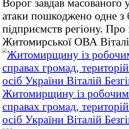
Ворог завдав масованого у
атаки пошкоджено одне 
підприємств регіону. Про
Житомирської ОВА Віталі
Житомирщину із робочим в
справах громад, територі
осіб України Віталій Безг