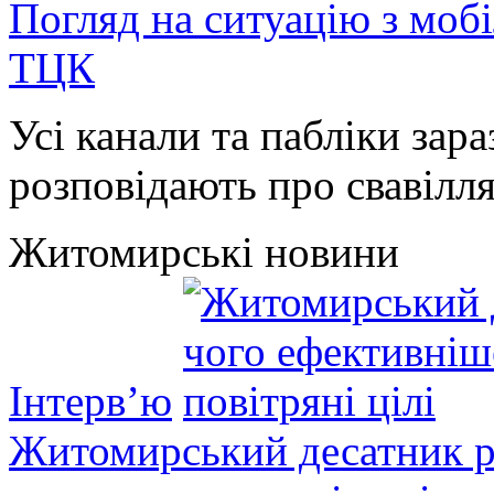
Погляд на ситуацію з моб
ТЦК
Усі канали та пабліки зара
розповідають про свавілля 
Житомирські новини
Інтерв’ю
Житомирський десатник ро