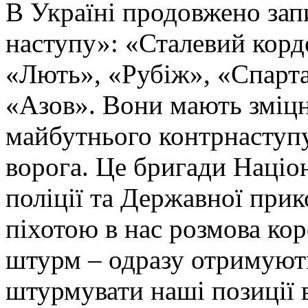
В Україні продовжено запи
наступу»: «Сталевий корд
«Лють», «Рубіж», «Спарта
«Азов». Вони мають зміцн
майбутнього контрнаступу 
ворога. Це бригади Націон
поліції та Державної при
піхотою в нас розмова ко
штурм – одразу отримують
штурмувати наші позиції в