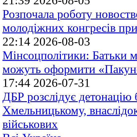
21:39
2026-08-05
Розпочала роботу новоств
молодіжних конгресів при
22:14
2026-08-03
Мінсоцполітики: Батьки 
можуть оформити «Пакун
17:44
2026-07-31
ДБР розслідує детонацію б
Хмельницькому, внаслідок
військових