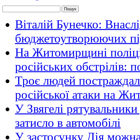
Віталій Бунечко: Внасл
бюджетоутворюючих пі
На Житомирщині поліці
російських обстрілів: 
Троє людей постраждали
російської атаки на Ж
У Звягелі рятувальники
затисло в автомобілі
У застосунку Дія можн