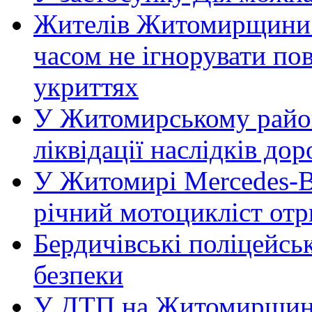
Жителів Житомирщини 
часом не ігнорувати пов
укриттях
У Житомирському район
ліквідації наслідків д
У Житомирі Mercedes-Be
річний мотоцикліст от
Бердичівські поліцейсь
безпеки
У ДТП на Житомирщині 