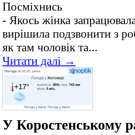
Посміхнись
- Якось жінка запрацювалас
вирішила подзвонити з ро
як там чоловік та...
Читати далі →
Погода
08.08.26, ранок
Погода у
Житомирі
+17°
вологість:
85%
тиск:
743 мм
вітер:
5 м/с,
Погода у Києві
Погода у Керчі
У Коростенському р