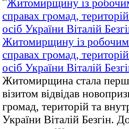
Житомирщину із робочим в
справах громад, територі
осіб України Віталій Безг
Житомирщина стала перши
візитом відвідав новопри
громад, територій та вну
України Віталій Безгін. Д