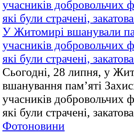
У Житомирі вшанували па
учасників добровольчих ф
які були страчені, закатов
Сьогодні, 28 липня, у Жи
вшанування пам’яті Захис
учасників добровольчих ф
які були страчені, закатов
Фотоновини