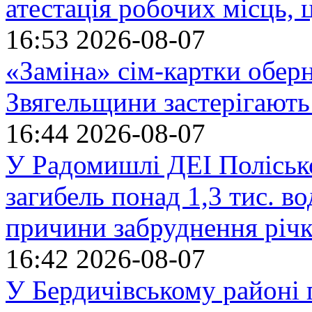
атестація робочих місць, 
16:53
2026-08-07
«Заміна» сім-картки обер
Звягельщини застерігають
16:44
2026-08-07
У Радомишлі ДЕІ Полісько
загибель понад 1,3 тис. в
причини забруднення річ
16:42
2026-08-07
У Бердичівському районі п