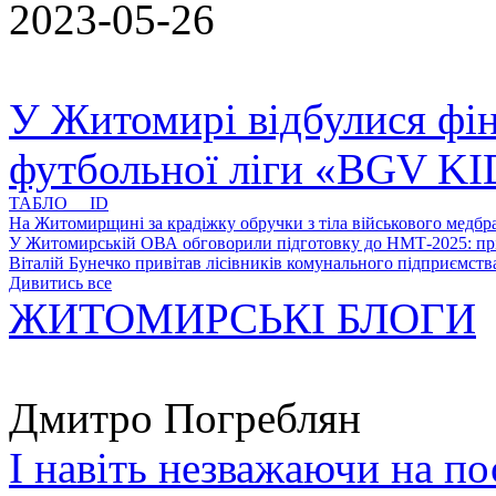
2023-05-26
У Житомирі відбулися фін
футбольної ліги «BGV K
ТАБЛО ID
На Житомирщині за крадіжку обручки з тіла військового медбра
У Житомирській ОВА обговорили підготовку до НМТ-2025: пріо
Віталій Бунечко привітав лісівників комунального підприємс
Дивитись все
ЖИТОМИРСЬКІ БЛОГИ
Дмитро Погреблян
І навіть незважаючи на по