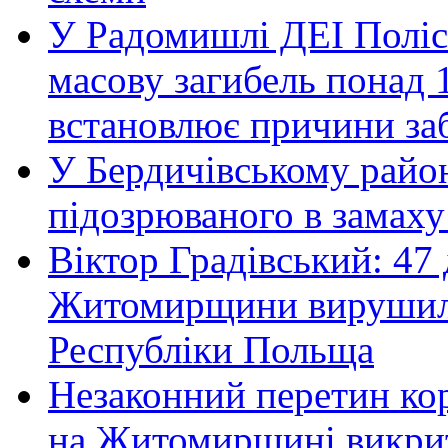
У Радомишлі ДЕІ Полісь
масову загибель понад 1
встановлює причини за
У Бердичівському район
підозрюваного в замаху
Віктор Градівський: 47 
Житомирщини вирушили 
Республіки Польща
Незаконний перетин ко
на Житомирщині викрит