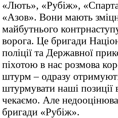
«Лють», «Рубіж», «Спарта
«Азов». Вони мають зміцн
майбутнього контрнаступу 
ворога. Це бригади Націон
поліції та Державної при
піхотою в нас розмова ко
штурм – одразу отримують
штурмувати наші позиції в
чекаємо. Але недооцінюва
бригади «Рубіж».