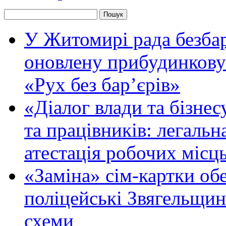
У Житомирі рада безбар
оновлену прибудинкову
«Рух без бар’єрів»
«Діалог влади та бізнес
та працівників: легальна
атестація робочих місць
«Заміна» сім-картки об
поліцейські Звягельщин
схеми