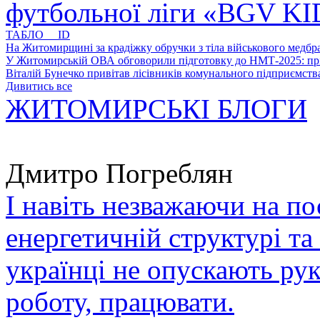
футбольної ліги «BGV K
ТАБЛО ID
На Житомирщині за крадіжку обручки з тіла військового медбра
У Житомирській ОВА обговорили підготовку до НМТ-2025: пріо
Віталій Бунечко привітав лісівників комунального підприємс
Дивитись все
ЖИТОМИРСЬКІ БЛОГИ
Дмитро Погреблян
І навіть незважаючи на по
енергетичній структурі та
українці не опускають ру
роботу, працювати.