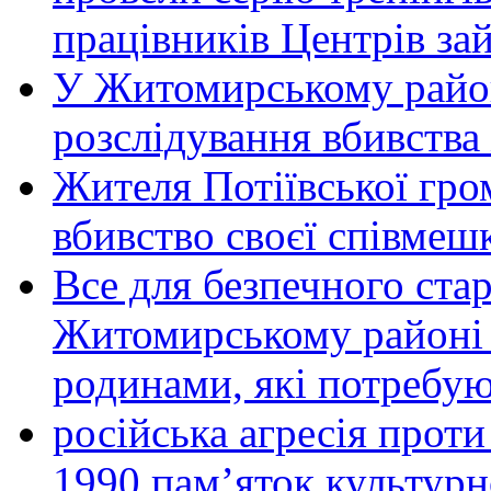
працівників Центрів за
У Житомирському район
розслідування вбивства
Жителя Потіївської гро
вбивство своєї співмеш
Все для безпечного стар
Житомирському районі 
родинами, які потребу
російська агресія прот
1990 пам’яток культурн