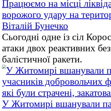
Працюємо на місці ліквіда
ворожого удару на терито
Віталій Бунечко
Сьогодні одне із сіл Коро
атаки двох реактивних без
балістичної ракети.
У Житомирі вшанували па