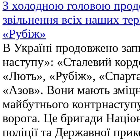
З холодною головою прод
звільнення всіх наших те
«Рубіж»
В Україні продовжено запи
наступу»: «Сталевий корд
«Лють», «Рубіж», «Спарта
«Азов». Вони мають зміцн
майбутнього контрнаступу 
ворога. Це бригади Націон
поліції та Державної при