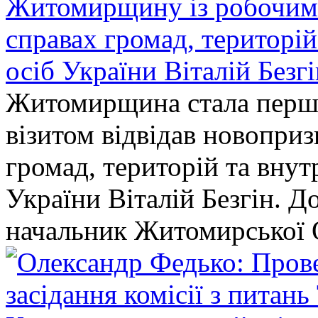
Житомирщину із робочим в
справах громад, територі
осіб України Віталій Безг
Житомирщина стала перши
візитом відвідав новопри
громад, територій та вну
України Віталій Безгін. Д
начальник Житомирської 