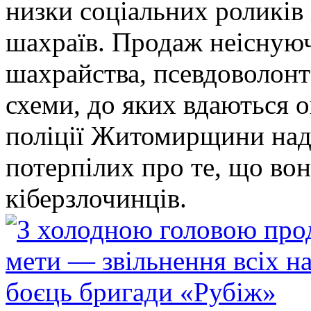
низки соціальних роликів 
шахраїв. Продаж неіснуюч
шахрайства, псевдоволонт
схеми, до яких вдаються 
поліції Житомирщини над
потерпілих про те, що во
кіберзлочинців.