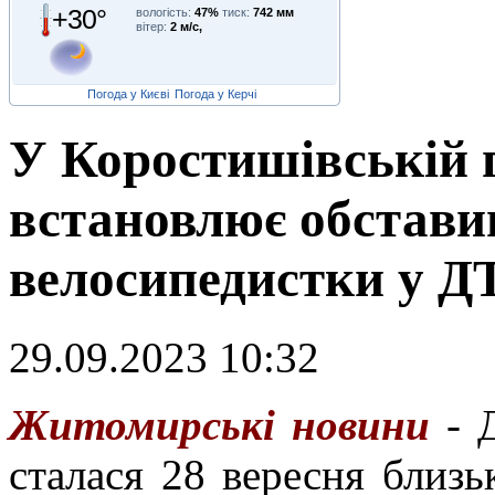
+30°
вологість:
47%
тиск:
742 мм
вітер:
2 м/с,
Погода у Києві
Погода у Керчі
У Коростишівській г
встановлює обстави
велосипедистки у Д
29.09.2023 10:32
Ж
итомирські новини
- Д
сталася 28 вересня близь