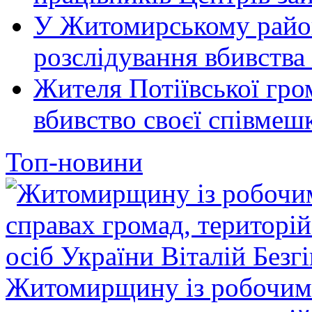
У Житомирському район
розслідування вбивства
Жителя Потіївської гро
вбивство своєї співмеш
Топ-новини
Житомирщину із робочим в