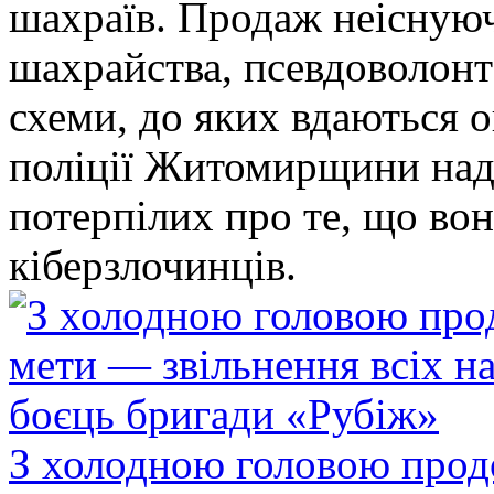
шахраїв. Продаж неіснуюч
шахрайства, псевдоволонт
схеми, до яких вдаються 
поліції Житомирщини над
потерпілих про те, що во
кіберзлочинців.
З холодною головою прод