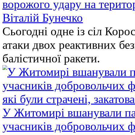
ворожого удару на терито
Віталій Бунечко
Сьогодні одне із сіл Коро
атаки двох реактивних без
балістичної ракети.
У Житомирі вшанували па
учасників добровольчих ф