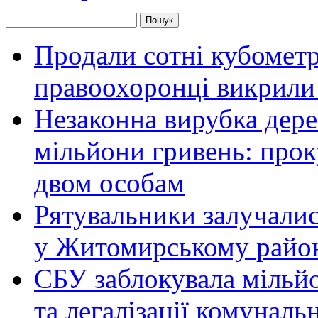
Продали сотні кубомет
правоохоронці викрили 
Незаконна вирубка дер
мільйони гривень: про
двом особам
Рятувальники залучалис
у Житомирському райо
СБУ заблокувала мільй
та легалізації комунал