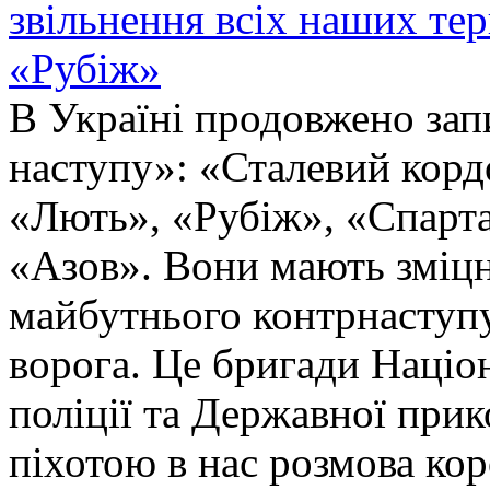
звільнення всіх наших те
«Рубіж»
В Україні продовжено запи
наступу»: «Сталевий корд
«Лють», «Рубіж», «Спарта
«Азов». Вони мають зміцн
майбутнього контрнаступу 
ворога. Це бригади Націон
поліції та Державної при
піхотою в нас розмова ко