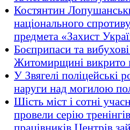
Костянтин Лопушанськ
національного спротиву
предмета «Захист Украї
Боєприпаси та вибухові
Житомирщині викрито 
У Звягелі поліцейські 
наруги над могилою по
Шість міст і сотні уча
провели серію тренінгів 
працівників Центрів за