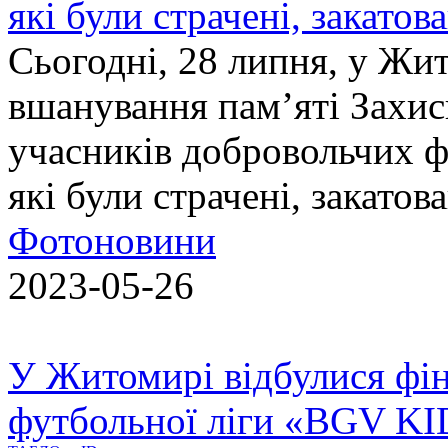
які були страчені, закатов
Сьогодні, 28 липня, у Жи
вшанування пам’яті Захис
учасників добровольчих ф
які були страчені, закатов
Фотоновини
2023-05-26
У Житомирі відбулися фін
футбольної ліги «BGV K