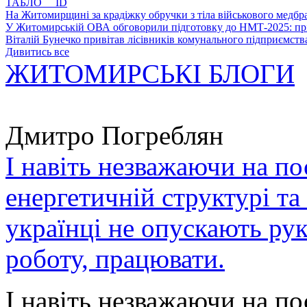
ТАБЛО ID
На Житомирщині за крадіжку обручки з тіла військового медбра
У Житомирській ОВА обговорили підготовку до НМТ-2025: пріо
Віталій Бунечко привітав лісівників комунального підприємс
Дивитись все
ЖИТОМИРСЬКІ БЛОГИ
Дмитро Погреблян
І навіть незважаючи на по
енергетичній структурі та
українці не опускають ру
роботу, працювати.
І навіть незважаючи на по