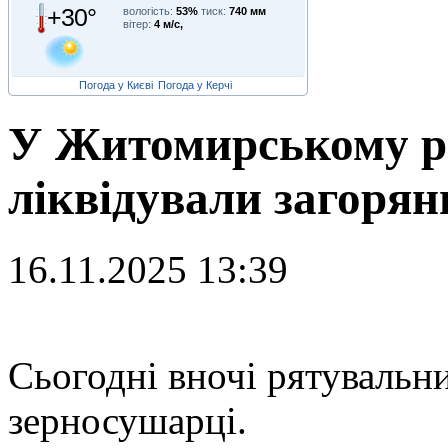
+30°
вологість:
53%
тиск:
740 мм
вітер:
4 м/с,
Погода у Києві
Погода у Керчі
У Житомирському р
ліквідували загорян
16.11.2025 13:39
С
ьогодні вночі рятувальн
зерносушарці.