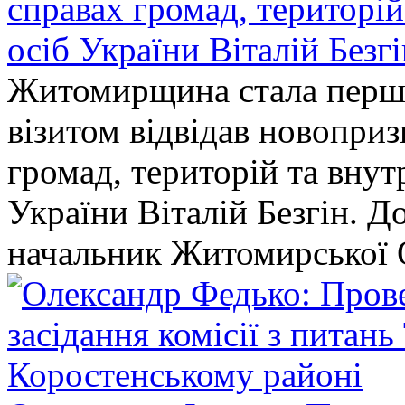
справах громад, територі
осіб України Віталій Безг
Житомирщина стала перши
візитом відвідав новопри
громад, територій та вну
України Віталій Безгін. Д
начальник Житомирської 