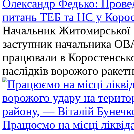
Олександр Федько: Проведе
питань ТЕБ та НС у Коро
Начальник Житомирської 
заступник начальника ОВ
працювали в Коростенськом
наслідків ворожого ракет
Працюємо на місці ліквіда