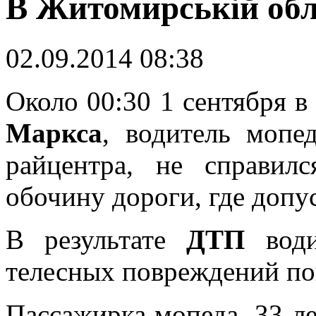
В Житомирській облас
02.09.2014 08:38
О
коло 00:30 1 сентября 
Маркса
, водитель мопе
райцентра, не справил
обочину дороги, где допу
В результате
ДТП
води
телесных повреждений по
Пассажирка мопеда, 33-ле