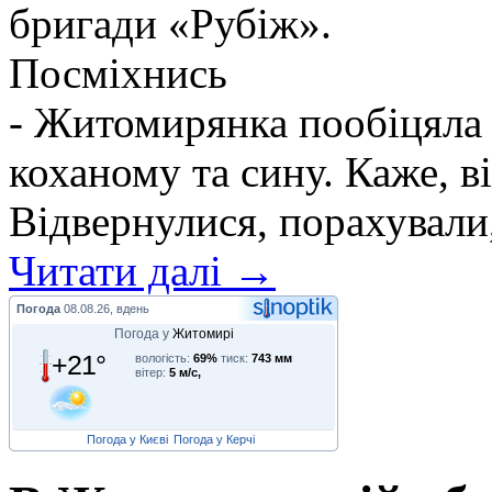
бригади «Рубіж».
Посміхнись
- Житомирянка пообіцяла
коханому та сину. Каже, ві
Відвернулися, порахували,
Читати далі →
Погода
08.08.26, вдень
Погода у
Житомирі
+21°
вологість:
69%
тиск:
743 мм
вітер:
5 м/с,
Погода у Києві
Погода у Керчі