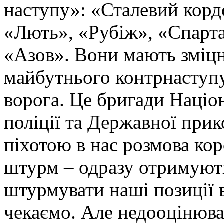
наступу»: «Сталевий корд
«Лють», «Рубіж», «Спарта
«Азов». Вони мають зміцн
майбутнього контрнаступу 
ворога. Це бригади Націон
поліції та Державної при
піхотою в нас розмова ко
штурм – одразу отримують
штурмувати наші позиції в
чекаємо. Але недооцінюва