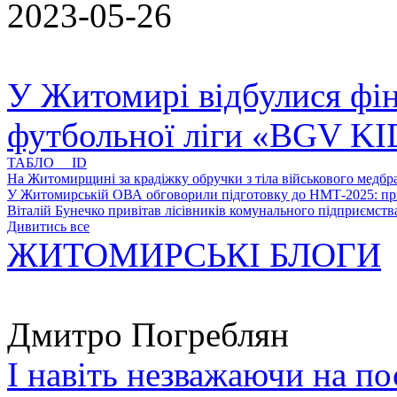
2023-05-26
У Житомирі відбулися фін
футбольної ліги «BGV K
ТАБЛО ID
На Житомирщині за крадіжку обручки з тіла військового медбра
У Житомирській ОВА обговорили підготовку до НМТ-2025: пріо
Віталій Бунечко привітав лісівників комунального підприємс
Дивитись все
ЖИТОМИРСЬКІ БЛОГИ
Дмитро Погреблян
І навіть незважаючи на по