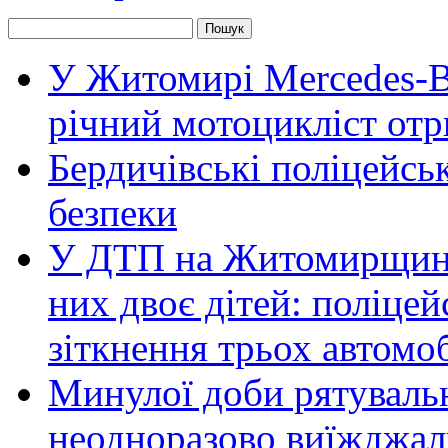
У Житомирі Mercedes-Be
річний мотоцикліст от
Бердичівські поліцейсь
безпеки
У ДТП на Житомирщині 
них двоє дітей: поліце
зіткнення трьох автомоб
Минулої доби рятувал
неодноразово виїжджал