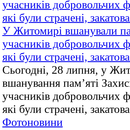
У Житомирі вшанували па
учасників добровольчих ф
які були страчені, закатов
Сьогодні, 28 липня, у Жи
вшанування пам’яті Захис
учасників добровольчих ф
які були страчені, закатов
Фотоновини