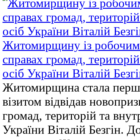
Житомирщину із робочим в
справах громад, територі
осіб України Віталій Безг
Житомирщина стала перши
візитом відвідав новопри
громад, територій та вну
України Віталій Безгін. Д