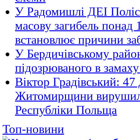
У Радомишлі ДЕІ Полісь
масову загибель понад 1
встановлює причини за
У Бердичівському район
підозрюваного в замаху
Віктор Градівський: 47 
Житомирщини вирушили 
Республіки Польща
Топ-новини