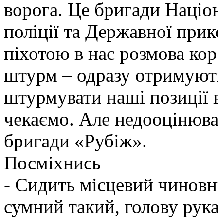
ворога. Це бригади Націон
поліції та Державної при
піхотою в нас розмова ко
штурм – одразу отримують
штурмувати наші позиції в
чекаємо. Але недооцінюва
бригади «Рубіж».
Посміхнись
- Cидить місцевий чиновни
сумний такий, голову рук