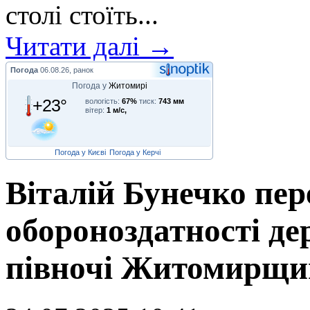
столі стоїть...
Читати далі →
Погода
06.08.26, ранок
Погода у
Житомирі
+23°
вологість:
67%
тиск:
743 мм
вітер:
1 м/с,
Погода у Києві
Погода у Керчі
Віталій Бунечко пер
обороноздатності де
півночі Житомирщи