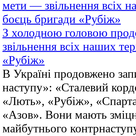
З холодною головою прод
звільнення всіх наших те
«Рубіж»
В Україні продовжено запи
наступу»: «Сталевий корд
«Лють», «Рубіж», «Спарта
«Азов». Вони мають зміцн
майбутнього контрнаступу 