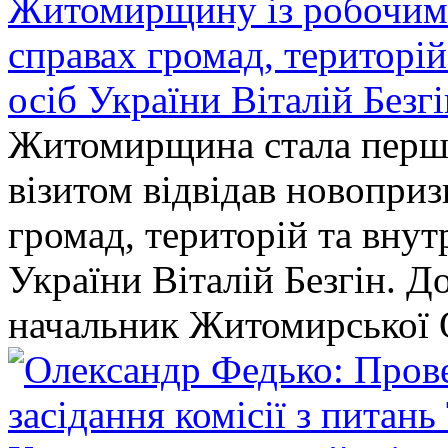
Житомирщину із робочим в
справах громад, територі
осіб України Віталій Безг
Житомирщина стала перши
візитом відвідав новопри
громад, територій та вну
України Віталій Безгін. Д
начальник Житомирської 