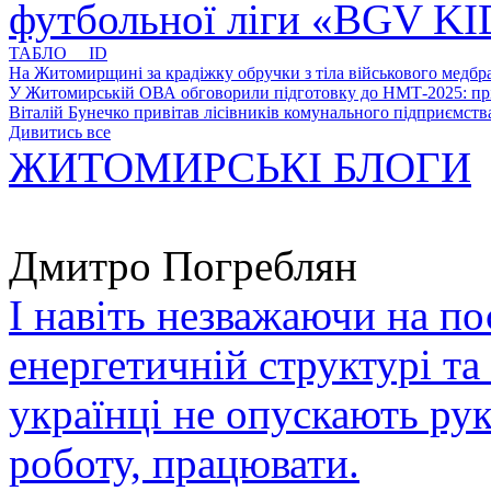
футбольної ліги «BGV K
ТАБЛО ID
На Житомирщині за крадіжку обручки з тіла військового медбра
У Житомирській ОВА обговорили підготовку до НМТ-2025: пріо
Віталій Бунечко привітав лісівників комунального підприємс
Дивитись все
ЖИТОМИРСЬКІ БЛОГИ
Дмитро Погреблян
І навіть незважаючи на по
енергетичній структурі та
українці не опускають ру
роботу, працювати.