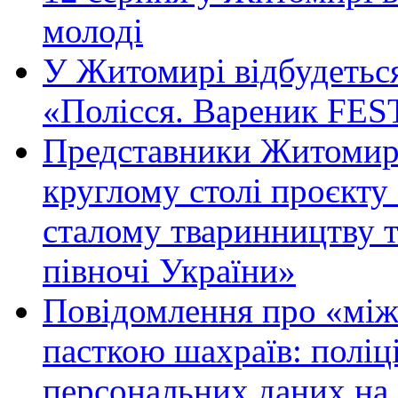
молоді
У Житомирі відбудетьс
«Полісся. Вареник FES
Представники Житомирс
круглому столі проєк
сталому тваринництву 
півночі України»
Повідомлення про «між
пасткою шахраїв: поліці
персональних даних на 