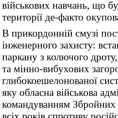
військових навчань, що б
території де-факто окупов
В прикордонній смузі пос
інженерного захисту: вст
паркану з колючого дроту
та мінно-вибухових загор
глибокоешелонованої си
яку обласна військова адм
командуванням Збройних 
всіх років спротиву росі