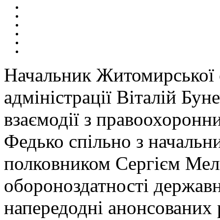
Н
ачальник Житомирської 
адміністрації Віталій Бун
взаємодії з правоохорон
Федько спільно з начальн
полковником Сергієм Мел
обороноздатності державн
напередодні анонсованих