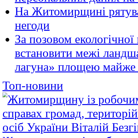
На Житомирщині рятува
негоди
За позовом екологічної
встановити межі ландш
лагуна» площею майже 
Топ-новини