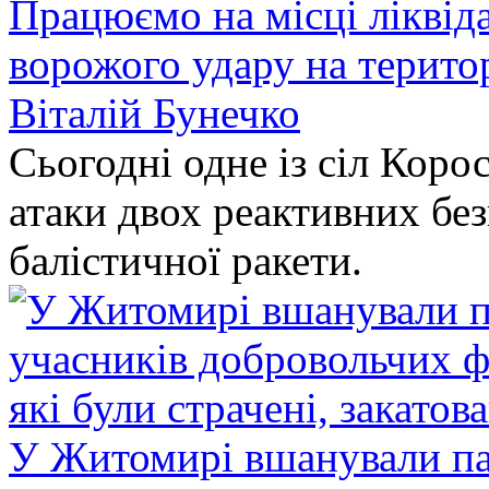
Працюємо на місці ліквіда
ворожого удару на терито
Віталій Бунечко
Сьогодні одне із сіл Коро
атаки двох реактивних без
балістичної ракети.
У Житомирі вшанували па