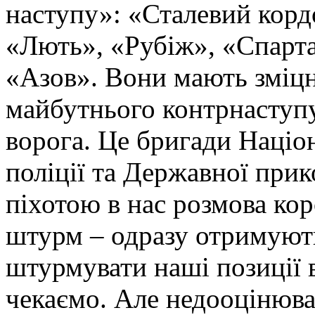
наступу»: «Сталевий корд
«Лють», «Рубіж», «Спарта
«Азов». Вони мають зміцн
майбутнього контрнаступу 
ворога. Це бригади Націон
поліції та Державної при
піхотою в нас розмова ко
штурм – одразу отримують
штурмувати наші позиції в
чекаємо. Але недооцінюва