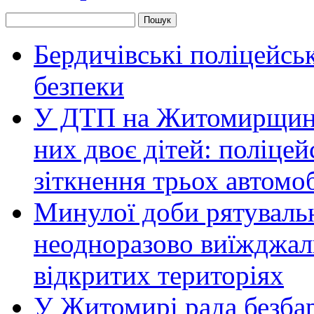
Бердичівські поліцейсь
безпеки
У ДТП на Житомирщині 
них двоє дітей: поліце
зіткнення трьох автомоб
Минулої доби рятувал
неодноразово виїжджал
відкритих територіях
У Житомирі рада безбар