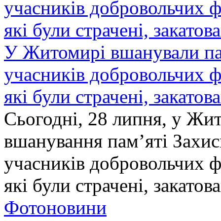
У Житомирі вшанували па
учасників добровольчих ф
які були страчені, закатов
Сьогодні, 28 липня, у Жи
вшанування пам’яті Захис
учасників добровольчих ф
які були страчені, закатов
Фотоновини