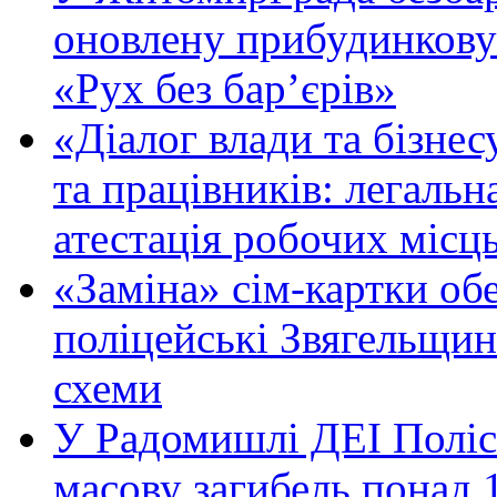
оновлену прибудинкову
«Рух без бар’єрів»
«Діалог влади та бізнес
та працівників: легальна
атестація робочих місць
«Заміна» сім-картки об
поліцейські Звягельщин
схеми
У Радомишлі ДЕІ Полісь
масову загибель понад 1