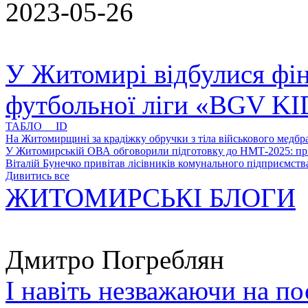
2023-05-26
У Житомирі відбулися фін
футбольної ліги «BGV K
ТАБЛО ID
На Житомирщині за крадіжку обручки з тіла військового медбра
У Житомирській ОВА обговорили підготовку до НМТ-2025: пріо
Віталій Бунечко привітав лісівників комунального підприємс
Дивитись все
ЖИТОМИРСЬКІ БЛОГИ
Дмитро Погреблян
І навіть незважаючи на по