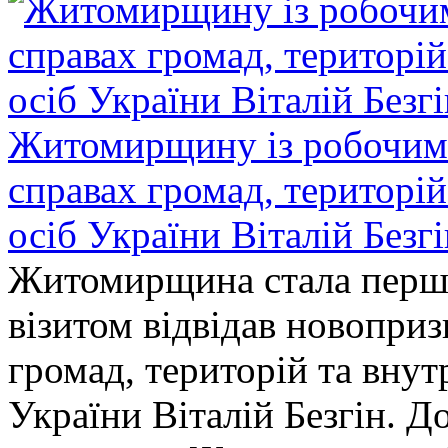
Житомирщину із робочим в
справах громад, територі
осіб України Віталій Безг
Житомирщина стала перши
візитом відвідав новопри
громад, територій та вну
України Віталій Безгін. Д