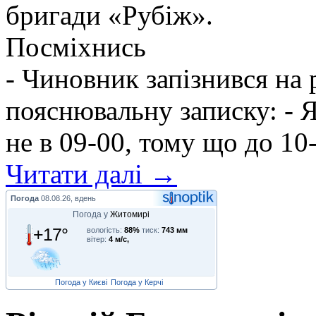
бригади «Рубіж».
Посміхнись
- Чиновник запізнився на
пояснювальну записку: - Я
не в 09-00, тому що до 10-
Читати далі →
Погода
08.08.26, вдень
Погода у
Житомирі
+17°
вологість:
88%
тиск:
743 мм
вітер:
4 м/с,
Погода у Києві
Погода у Керчі