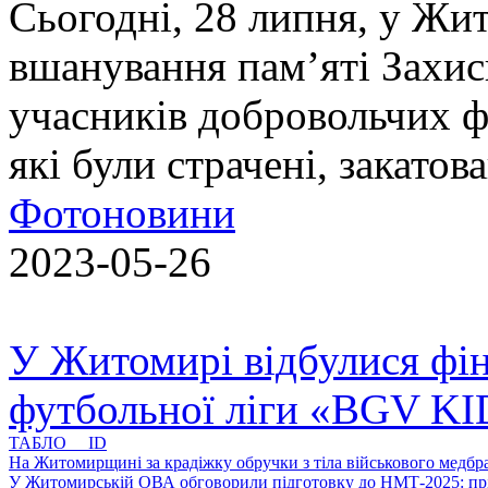
Сьогодні, 28 липня, у Жи
вшанування пам’яті Захис
учасників добровольчих ф
які були страчені, закатов
Фотоновини
2023-05-26
У Житомирі відбулися фін
футбольної ліги «BGV K
ТАБЛО ID
На Житомирщині за крадіжку обручки з тіла військового медбра
У Житомирській ОВА обговорили підготовку до НМТ-2025: пріо