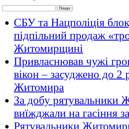
СБУ та Нацполіція блок
підпільний продаж «тр
Житомирщині
Привласнював чужі гро
вікон – засуджено до 2 
Житомира
За добу рятувальники 
виїжджали на гасіння з
Рятувальники Житомирщ