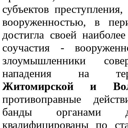
субъектов преступления,
вооруженностью, в пе
достигла своей наиболе
соучастия - вооружен
злоумышленники сов
нападения на те
Житомирской и Вол
противоправные дейст
банды органами дос
квалифицированы по ста