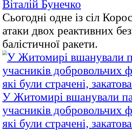
Віталій Бунечко
Сьогодні одне із сіл Коро
атаки двох реактивних без
балістичної ракети.
У Житомирі вшанували па
учасників добровольчих ф
які були страчені, закатов