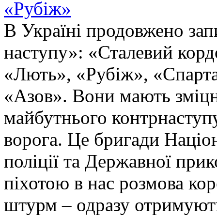
«Рубіж»
В Україні продовжено запи
наступу»: «Сталевий корд
«Лють», «Рубіж», «Спарта
«Азов». Вони мають зміцн
майбутнього контрнаступу 
ворога. Це бригади Націон
поліції та Державної при
піхотою в нас розмова ко
штурм – одразу отримують