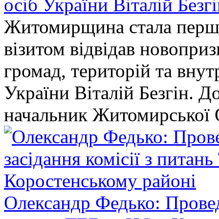
осіб України Віталій Безг
Житомирщина стала перши
візитом відвідав новопри
громад, територій та вну
України Віталій Безгін. Д
начальник Житомирської 
Олександр Федько: Проведе