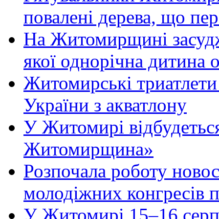
повалені дерева, що пе
На Житомирщині засудже
якої однорічна дитина
Житомирські триатлети 
України з акватлону
У Житомирі відбудеться
Житомирщина»
Розпочала роботу новос
молодіжних конгресів 
У Житомирі 15–16 серпн